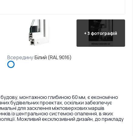
+
3
фотографій
Всередину
:
Білий (RAL 9016)
 будову, монтажною глибиною 60 мм, є економічно
них будівельних проектах, оскільки забезпечує
тимальні для засклення міжповерхових маршів
инків із центральною системою опалення, в яких
золяції. Можливий ексклюзивний дизайн, до прикладу
ри і текстури. Також є досить великий вибір кольорів