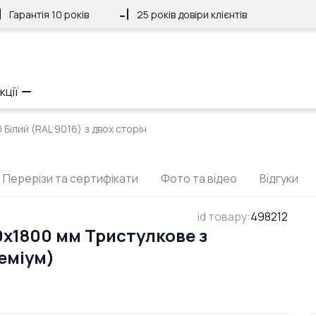
Гарантія 10 років
25 років довіри клієнтів
кції
Білий (RAL 9016) з двох сторін
Перерізи та сертифікати
Фото та відео
Відгуки
id товару
:
498212
x1800 мм Тристулкове з
еміум)