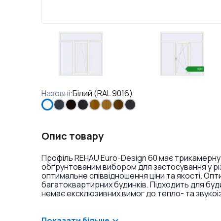
Назовні
:
Білий (RAL 9016)
Опис товару
Профіль REHAU Euro-Design 60 має трикамерну
обґрунтованим вибором для застосування у різ
оптимальне співвідношення ціни та якості. Оп
багатоквартирних будинків. Підходить для буд
немає ексклюзивних вимог до тепло- та звукоі
ламінація або фарбування профілю в різні кольо
віконних ручок та накладок на петлі.
Показати більше