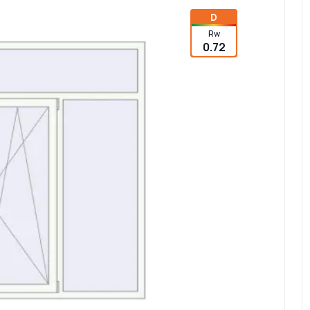
D
Rw
0.72