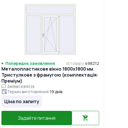
Попереднє замовлення
id товару
:
498212
Металопластикове вікно 1800x1800 мм
Тристулкове з фрамугою (комплектація:
Преміум)
Залиште відгук
Термін виготовлення
:
19
днів
Ціна по запиту
Задайте питання