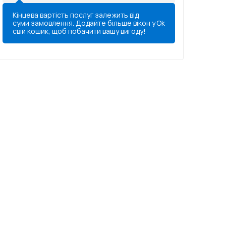
Кінцева вартість послуг залежить від
суми замовлення. Додайте більше вікон у
Ok
свій кошик, щоб побачити вашу вигоду!