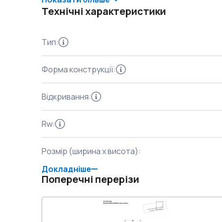
Технічні характеристики
Тип
:
Форма конструкції
:
Відкривання
:
Rw
:
Розмір (ширина x висота)
:
Докладніше
Поперечні перерізи