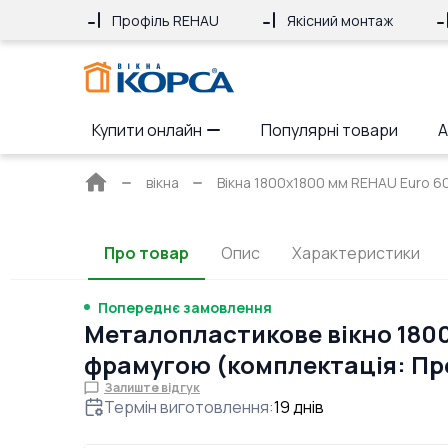
Профіль REHAU
Якісний монтаж
Купити онлайн
Популярні товари
А
Головна
вікна
Вікна 1800x1800 мм REHAU Euro 60 
сторінка
Про товар
Опис
Характеристики
Попереднє замовлення
Металопластикове вікно 1800
фрамугою (комплектація: Пр
Залиште відгук
Термін виготовлення
:
19
днів