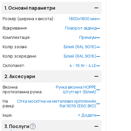
1.
Основні параметри
Розмір (ширина x висота)
:
1800
x
1800
мм
Відкривання
:
Поворот-відкид
Комплектація
:
Преміум
Колір ззовні
:
Білий (RAL 9016)
Колір зсередини
:
Білий (RAL 9016)
Склопакет
:
4 - 16 Ar - 4 LE
2.
Аксесуари
Віконна
Ручка віконна HOPPE
протизламна ручка
:
Штутгарт (Білий)
На
Сітка москітна на металевих кріпленнях
рамці
:
Ral 9016 (Е60;BrD)
Інше
:
+
Додати
3.
Послуги