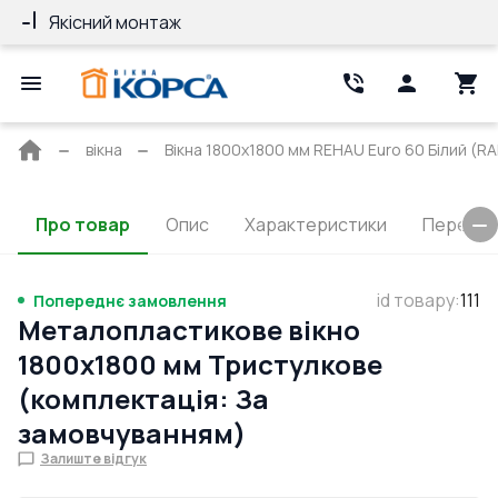
Якісний монтаж
Гарантія 10 ро
Головна
вікна
Вікна 1800x1800 мм REHAU Euro 60 Білий (RAL
сторінка
Про товар
Опис
Характеристики
Перерізи
id товару
:
111
Попереднє замовлення
Металопластикове вікно
1800x1800 мм Тристулкове
(комплектація: За
замовчуванням)
Залиште відгук