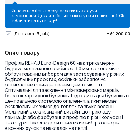
Кінцева вартість послуг залежить від суми
замовлення. Додайте більше вікон у свій кошик, щоб
Ok
побачити вашу вигоду!
Доставка
(5 днів)
+
₴1,200.00
Опис товару
Профіль REHAU Euro-Design 60 має трикамерну
будову, монтажною глибиною 60 мм, є економічно
обґрунтованим вибором для застосування у різних
будівельних проектах, оскільки забезпечує
оптимальне співвідношення ціни та якості.
Оптимальні для засклення міжповерхових маршів
багатоквартирних будинків. Підходить для будинків із
центральною системою опалення, в яких немає
ексклюзивних вимог до тепло- та звукоізоляції.
Можливий ексклюзивний дизайн, до прикладу
ламінація або фарбування профілю в різні кольори і
текстури. Також є досить великий вибір кольорів
віконних ручок та накладок на петлі.