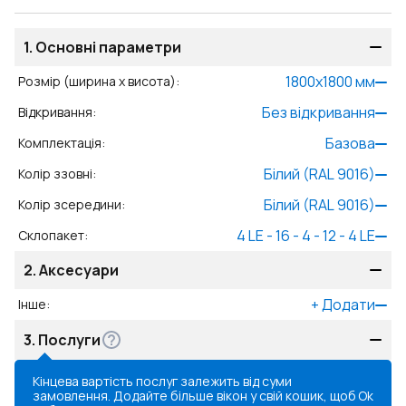
1.
Основні параметри
1800
x
1800
мм
Розмір (ширина x висота)
:
Без відкривання
Відкривання
:
Базова
Комплектація
:
Білий (RAL 9016)
Колір ззовні
:
Білий (RAL 9016)
Колір зсередини
:
4 LE - 16 - 4 - 12 - 4 LE
Склопакет
:
2.
Аксесуари
+
Додати
Інше
:
3.
Послуги
Кінцева вартість послуг залежить від суми
замовлення. Додайте більше вікон у свій кошик, щоб
Ok