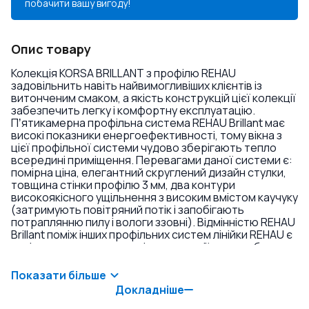
побачити вашу вигоду!
Опис товару
Колекція KORSA BRILLANT з профілю REHAU
задовільнить навіть найвимогливіших клієнтів із
витонченим смаком, а якість конструкцій цієї колекції
забезпечить легку і комфортну експлуатацію.
Пʼятикамерна профільна система REHAU Brillant має
високі показники енергоефективності, тому вікна з
цієї профільної системи чудово зберігають тепло
всередині приміщення. Перевагами даної системи є:
помірна ціна, елегантний скруглений дизайн стулки,
товщина стінки профілю 3 мм, два контури
високоякісного ущільнення з високим вмістом каучуку
(затримують повітряний потік і запобігають
потраплянню пилу і вологи ззовні). Відмінністю REHAU
Brillant поміж інших профільних систем лінійки REHAU є
напівкругла стулка ззовні конструкції, яка особливо
пасує своїм елегантним виглядом до приватних
будинків, котеджів та інших житлових будівель. Вікна з
Показати більше
профілю REHAU Brillant у комплекті з
Докладніше
енергозберігаючими склопакетами дозволяють