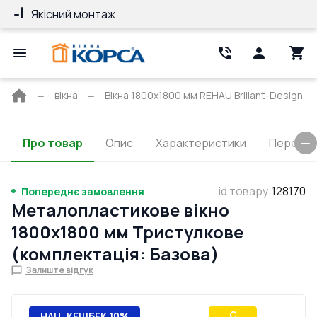
Якісний монтаж
Гарантія 10 ро
Головна
вікна
Вікна 1800x1800 мм REHAU Brillant-Design
сторінка
Про товар
Опис
Характеристики
Перерізи
id товару
:
128170
Попереднє замовлення
Металопластикове вікно
1800x1800 мм Тристулкове
(комплектація: Базова)
Залиште відгук
C
НАЦ. КЕШБЕК 10%