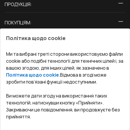
ПРОДУКЦІЯ:
Вікна
ПОКУПЦЯМ:
Двері
Про нас
Балкони
Політика щодо cookie
СЕРВІС ТА ОБЛУГОВУВАННЯ:
Акції
Тераси
Доставка і Оплата
Блог
Ми та вибрані треті сторони використовуємо файли
КОНТАКТИ
cookie або подібні технології для технічних цілей і, за
Гарантія та Сервіс
Адреса гіпермаркета
вашою згодою, для інших цілей, як зазначено в
Офіс
:
Україна, м. Вінниця, вул. Келецька 60 кв. 61
Повернення товару
Як правильно заміряти вікна
Політика щодо cookie
.
Відмова в згоді може
Договір публічної оферти
undefined(undefined)
зробити пов’язані функції недоступними.
Співпраця з нами
i.mgr3@korsa.ua
Ви можете дати згоду на використання таких
технологій, натиснувши кнопку «Прийняти».
Закриваючи це повідомлення, ви продовжуєте без
прийняття.