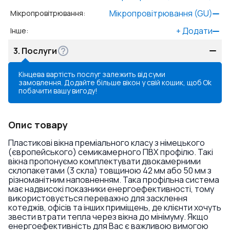
Мікропровітрювання (GU)
Мікропровітрювання
:
+
Додати
Інше
:
3.
Послуги
Кінцева вартість послуг залежить від суми
замовлення. Додайте більше вікон у свій кошик, щоб
Ok
побачити вашу вигоду!
Опис товару
Пластикові вікна преміального класу з німецького
(європейського) семикамерного ПВХ профілю. Такі
вікна пропонуємо комплектувати двокамерними
склопакетами (3 скла) товщиною 42 мм або 50 мм з
різноманітним наповненням. Така профільна система
має надвисокі показники енергоефективності, тому
використовується переважно для засклення
котеджів, офісів та інших приміщень, де клієнти хочуть
звести втрати тепла через вікна до мінімуму. Якщо
енергоефективність для Вас є важливою вимогою