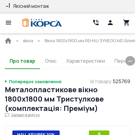
Якісний монтаж
Гарантія 10 ро
Головна
вікна
Вікна 1800x1800 мм REHAU SYNEGO MD Білий 
сторінка
Про товар
Опис
Характеристики
Перерізи
id товару
:
525769
Попереднє замовлення
Металопластикове вікно
1800x1800 мм Тристулкове
(комплектація: Преміум)
Залиште відгук
B
НАЦ. КЕШБЕК 10%