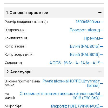
1.
Основні параметри
1800
x
1800
мм
Розмір (ширина x висота)
:
Поворот-відкид
Відкривання
:
Преміум
Комплектація
:
Білий (RAL 9016)
Колір ззовні
:
Білий (RAL 9016)
Колір зсередини
:
4 CGS - 16 Ar - 4 - 14 Ar - 4 LE
Склопакет
:
2.
Аксесуари
Ручка віконна HOPPE Штутгарт
Віконна протизламна
ручка
:
(Білий)
Сітка москітна на металевих кріпленнях Ral
На
рамці
:
9016 (Е60;BrD)
Мікроліфт DFE (WINKHAUS)
Мікроліфт
: