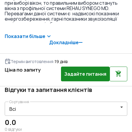
при виборі вікон, то правильним вибором стануть
вікна з профільної системи REHAU SYNEGO MD.
Перевагами даної системи є: надвисокі показники
енергозбереження, гарні показники звукоізоляції
навіть у комплекті з базовими склопакетами,
триконтурне ущільнення, висока якість, можливість
встановлення склопакетів великої товщини. Якщо ви
Показати більше
бажаєте економити на енергоресурсах та мати
Докладніше
справді теплі вікна без турбот в експлуатації –
обирайте вікна з системи REHAU SYNEGO MD.
Термін виготовлення
:
19
днів
Ціна по запиту
Задайте питання
Відгуки та запитання клієнтів
Сортування
0.0
0
відгуки