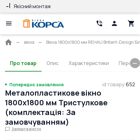
Якісний монтаж
Гарантія 10 ро
Головна
вікна
Вікна 1800x1800 мм REHAU Brillant-Design Бі
сторінка
Про товар
Опис
Характеристики
Перерізи
id товару
:
652
Попереднє замовлення
Металопластикове вікно
1800x1800 мм Тристулкове
(комплектація: За
замовчуванням)
Залиште відгук