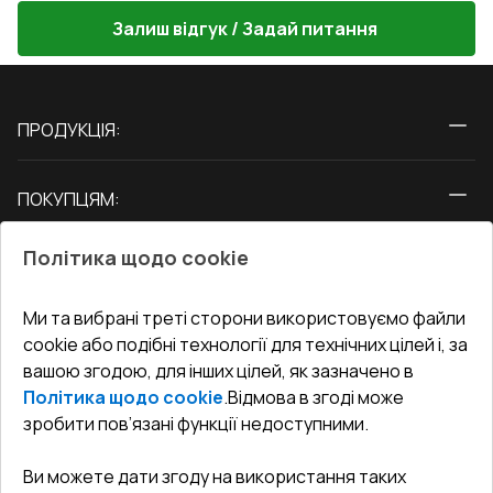
Залиш відгук / Задай питання
ПРОДУКЦІЯ:
Вікна
ПОКУПЦЯМ:
Двері
Про нас
Балкони
Політика щодо cookie
СЕРВІС ТА ОБЛУГОВУВАННЯ:
Акції
Тераси
Доставка і Оплата
Блог
Ми та вибрані треті сторони використовуємо файли
КОНТАКТИ
cookie або подібні технології для технічних цілей і, за
Гарантія та Сервіс
Адреса гіпермаркета
вашою згодою, для інших цілей, як зазначено в
Офіс
:
Україна, м. Вінниця, вул. Келецька 60 кв. 61
Повернення товару
Як правильно заміряти вікна
Політика щодо cookie
.
Відмова в згоді може
Договір публічної оферти
undefined(undefined)
зробити пов’язані функції недоступними.
Співпраця з нами
i.mgr3@korsa.ua
Ви можете дати згоду на використання таких