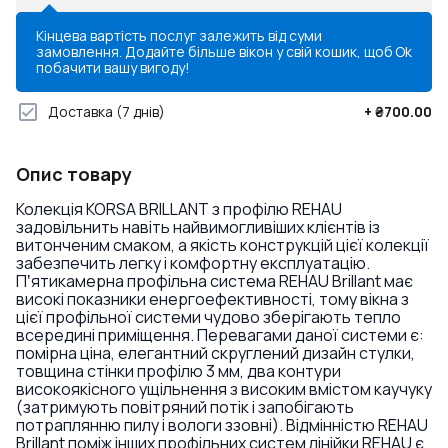
Кінцева вартість послуг залежить від суми
замовлення. Додайте більше вікон у свій кошик, щоб
Ok
побачити вашу вигоду!
Доставка
(7 днів)
+
₴700.00
Опис товару
Колекція KORSA BRILLANT з профілю REHAU
задовільнить навіть найвимогливіших клієнтів із
витонченим смаком, а якість конструкцій цієї колекції
забезпечить легку і комфортну експлуатацію.
Пʼятикамерна профільна система REHAU Brillant має
високі показники енергоефективності, тому вікна з
цієї профільної системи чудово зберігають тепло
всередині приміщення. Перевагами даної системи є:
помірна ціна, елегантний скруглений дизайн стулки,
товщина стінки профілю 3 мм, два контури
високоякісного ущільнення з високим вмістом каучуку
(затримують повітряний потік і запобігають
потраплянню пилу і вологи ззовні). Відмінністю REHAU
Brillant поміж інших профільних систем лінійки REHAU є