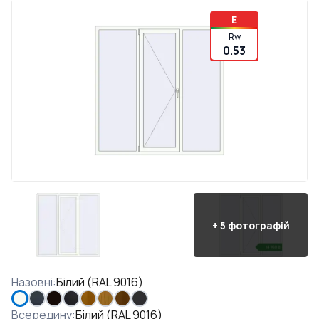
E
Rw
0.53
+
5
фотографій
Назовні
:
Білий (RAL 9016)
Всередину
:
Білий (RAL 9016)