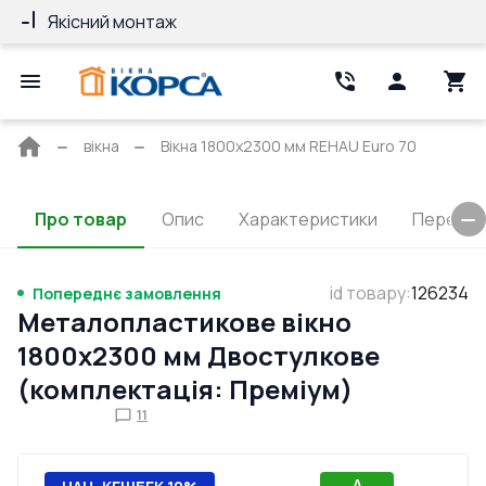
Якісний монтаж
Гарантія 10 ро
Головна
вікна
Вікна 1800x2300 мм REHAU Euro 70
сторінка
Про товар
Опис
Характеристики
Перерізи
id товару
:
126234
Попереднє замовлення
Металопластикове вікно
1800x2300 мм Двостулкове
(комплектація: Преміум)
11
A