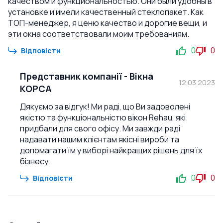
качеством и функциональностью. Они были удобны в
установке и имели качественный стеклопакет. Как
ТОП-менеджер, я ценю качество и дорогие вещи, и
эти окна соответствовали моим требованиям.
0
0
Відповісти
Представник компанії
-
Вікна
12.03.2023
КОРСА
Дякуємо за відгук! Ми раді, що Ви задоволені
якістю та функціональністю вікон Rehau, які
придбали для свого офісу. Ми завжди раді
надавати нашим клієнтам якісні вироби та
допомагати їм у виборі найкращих рішень для їх
бізнесу.
0
0
Відповісти