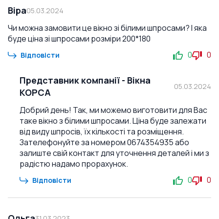
Віра
05.03.2024
Чи можна замовити це вікно зі білими шпросами? І яка
буде ціна зі шпросами розміри 200*180
0
0
Відповісти
Представник компанії
-
Вікна
05.03.2024
КОРСА
Добрий день! Так, ми можемо виготовити для Вас
таке вікно з білими шпросами. Ціна буде залежати
від виду шпросів, їх кількості та розміщення.
Зателефонуйте за номером 0674354935 або
залиште свій контакт для уточнення деталей і ми з
радістю надамо прорахунок.
0
0
Відповісти
Ольга
31.03.2023