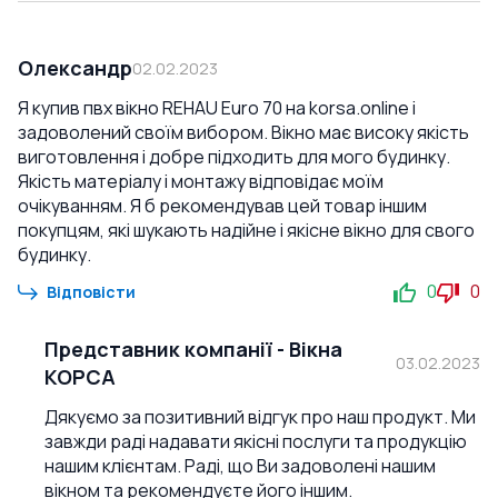
Олександр
02.02.2023
Я купив пвх вікно REHAU Euro 70 на korsa.online і
задоволений своїм вибором. Вікно має високу якість
виготовлення і добре підходить для мого будинку.
Якість матеріалу і монтажу відповідає моїм
очікуванням. Я б рекомендував цей товар іншим
покупцям, які шукають надійне і якісне вікно для свого
будинку.
0
0
Відповісти
Представник компанії
-
Вікна
03.02.2023
КОРСА
Дякуємо за позитивний відгук про наш продукт. Ми
завжди раді надавати якісні послуги та продукцію
нашим клієнтам. Раді, що Ви задоволені нашим
вікном та рекомендуєте його іншим.