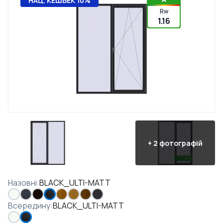
НАЦ. КЕШБЕК 10%
Rw
1.16
+
2
фотографій
Назовні
:
BLACK_ULTI-MATT
Всередину
:
BLACK_ULTI-MATT