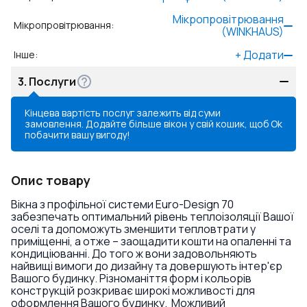
Мікропровітрювання
Мікропровітрювання
:
(WINKHAUS)
+
Додати
Інше
:
3.
Послуги
Кінцева вартість послуг залежить від суми
замовлення. Додайте більше вікон у свій кошик, щоб
Ok
побачити вашу вигоду!
Опис товару
Вікна з профільної системи Euro-Design 70
забезпечать оптимальний рівень теплоізоляції Вашої
оселі та допоможуть зменшити тепловтрати у
приміщенні, а отже – заощадити кошти на опаленні та
кондиціюванні. До того ж вони задовольняють
найвищі вимоги до дизайну та довершують інтер'єр
Вашого будинку. Різноманіття форм і кольорів
конструкцій розкриває широкі можливості для
оформлення Вашого будинку. Можливий