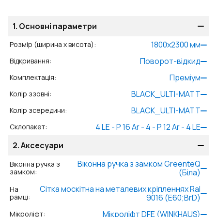
1.
Основні параметри
1800
x
2300
мм
Розмір (ширина x висота)
:
Поворот-відкид
Відкривання
:
Преміум
Комплектація
:
BLACK_ULTI-MATT
Колір ззовні
:
BLACK_ULTI-MATT
Колір зсередини
:
4 LE - P 16 Ar - 4 - P 12 Ar - 4 LE
Склопакет
:
2.
Аксесуари
Віконна ручка з замком GreenteQ
Віконна ручка з
замком
:
(Біла)
Сітка москітна на металевих кріпленнях Ral
На
рамці
:
9016 (Е60;BrD)
Мікроліфт DFE (WINKHAUS)
Мікроліфт
: