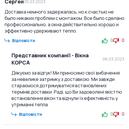
Сергей
05.03.2023
Доставка немного задержалась, но к счастью не
было никаких проблем с монтажом. Все было сделано
профессионально, а окна действительно хорошо и
эффективно удерживают тепло.
0
0
Відповісти
Представник компанії
-
Вікна
06.03.2023
КОРСА
Дякуємо за відгук! Ми приносимо свої вибачення
за невелике затримку з доставкою. Ми завжди
стараємося дотримуватися встановлених
термінів доставки. Раді, що Ви задоволені якісттю
встановлення вікон та відчули їх ефективність у
утриманні тепла
0
0
Відповісти