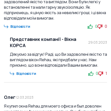
задоволений якістю та виглядом. Вони були легкі у
встановленні та мали гарну звукоізоляцію. Як
підприємець, я ціную якість за невеликі гроші, і ці вікна
відповідали моїм вимогам.
0
0
Відповісти
Представник компанії
-
Вікна
29.03.2023
КОРСА
Дякуємо за відгук! Раді, що Ви задоволені якістю та
виглядом вікон Rehau, які придбали у нас. Нам
приємно, що вони відповідали Вашим вимогам.
0
1
Відповісти
Олег
12.03.2023
Я купил окна Rehau для моего офиса и был доволен