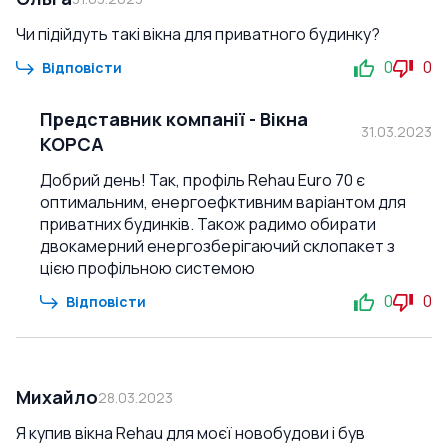
Чи підійдуть такі вікна для приватного будинку?
0
0
Відповісти
Представник компанії
-
Вікна
31.03.2023
КОРСА
Добрий день! Так, профіль Rehau Euro 70 є
оптимальним, енергоефктивним варіантом для
приватних будинків. Також радимо обирати
двокамерний енергозберігаючий склопакет з
цією профільною системою
0
0
Відповісти
Михайло
28.03.2023
Я купив вікна Rehau для моєї новобудови і був