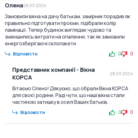
Олена
28.03.2024
Замовили вікна на дачу батькам, замірник порадив як
правильно підготувати проєми, підібрали колір
ламінації. Тепер будинок виглядає чудово та
зменшились витрати на опалення, так як замовили
енергозберігаючі склопакети
0
0
Відповісти
Представник компанії
-
Вікна
28.03.2024
КОРСА
Вітаємо Олено! Дякуємо, що обрали Вікна КОРСА
для своєї родини. Раді чути, що наші вікна стали
частиною затишку в оселі Ваших батьків.
0
0
Відповісти