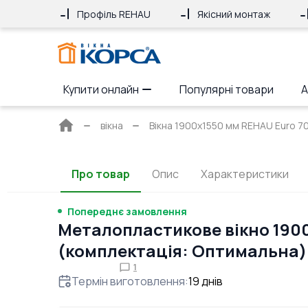
Профіль REHAU
Якісний монтаж
Купити онлайн
Популярні товари
А
Головна
вікна
Вікна 1900x1550 мм REHAU Euro 70 
сторінка
Про товар
Опис
Характеристики
Попереднє замовлення
Металопластикове вікно 190
(комплектація: Оптимальна)
1
Термін виготовлення
:
19
днів