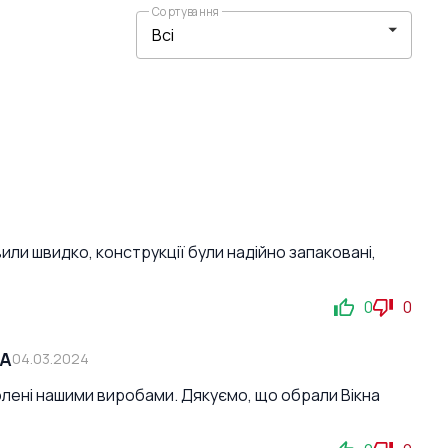
Сортування
ли швидко, конструкції були надійно запаковані,
0
0
СА
04.03.2024
лені нашими виробами. Дякуємо, що обрали Вікна