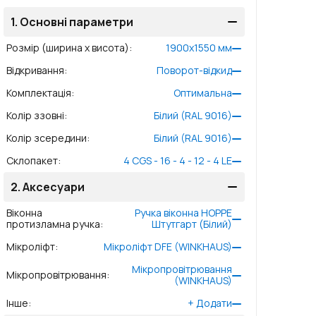
1.
Основні параметри
Розмір (ширина x висота)
:
1900
x
1550
мм
Відкривання
:
Поворот-відкид
Комплектація
:
Оптимальна
Колір ззовні
:
Білий (RAL 9016)
Колір зсередини
:
Білий (RAL 9016)
Склопакет
:
4 CGS - 16 - 4 - 12 - 4 LE
2.
Аксесуари
Віконна
Ручка віконна HOPPE
протизламна ручка
:
Штутгарт (Білий)
Мікроліфт
:
Мікроліфт DFE (WINKHAUS)
Мікропровітрювання
Мікропровітрювання
:
(WINKHAUS)
Інше
:
+
Додати