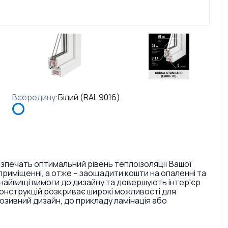
Всередину
:
Білий (RAL 9016)
езпечать оптимальний рівень теплоізоляції Вашої
риміщенні, а отже – заощадити кошти на опаленні та
найвищі вимоги до дизайну та довершують інтер'єр
конструкцій розкриває широкі можливості для
ивний дизайн, до прикладу ламінація або
. Також є досить великий вибір кольорів ручок та