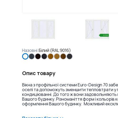
Назовні
:
Білий (RAL 9016)
Опис товару
Вікна з профільної системи Euro-Design 70 заб
оселі та допоможуть зменшити тепловтрати у п
кондиціюванні. До того ж вони задовольняють 
Вашого будинку. Різноманіття форм і кольорів 
оформлення Вашого будинку. Можливий ексклюз
фарбування профілю в різні кольори і текстури
накладок на петлі.