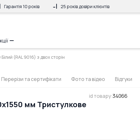
Гарантія 10 років
25 років довіри клієнтів
кції
Білий (RAL 9016) з двох сторін
Перерізи та сертифікати
Фото та відео
Відгуки
id товару
:
34066
0x1550 мм Тристулкове