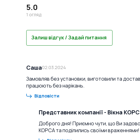
5.0
1
огляд
Залиш відгук / Задай питання
Саша
02.03.2024
Замовляв без установки, виготовили та достави
працюють без нарікань.
Відповісти
Представник компанії
-
Вікна КОР
Доброго дня! Приємно чути, що Ви задово
КОРСА та поділились своїми враженнями!