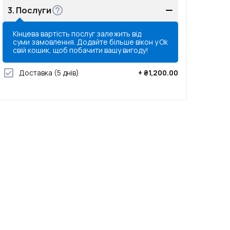
3.
Послуги
Кінцева вартість послуг залежить від
суми замовлення. Додайте більше вікон у
Ok
свій кошик, щоб побачити вашу вигоду!
Доставка
(5 днів)
+
₴1,200.00