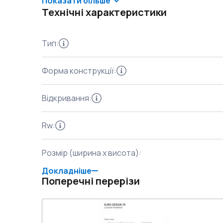
Показати більше
Технічні характеристики
Тип
:
Форма конструкції
:
Відкривання
:
Rw
:
Розмір (ширина x висота)
:
Докладніше
Поперечні перерізи