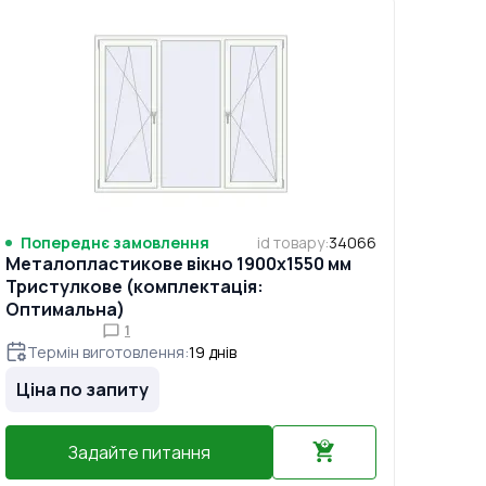
Попереднє замовлення
id товару
:
34066
Металопластикове вікно 1900x1550 мм
Тристулкове (комплектація:
Оптимальна)
1
Термін виготовлення
:
19
днів
Ціна по запиту
Задайте питання