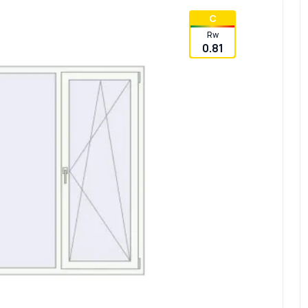
C
Rw
0.81