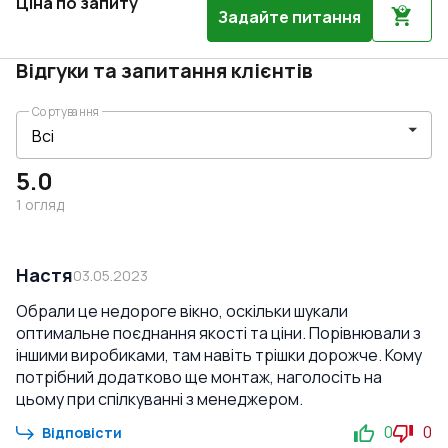
Ціна по запиту
Задайте питання
Відгуки та запитання клієнтів
Сортування
5.0
1
огляд
Настя
03.05.2023
Обрали це недороге вікно, оскільки шукали
оптимальне поєднання якості та ціни. Порівнювали з
іншими виробиками, там навіть трішки дорожче. Кому
потрібний додатково ще монтаж, наголосіть на
цьому при спілкуванні з менеджером.
0
0
Відповісти