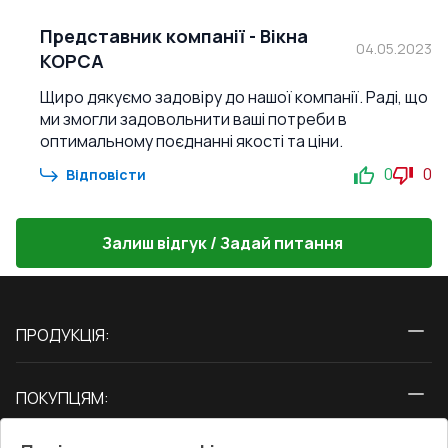
Представник компанії
-
Вікна
04.05.2023
КОРСА
Щиро дякуємо задовіру до нашої компанії. Раді, що
ми змогли задовольнити ваші потреби в
оптимальному поєднанні якості та ціни.
0
0
Відповісти
Залиш відгук / Задай питання
ПРОДУКЦІЯ:
Вікна
ПОКУПЦЯМ:
Двері
Про нас
Балкони