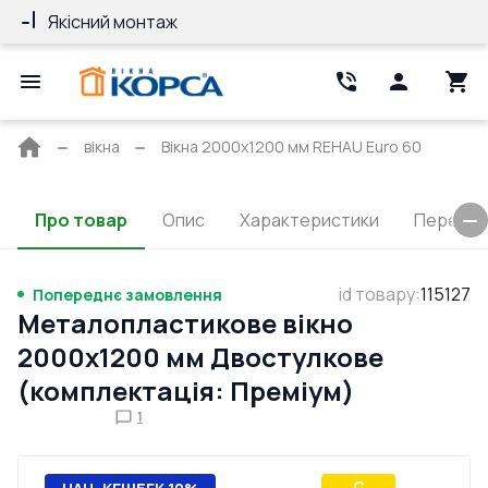
Якісний монтаж
Гарантія 10 ро
Головна
вікна
Вікна 2000x1200 мм REHAU Euro 60
сторінка
Про товар
Опис
Характеристики
Перерізи
id товару
:
115127
Попереднє замовлення
Металопластикове вікно
2000x1200 мм Двостулкове
(комплектація: Преміум)
1
C