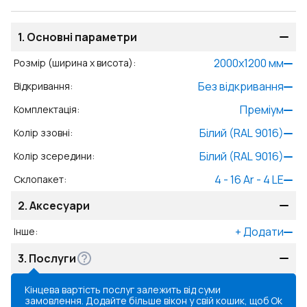
1.
Основні параметри
2000
x
1200
мм
Розмір (ширина x висота)
:
Без відкривання
Відкривання
:
Преміум
Комплектація
:
Білий (RAL 9016)
Колір ззовні
:
Білий (RAL 9016)
Колір зсередини
:
4 - 16 Ar - 4 LE
Склопакет
:
2.
Аксесуари
+
Додати
Інше
:
3.
Послуги
Кінцева вартість послуг залежить від суми
замовлення. Додайте більше вікон у свій кошик, щоб
Ok