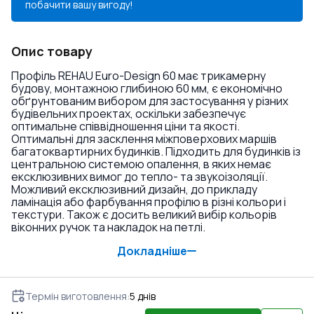
побачити вашу вигоду!
Опис товару
Профіль REHAU Euro-Design 60 має трикамерну
будову, монтажною глибиною 60 мм, є економічно
обґрунтованим вибором для застосування у різних
будівельних проектах, оскільки забезпечує
оптимальне співвідношення ціни та якості.
Оптимальні для засклення міжповерхових маршів
багатоквартирних будинків. Підходить для будинків із
центральною системою опалення, в яких немає
ексклюзивних вимог до тепло- та звукоізоляції.
Можливий ексклюзивний дизайн, до прикладу
ламінація або фарбування профілю в різні кольори і
текстури. Також є досить великий вибір кольорів
віконних ручок та накладок на петлі.
Докладніше
Термін виготовлення
:
5
днів