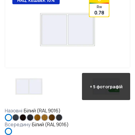
НАЦ. КЕШБЕК 10%
Rw
0.78
+
5
фотографій
Назовні
:
Білий (RAL 9016)
Всередину
:
Білий (RAL 9016)