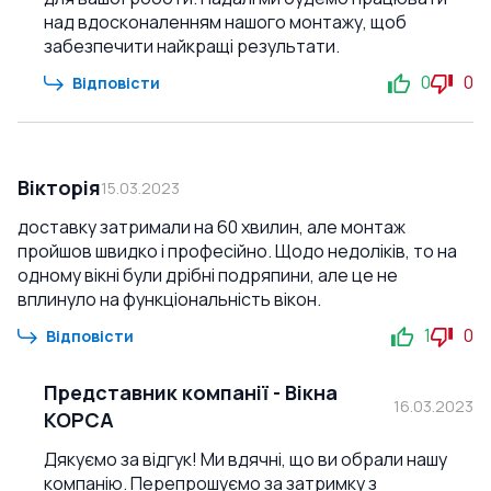
над вдосконаленням нашого монтажу, щоб
забезпечити найкращі результати.
0
0
Відповісти
Вікторія
15.03.2023
доставку затримали на 60 хвилин, але монтаж
пройшов швидко і професійно. Щодо недоліків, то на
одному вікні були дрібні подряпини, але це не
вплинуло на функціональність вікон.
1
0
Відповісти
Представник компанії
-
Вікна
16.03.2023
КОРСА
Дякуємо за відгук! Ми вдячні, що ви обрали нашу
компанію. Перепрошуємо за затримку з