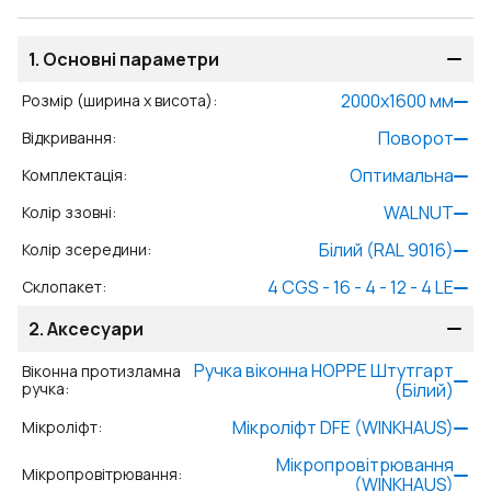
1.
Основні параметри
2000
x
1600
мм
Розмір (ширина x висота)
:
Поворот
Відкривання
:
Оптимальна
Комплектація
:
WALNUT
Колір ззовні
:
Білий (RAL 9016)
Колір зсередини
:
4 CGS - 16 - 4 - 12 - 4 LE
Склопакет
:
2.
Аксесуари
Ручка віконна HOPPE Штутгарт
Віконна протизламна
ручка
:
(Білий)
Мікроліфт DFE (WINKHAUS)
Мікроліфт
:
Мікропровітрювання
Мікропровітрювання
:
(WINKHAUS)