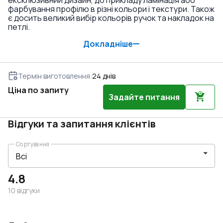
ексклюзивний дизайн, до прикладу ламінація або
фарбування профілю в різні кольори і текстури. Також
є досить великий вибір кольорів ручок та накладок на
петлі.
Докладніше
Термін виготовлення
:
24
днів
Ціна по запиту
Задайте питання
Відгуки та запитання клієнтів
Сортування
4.8
10
відгуки