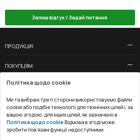
Залиш відгук / Задай питання
ПРОДУКЦІЯ:
Вікна
ПОКУПЦЯМ:
Двері
Про нас
Балкони
Політика щодо cookie
СЕРВІС ТА ОБЛУГОВУВАННЯ:
Акції
Тераси
Доставка і Оплата
Блог
Ми та вибрані треті сторони використовуємо файли
КОНТАКТИ
cookie або подібні технології для технічних цілей і, за
Гарантія та Сервіс
Адреса гіпермаркета
вашою згодою, для інших цілей, як зазначено в
Офіс
:
Україна, м. Вінниця, вул. Келецька 60 кв. 61
Повернення товару
Як правильно заміряти вікна
Політика щодо cookie
.
Відмова в згоді може
Договір публічної оферти
undefined(undefined)
зробити пов’язані функції недоступними.
Співпраця з нами