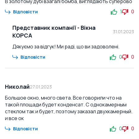
В золотому дубі взагалі бомба, виглядають суперово
1
0
Відповісти
Представник компанії
-
Вікна
31.01.2023
КОРСА
Дякуємо за відгук! Ми раді, що ви задоволені.
0
0
Відповісти
Николай
27.01.2023
Большое окно, много света. Все говорили что на
такой площади будет конденсат. С однокамерным
стеклом так и будет, поэтому заказал двухкамерный.
и все ок
0
0
Відповісти