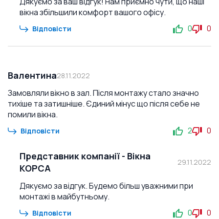
Дякуємо за ваш відгук! Нам приємно чути, що наші
вікна збільшили комфорт вашого офісу.
0
0
Відповісти
Валентина
28.11.2022
Замовляли вікно в зал. Після монтажу стало значно
тихіше та затишніше. Єдиний мінус що після себе не
помили вікна.
2
0
Відповісти
Представник компанії
-
Вікна
29.11.2022
КОРСА
Дякуємо за відгук. Будемо більш уважними при
монтажі в майбутньому.
0
0
Відповісти