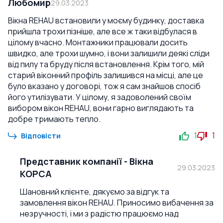
Любомир
29.03.2023
Вікна REHAU встановили у моєму будинку, доставка
прийшла трохи пізніше, але все ж таки відбулася в
цілому вчасно. Монтажники працювали досить
швидко, але трохи шумно, і вони залишили деякі сліди
від пилу та бруду після встановлення. Крім того, мій
старий віконний профіль залишився на місці, але це
було вказано у договорі, тож я сам знайшов спосіб
його утилізувати. У цілому, я задоволений своїм
вибором вікон REHAU, вони гарно виглядають та
добре тримають тепло.
1
1
Відповісти
Представник компанії
-
Вікна
29.03.2023
КОРСА
Шановний клієнте, дякуємо за відгук та
замовлення вікон REHAU. Приносимо вибачення за
незручності, і ми з радістю працюємо над