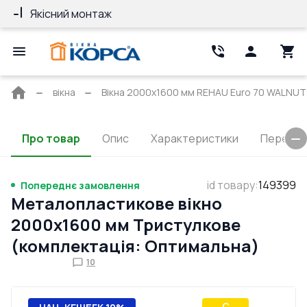
Якісний монтаж
Гарантія 10 ро
Головна
вікна
Вікна 2000x1600 мм REHAU Euro 70 WALNUT 
сторінка
Про товар
Опис
Характеристики
Перерізи
id товару
:
149399
Попереднє замовлення
Металопластикове вікно
2000x1600 мм Тристулкове
(комплектація: Оптимальна)
10
C