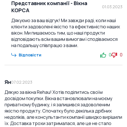
Представник компанії
-
Вікна
рекомендую это окно всем, кто ищет качественный и
01.03.2023
КОРСА
энергоэффективный вариант для своего дома.
Спасибо korsa.online за качественный товар и
Дякуємо за ваш відгук! Ми завжди раді, коли наші
отличный сервис!
клієнти задоволені якістю та ефективністю наших
вікон. Ми пишаємось тим, що наші продукти
відповідають всім вашим вимогам і сподіваємося
на подальшу співпрацю з вами.
0
0
Відповісти
Ян
07.02.2023
Дякую за вікна Rehau! Хотів поділитись своїм
досвідом покупки. Вікна встановлювали на моєму
приватному будинку, і я залишився задоволеним
якістю продукту. Спочатку було декілька дрібних
недоліків, але консультанти компанії швидко вирішили
їх. Доставка трохи затрималася, але це не стало