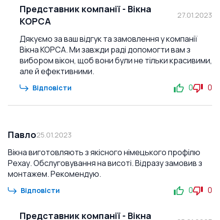
Представник компанії
-
Вікна
27.01.2023
КОРСА
Дякуємо за ваш відгук та замовлення у компанії
Вікна КОРСА. Ми завжди раді допомогти вам з
вибором вікон, щоб вони були не тільки красивими,
але й ефективними.
0
0
Відповісти
Павло
25.01.2023
Вікна виготовляють з якісного німецького профілю
Рехау. Обслуговування на висоті. Відразу замовив з
монтажем. Рекомендую.
0
0
Відповісти
Представник компанії
-
Вікна