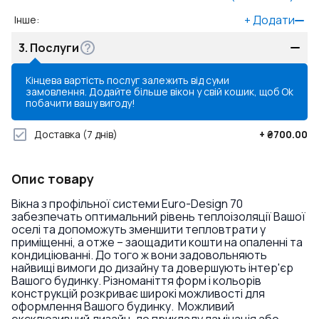
+
Додати
Інше
:
3.
Послуги
Кінцева вартість послуг залежить від суми
замовлення. Додайте більше вікон у свій кошик, щоб
Ok
побачити вашу вигоду!
Доставка
(7 днів)
+
₴700.00
Опис товару
Вікна з профільної системи Euro-Design 70
забезпечать оптимальний рівень теплоізоляції Вашої
оселі та допоможуть зменшити тепловтрати у
приміщенні, а отже – заощадити кошти на опаленні та
кондиціюванні. До того ж вони задовольняють
найвищі вимоги до дизайну та довершують інтер'єр
Вашого будинку. Різноманіття форм і кольорів
конструкцій розкриває широкі можливості для
оформлення Вашого будинку. Можливий