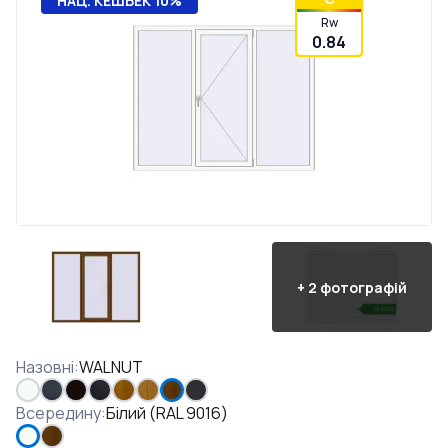
НАЦ. КЕШБЕК 10%
Rw
0.84
+
2
фотографій
Назовні
:
WALNUT
Всередину
:
Білий (RAL 9016)