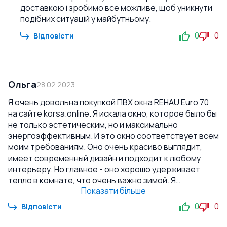
доставкою і зробимо все можливе, щоб уникнути
подібних ситуацій у майбутньому.
0
0
Відповісти
Ольга
28.02.2023
Я очень довольна покупкой ПВХ окна REHAU Euro 70
на сайте korsa.online. Я искала окно, которое было бы
не только эстетическим, но и максимально
энергоэффективным. И это окно соответствует всем
моим требованиям. Оно очень красиво выглядит,
имеет современный дизайн и подходит к любому
интерьеру. Но главное - оно хорошо удерживает
тепло в комнате, что очень важно зимой. Я
Показати більше
почувствовала разницу в отоплении сразу после
установки окна. Также хочу отметить качество
0
0
Відповісти
выполнения. Окно очень прочное и надежное, а
монтаж был проведен профессионально и быстро. Я