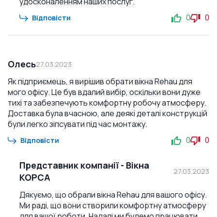
удосконаленням наших послуг.
0
0
Відповісти
Олесь
27.03.2023
Як підприємець, я вирішив обрати вікна Rehau для
мого офісу. Це був вдалий вибір, оскільки вони дуже
тихі та забезпечують комфортну робочу атмосферу.
Доставка була вчасною, але деякі деталі конструкцій
були легко зіпсувати під час монтажу.
0
0
Відповісти
Представник компанії
-
Вікна
27.03.2023
КОРСА
Дякуємо, що обрали вікна Rehau для вашого офісу.
Ми раді, що вони створили комфортну атмосферу
для вашої роботи. Надалі ми будемо працювати