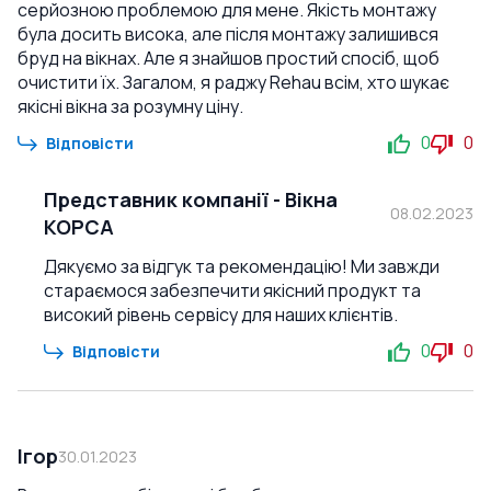
серйозною проблемою для мене. Якість монтажу
була досить висока, але після монтажу залишився
бруд на вікнах. Але я знайшов простий спосіб, щоб
очистити їх. Загалом, я раджу Rehau всім, хто шукає
якісні вікна за розумну ціну.
0
0
Відповісти
Представник компанії
-
Вікна
08.02.2023
КОРСА
Дякуємо за відгук та рекомендацію! Ми завжди
стараємося забезпечити якісний продукт та
високий рівень сервісу для наших клієнтів.
0
0
Відповісти
Ігор
30.01.2023