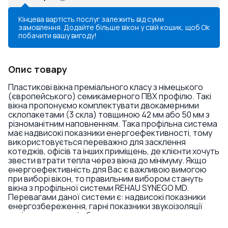
Кінцева вартість послуг залежить від суми
замовлення. Додайте більше вікон у свій кошик, щоб
Ok
побачити вашу вигоду!
Опис товару
Пластикові вікна преміального класу з німецького
(європейського) семикамерного ПВХ профілю. Такі
вікна пропонуємо комплектувати двокамерними
склопакетами (3 скла) товщиною 42 мм або 50 мм з
різноманітним наповненням. Така профільна система
має надвисокі показники енергоефективності, тому
використовується переважно для засклення
котеджів, офісів та інших приміщень, де клієнти хочуть
звести втрати тепла через вікна до мінімуму. Якщо
енергоефективність для Вас є важливою вимогою
при виборі вікон, то правильним вибором стануть
вікна з профільної системи REHAU SYNEGO MD.
Перевагами даної системи є: надвисокі показники
енергозбереження, гарні показники звукоізоляції
навіть у комплекті з базовими склопакетами,
триконтурне ущільнення, висока якість, можливість