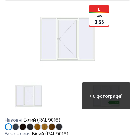
E
Rw
0.55
+
6
фотографій
Назовні
:
Білий (RAL 9016)
Всередину
:
Білий (RAL 9016)