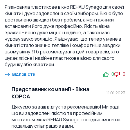
Я замовила пластикове вікно REHAU Synego для своєї
кімнати і дуже задоволена своїм вибором. Вікно було
доставлено швидко і без проблем, а монтажники
встановили його дуже професійно. Якість вікна
вражає - воно дуже міцне і надійне, а також має
чудову звукоізоляцію. Я відчуваю, що тепер у мене в
кімнаті стало значно тепліше і комфортніше завдяки
цьому вікну. Я б рекомендувала цей товар всім, хто
шукає якісне і надійне пластикове вікно для свого
будинку або квартири.
0
0
Відповісти
Представник компанії
-
Вікна
11.01.2023
КОРСА
Дякуємо за ваш відгук та рекомендацію! Ми раді,
що ви задоволені якістю та професійним
монтажем вікна REHAU Synego, і сподіваємось на
подальшу співпрацю з вами.