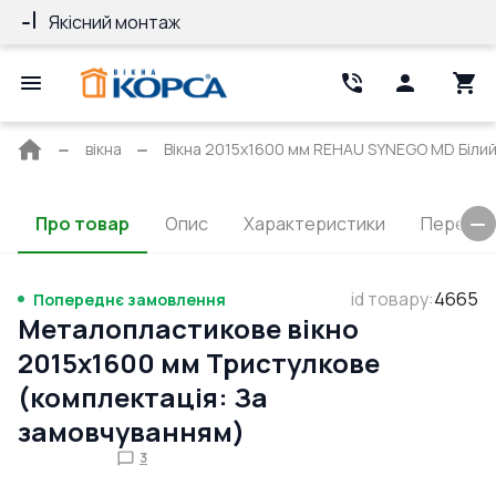
Якісний монтаж
Гарантія 10 ро
Головна
вікна
Вікна 2015x1600 мм REHAU SYNEGO MD Білий 
сторінка
Про товар
Опис
Характеристики
Перерізи
id товару
:
4665
Попереднє замовлення
Металопластикове вікно
2015x1600 мм Тристулкове
(комплектація: За
замовчуванням)
3