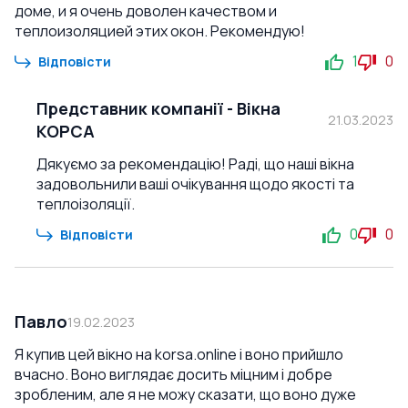
доме, и я очень доволен качеством и
теплоизоляцией этих окон. Рекомендую!
1
0
Відповісти
Представник компанії
-
Вікна
21.03.2023
КОРСА
Дякуємо за рекомендацію! Раді, що наші вікна
задовольнили ваші очікування щодо якості та
теплоізоляції.
0
0
Відповісти
Павло
19.02.2023
Я купив цей вікно на korsa.online і воно прийшло
вчасно. Воно виглядає досить міцним і добре
зробленим, але я не можу сказати, що воно дуже