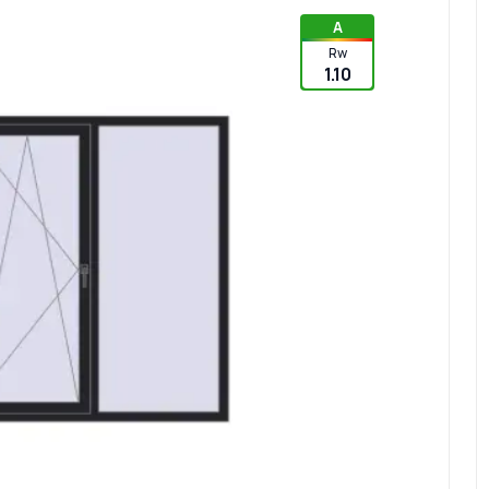
A
Rw
1.10