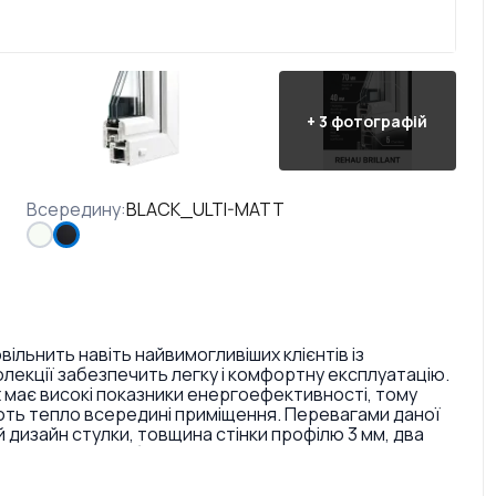
+
3
фотографій
Всередину
:
BLACK_ULTI-MATT
ільнить навіть найвимогливіших клієнтів із
колекції забезпечить легку і комфортну експлуатацію.
t має високі показники енергоефективності, тому
гають тепло всередині приміщення. Перевагами даної
й дизайн стулки, товщина стінки профілю 3 мм, два
містом каучуку (затримують повітряний потік і
 Відмінністю REHAU Brillant поміж інших профільних
ні конструкції, яка особливо пасує своїм елегантним