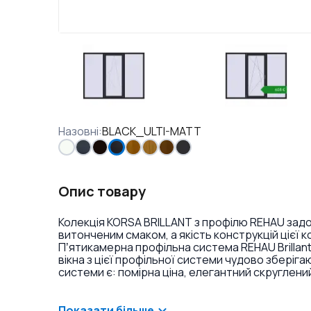
Назовні
:
BLACK_ULTI-MATT
Опис товару
Колекція KORSA BRILLANT з профілю REHAU задов
витонченим смаком, а якість конструкцій цієї 
Пʼятикамерна профільна система REHAU Brillan
вікна з цієї профільної системи чудово збері
системи є: помірна ціна, елегантний скруглени
контури високоякісного ущільнення з високим в
запобігають потраплянню пилу і вологи ззовні).
систем лінійки REHAU є напівкругла стулка ззов
Показати більше