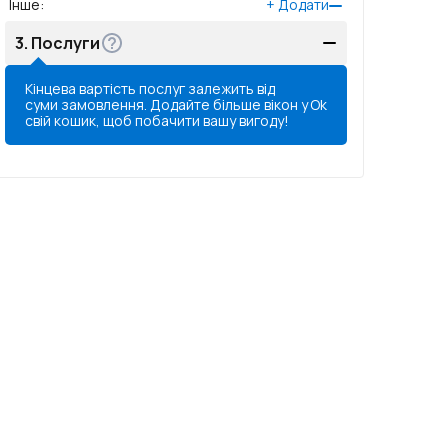
Інше
:
+
Додати
3.
Послуги
Кінцева вартість послуг залежить від
суми замовлення. Додайте більше вікон у
Ok
свій кошик, щоб побачити вашу вигоду!