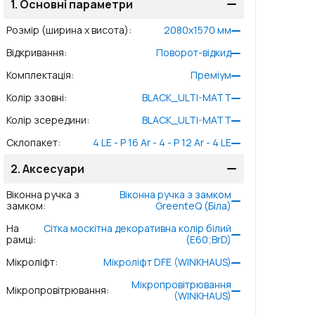
1.
Основні параметри
Розмір (ширина x висота)
:
2080
x
1570
мм
Відкривання
:
Поворот-відкид
Комплектація
:
Преміум
Колір ззовні
:
BLACK_ULTI-MATT
Колір зсередини
:
BLACK_ULTI-MATT
Склопакет
:
4 LE - P 16 Ar - 4 - P 12 Ar - 4 LE
2.
Аксесуари
Віконна ручка з
Віконна ручка з замком
замком
:
GreenteQ (Біла)
На
Сітка москітна декоративна колір білий
рамці
:
(E60;BrD)
Мікроліфт
:
Мікроліфт DFE (WINKHAUS)
Мікропровітрювання
Мікропровітрювання
:
(WINKHAUS)