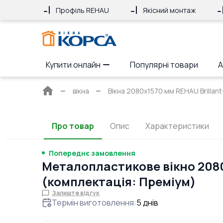
Профіль REHAU
Якісний монтаж
Купити онлайн
Популярні товари
А
Головна
вікна
Вікна 2080x1570 мм REHAU Brillan
сторінка
Про товар
Опис
Характеристики
Попереднє замовлення
Металопластикове вікно 208
(комплектація: Преміум)
Залиште відгук
Термін виготовлення
:
5
днів