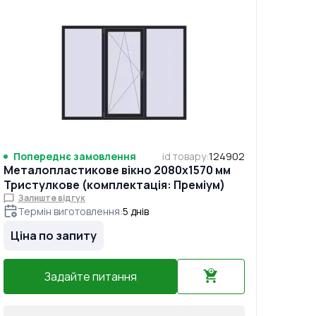
Попереднє замовлення
id товару
:
124902
Металопластикове вікно 2080x1570 мм
Тристулкове (комплектація: Преміум)
Залиште відгук
Термін виготовлення
:
5
днів
Ціна по запиту
Задайте питання