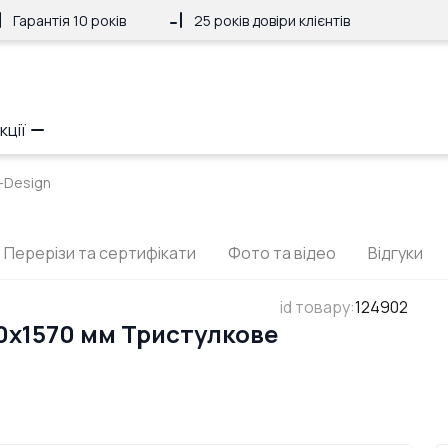
Гарантія 10 років
25 років довіри клієнтів
кції
t-Design
Перерізи та сертифікати
Фото та відео
Відгуки
id товару
:
124902
0x1570 мм Тристулкове