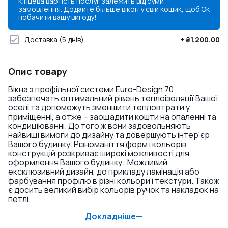
Кінцева вартість послуг залежить від суми
замовлення. Додайте більше вікон у свій кошик, щоб
Ok
побачити вашу вигоду!
Доставка
(5 днів)
+
₴1,200.00
Опис товару
Вікна з профільної системи Euro-Design 70
забезпечать оптимальний рівень теплоізоляції Вашої
оселі та допоможуть зменшити тепловтрати у
приміщенні, а отже – заощадити кошти на опаленні та
кондиціюванні. До того ж вони задовольняють
найвищі вимоги до дизайну та довершують інтер'єр
Вашого будинку. Різноманіття форм і кольорів
конструкцій розкриває широкі можливості для
оформлення Вашого будинку. Можливий
ексклюзивний дизайн, до прикладу ламінація або
фарбування профілю в різні кольори і текстури. Також
є досить великий вибір кольорів ручок та накладок на
петлі.
Докладніше