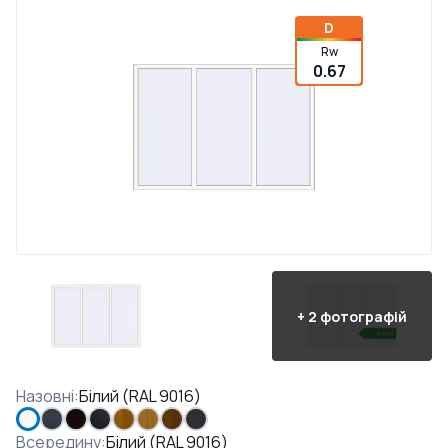
D
Rw
0.67
+
2
фотографій
Назовні
:
Білий (RAL 9016)
Всередину
:
Білий (RAL 9016)