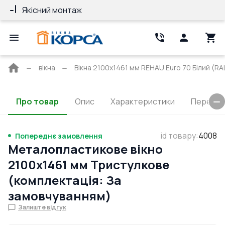
Якісний монтаж
Гарантія 10 ро
Головна
вікна
Вікна 2100x1461 мм REHAU Euro 70 Білий (RAL
сторінка
Про товар
Опис
Характеристики
Перерізи
id товару
:
4008
Попереднє замовлення
Металопластикове вікно
2100x1461 мм Тристулкове
(комплектація: За
замовчуванням)
Залиште відгук