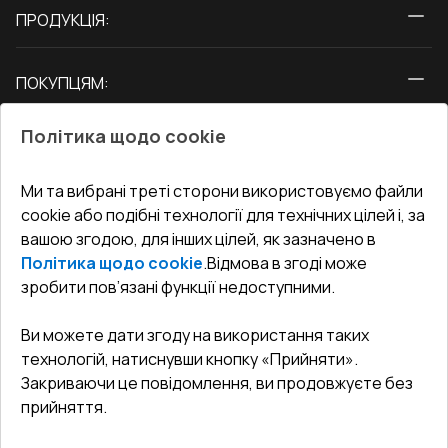
ПРОДУКЦІЯ:
Вікна
ПОКУПЦЯМ:
Двері
Про нас
Балкони
Політика щодо cookie
СЕРВІС ТА ОБЛУГОВУВАННЯ:
Акції
Тераси
Доставка і Оплата
Блог
Ми та вибрані треті сторони використовуємо файли
КОНТАКТИ
cookie або подібні технології для технічних цілей і, за
Гарантія та Сервіс
Адреса гіпермаркета
вашою згодою, для інших цілей, як зазначено в
Офіс
:
Україна, м. Вінниця, вул. Келецька 60 кв. 61
Повернення товару
Як правильно заміряти вікна
Політика щодо cookie
.
Відмова в згоді може
Договір публічної оферти
undefined(undefined)
зробити пов’язані функції недоступними.
Співпраця з нами
i.mgr3@korsa.ua
Ви можете дати згоду на використання таких
технологій, натиснувши кнопку «Прийняти».
Закриваючи це повідомлення, ви продовжуєте без
прийняття.