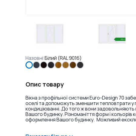
Назовні
:
Білий (RAL 9016)
Опис товару
Вікна з профільної системи Euro-Design 70 заб
оселі та допоможуть зменшити тепловтрати у п
кондиціюванні. До того ж вони задовольняють 
Вашого будинку. Різноманіття форм і кольорів 
оформлення Вашого будинку. Можливий ексклюз
фарбування профілю в різні кольори і текстури
накладок на петлі.