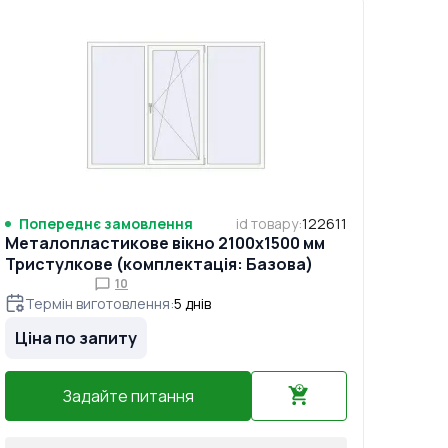
Попереднє замовлення
id товару
:
122611
Металопластикове вікно 2100x1500 мм
Тристулкове (комплектація: Базова)
10
Термін виготовлення
:
5
днів
Ціна по запиту
Задайте питання