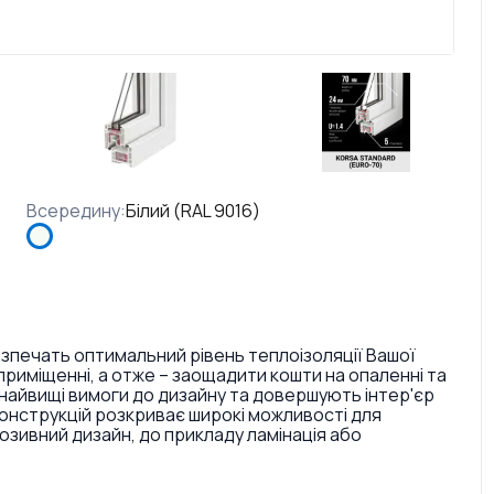
Всередину
:
Білий (RAL 9016)
езпечать оптимальний рівень теплоізоляції Вашої
риміщенні, а отже – заощадити кошти на опаленні та
найвищі вимоги до дизайну та довершують інтер'єр
конструкцій розкриває широкі можливості для
ивний дизайн, до прикладу ламінація або
. Також є досить великий вибір кольорів ручок та