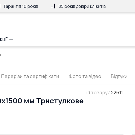
Гарантія 10 років
25 років довіри клієнтів
кції
0
Перерізи та сертифікати
Фото та відео
Відгуки
id товару
:
122611
0x1500 мм Тристулкове