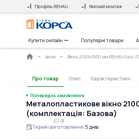
Профіль REHAU
Якісний монтаж
Купити онлайн
Популярні товари
А
Головна
вікна
Вікна 2100x1500 мм REHAU Euro 7
сторінка
Про товар
Опис
Характеристики
Попереднє замовлення
Металопластикове вікно 210
(комплектація: Базова)
10
Термін виготовлення
:
5
днів