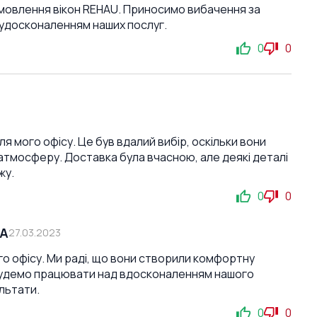
замовлення вікон REHAU. Приносимо вибачення за
д удосконаленням наших послуг.
0
0
ля мого офісу. Це був вдалий вибір, оскільки вони
атмосферу. Доставка була вчасною, але деякі деталі
жу.
0
0
СА
27.03.2023
го офісу. Ми раді, що вони створили комфортну
 будемо працювати над вдосконаленням нашого
льтати.
0
0