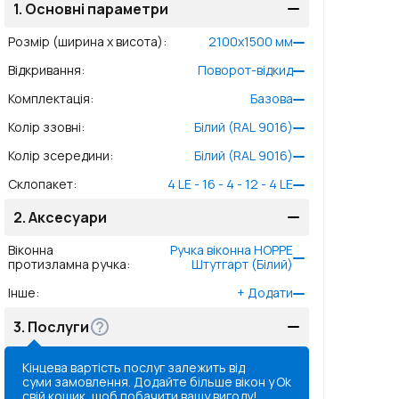
1.
Основні параметри
Розмір (ширина x висота)
:
2100
x
1500
мм
Відкривання
:
Поворот-відкид
Комплектація
:
Базова
Колір ззовні
:
Білий (RAL 9016)
Колір зсередини
:
Білий (RAL 9016)
Склопакет
:
4 LE - 16 - 4 - 12 - 4 LE
2.
Аксесуари
Віконна
Ручка віконна HOPPE
протизламна ручка
:
Штутгарт (Білий)
Інше
:
+
Додати
3.
Послуги
Кінцева вартість послуг залежить від
суми замовлення. Додайте більше вікон у
Ok
свій кошик, щоб побачити вашу вигоду!