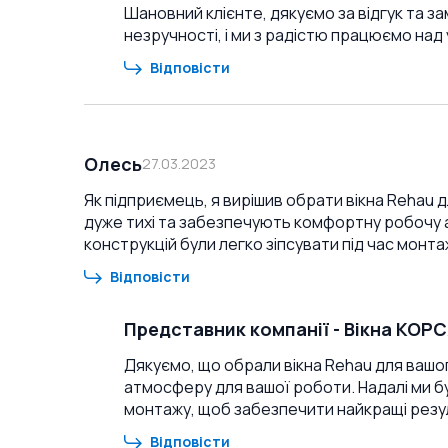
Шановний клієнте, дякуємо за відгук та 
незручності, і ми з радістю працюємо на
Відповісти
Олесь
27.03.2023
Як підприємець, я вирішив обрати вікна Rehau д
дуже тихі та забезпечують комфортну робочу 
конструкцій були легко зіпсувати під час монта
Відповісти
Представник компанії
-
Вікна КОР
Дякуємо, що обрали вікна Rehau для вашо
атмосферу для вашої роботи. Надалі ми
монтажу, щоб забезпечити найкращі резу
Відповісти