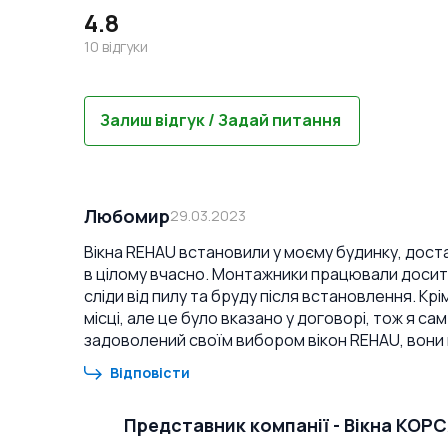
4.8
10
відгуки
Залиш відгук / Задай питання
Любомир
29.03.2023
Вікна REHAU встановили у моєму будинку, доста
в цілому вчасно. Монтажники працювали досить
сліди від пилу та бруду після встановлення. Крі
місці, але це було вказано у договорі, тож я сам
задоволений своїм вибором вікон REHAU, вони
Відповісти
Представник компанії
-
Вікна КОР