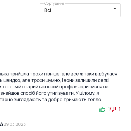
Сортування
вка прийшла трохи пізніше, але все ж таки відбулася
 швидко, але трохи шумно, і вони залишили деякі
м того, мій старий віконний профіль залишився на
 знайшов спосіб його утилізувати. У цілому, я
 гарно виглядають та добре тримають тепло.
1
1
СА
29.03.2023