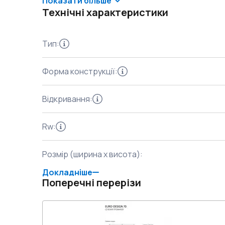
Показати більше
Технічні характеристики
Тип
:
Форма конструкції
:
Відкривання
:
Rw
:
Розмір (ширина x висота)
:
Докладніше
Поперечні перерізи