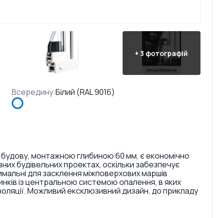
+
3
фотографій
Всередину
:
Білий (RAL 9016)
 будову, монтажною глибиною 60 мм, є економічно
них будівельних проектах, оскільки забезпечує
тимальні для засклення міжповерхових маршів
инків із центральною системою опалення, в яких
золяції. Можливий ексклюзивний дизайн, до прикладу
ри і текстури. Також є досить великий вибір кольорів