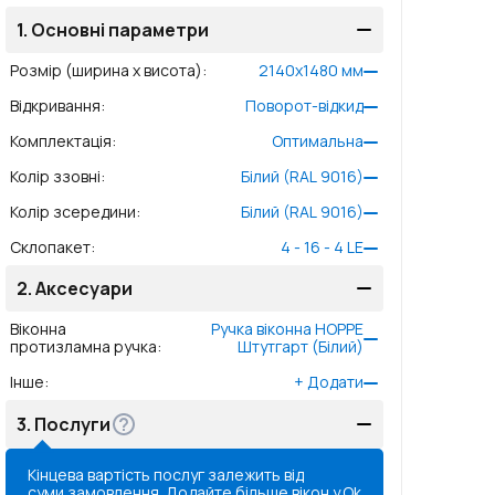
1.
Основні параметри
Розмір (ширина x висота)
:
2140
x
1480
мм
Відкривання
:
Поворот-відкид
Комплектація
:
Оптимальна
Колір ззовні
:
Білий (RAL 9016)
Колір зсередини
:
Білий (RAL 9016)
Склопакет
:
4 - 16 - 4 LE
2.
Аксесуари
Віконна
Ручка віконна HOPPE
протизламна ручка
:
Штутгарт (Білий)
Інше
:
+
Додати
3.
Послуги
Кінцева вартість послуг залежить від
суми замовлення. Додайте більше вікон у
Ok