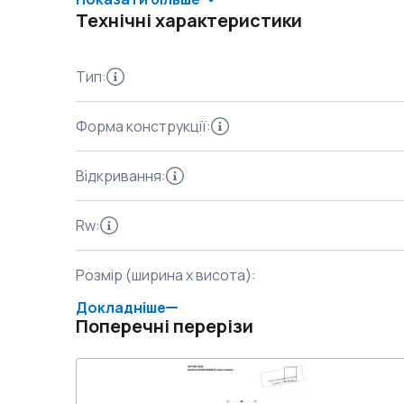
Технічні характеристики
Тип
:
Форма конструкції
:
Відкривання
:
Rw
:
Розмір (ширина x висота)
:
Докладніше
Поперечні перерізи