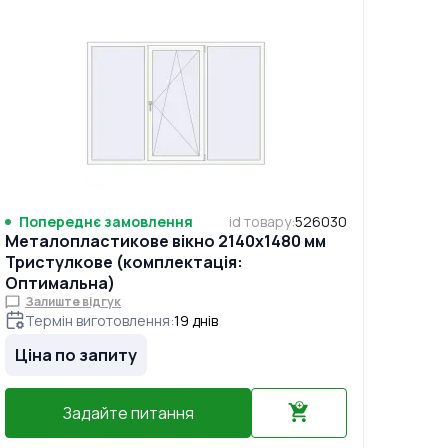
Попереднє замовлення
id товару
:
526030
Металопластикове вікно 2140x1480 мм
Тристулкове (комплектація:
Оптимальна)
Залиште відгук
Термін виготовлення
:
19
днів
Ціна по запиту
Задайте питання