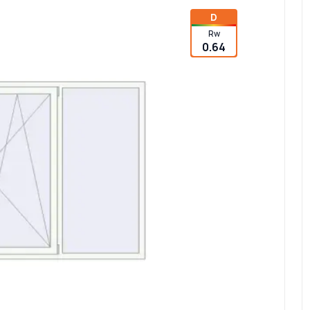
D
Rw
0.64