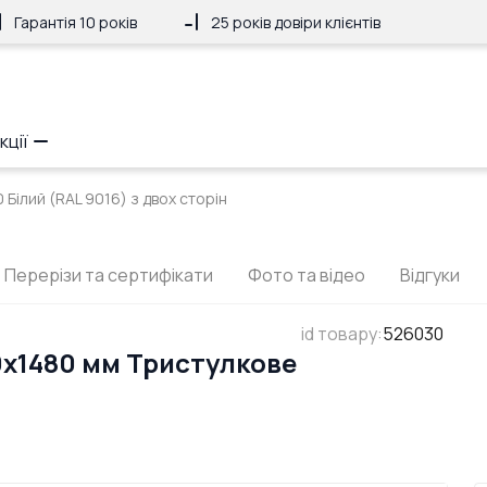
Гарантія 10 років
25 років довіри клієнтів
кції
Білий (RAL 9016) з двох сторін
Перерізи та сертифікати
Фото та відео
Відгуки
id товару
:
526030
0x1480 мм Тристулкове