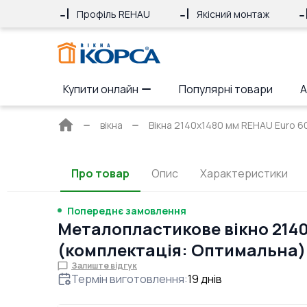
Профіль REHAU
Якісний монтаж
Купити онлайн
Популярні товари
А
Головна
вікна
Вікна 2140x1480 мм REHAU Euro 60 
сторінка
Про товар
Опис
Характеристики
Попереднє замовлення
Металопластикове вікно 214
(комплектація: Оптимальна)
Залиште відгук
Термін виготовлення
:
19
днів