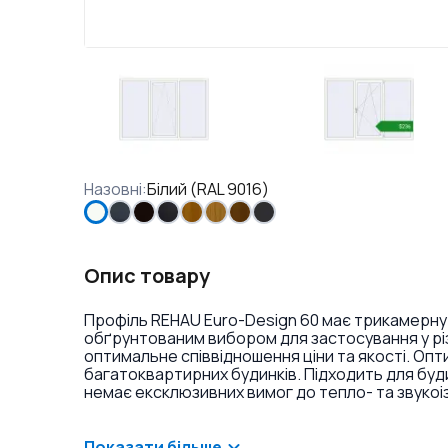
Назовні
:
Білий (RAL 9016)
Опис товару
Профіль REHAU Euro-Design 60 має трикамерну
обґрунтованим вибором для застосування у різ
оптимальне співвідношення ціни та якості. Оп
багатоквартирних будинків. Підходить для буд
немає ексклюзивних вимог до тепло- та звукоі
ламінація або фарбування профілю в різні кольо
віконних ручок та накладок на петлі.
Показати більше