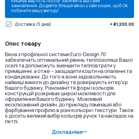
Кінцева вартість послуг залежить від суми
замовлення. Додайте більше вікон у свій кошик, щоб
Ok
побачити вашу вигоду!
Доставка
(5 днів)
+
₴1,200.00
Опис товару
Вікна з профільної системи Euro-Design 70
забезпечать оптимальний рівень теплоізоляції Вашої
оселі та допоможуть зменшити тепловтрати у
приміщенні, а отже – заощадити кошти на опаленні та
кондиціюванні. До того ж вони задовольняють
найвищі вимоги до дизайну та довершують інтер'єр
Вашого будинку. Різноманіття форм і кольорів
конструкцій розкриває широкі можливості для
оформлення Вашого будинку. Можливий
ексклюзивний дизайн, до прикладу ламінація або
фарбування профілю в різні кольори і текстури. Також
є досить великий вибір кольорів ручок та накладок на
петлі.
Докладніше