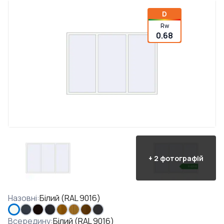
D
Rw
0.68
+
2
фотографій
Назовні
:
Білий (RAL 9016)
Всередину
:
Білий (RAL 9016)