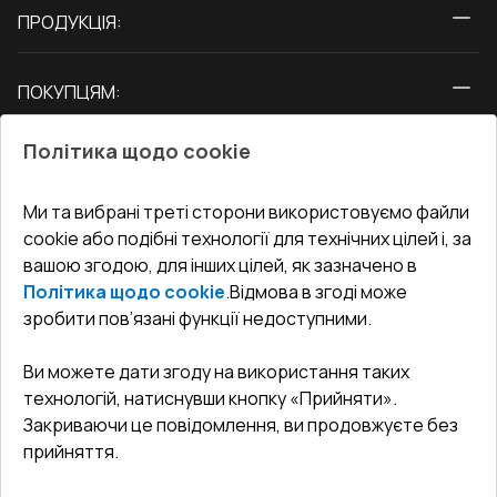
ПРОДУКЦІЯ:
Вікна
ПОКУПЦЯМ:
Двері
Про нас
Балкони
Політика щодо cookie
СЕРВІС ТА ОБЛУГОВУВАННЯ:
Акції
Тераси
Доставка і Оплата
Блог
Ми та вибрані треті сторони використовуємо файли
КОНТАКТИ
cookie або подібні технології для технічних цілей і, за
Гарантія та Сервіс
Адреса гіпермаркета
вашою згодою, для інших цілей, як зазначено в
Офіс
:
Україна, м. Вінниця, вул. Келецька 60 кв. 61
Повернення товару
Як правильно заміряти вікна
Політика щодо cookie
.
Відмова в згоді може
Договір публічної оферти
undefined(undefined)
зробити пов’язані функції недоступними.
Співпраця з нами
i.mgr3@korsa.ua
Ви можете дати згоду на використання таких
технологій, натиснувши кнопку «Прийняти».
Закриваючи це повідомлення, ви продовжуєте без
прийняття.