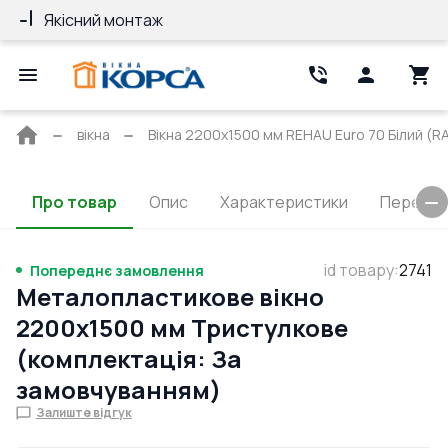
Якісний монтаж
Гарантія 10 ро
Головна
вікна
Вікна 2200x1500 мм REHAU Euro 70 Білий (RA
сторінка
Про товар
Опис
Характеристики
Перерізи
id товару
:
2741
Попереднє замовлення
Металопластикове вікно
2200x1500 мм Тристулкове
(комплектація: За
замовчуванням)
Залиште відгук