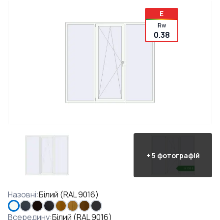
E
Rw
0.38
+
5
фотографій
Назовні
:
Білий (RAL 9016)
Всередину
:
Білий (RAL 9016)