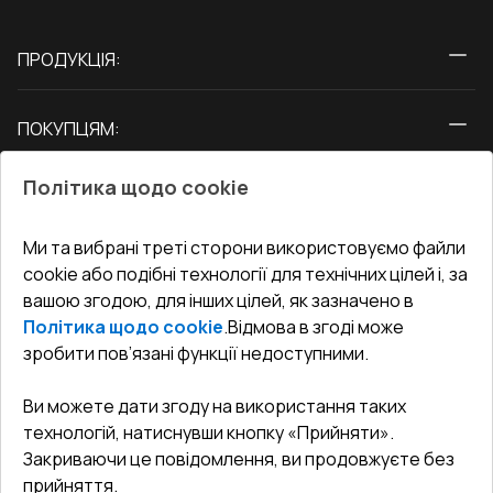
ПРОДУКЦІЯ:
Вікна
ПОКУПЦЯМ:
Двері
Про нас
Балкони
Політика щодо cookie
СЕРВІС ТА ОБЛУГОВУВАННЯ:
Акції
Тераси
Доставка і Оплата
Блог
Ми та вибрані треті сторони використовуємо файли
КОНТАКТИ
cookie або подібні технології для технічних цілей і, за
Гарантія та Сервіс
Адреса гіпермаркета
вашою згодою, для інших цілей, як зазначено в
Офіс
:
Україна, м. Вінниця, вул. Келецька 60 кв. 61
Повернення товару
Як правильно заміряти вікна
Політика щодо cookie
.
Відмова в згоді може
Договір публічної оферти
undefined(undefined)
зробити пов’язані функції недоступними.
Співпраця з нами
i.mgr3@korsa.ua
Ви можете дати згоду на використання таких
технологій, натиснувши кнопку «Прийняти».
Закриваючи це повідомлення, ви продовжуєте без
прийняття.