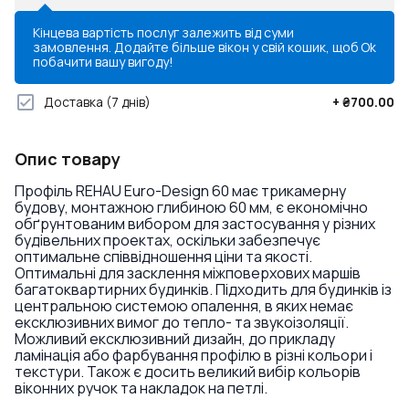
Кінцева вартість послуг залежить від суми
замовлення. Додайте більше вікон у свій кошик, щоб
Ok
побачити вашу вигоду!
Доставка
(7 днів)
+
₴700.00
Опис товару
Профіль REHAU Euro-Design 60 має трикамерну
будову, монтажною глибиною 60 мм, є економічно
обґрунтованим вибором для застосування у різних
будівельних проектах, оскільки забезпечує
оптимальне співвідношення ціни та якості.
Оптимальні для засклення міжповерхових маршів
багатоквартирних будинків. Підходить для будинків із
центральною системою опалення, в яких немає
ексклюзивних вимог до тепло- та звукоізоляції.
Можливий ексклюзивний дизайн, до прикладу
ламінація або фарбування профілю в різні кольори і
текстури. Також є досить великий вибір кольорів
віконних ручок та накладок на петлі.