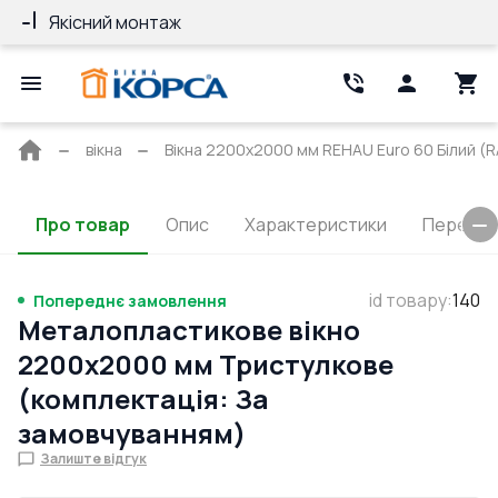
Якісний монтаж
Гарантія 10 ро
Головна
вікна
Вікна 2200x2000 мм REHAU Euro 60 Білий (RA
сторінка
Про товар
Опис
Характеристики
Перерізи
id товару
:
140
Попереднє замовлення
Металопластикове вікно
2200x2000 мм Тристулкове
(комплектація: За
замовчуванням)
Залиште відгук