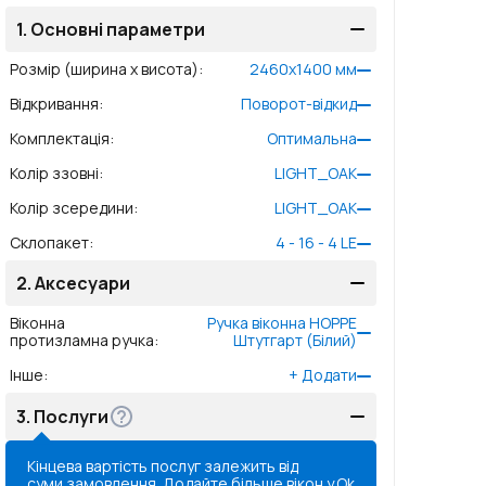
1.
Основні параметри
Розмір (ширина x висота)
:
2460
x
1400
мм
Відкривання
:
Поворот-відкид
Комплектація
:
Оптимальна
Колір ззовні
:
LIGHT_OAK
Колір зсередини
:
LIGHT_OAK
Склопакет
:
4 - 16 - 4 LE
2.
Аксесуари
Віконна
Ручка віконна HOPPE
протизламна ручка
:
Штутгарт (Білий)
Інше
:
+
Додати
3.
Послуги
Кінцева вартість послуг залежить від
суми замовлення. Додайте більше вікон у
Ok