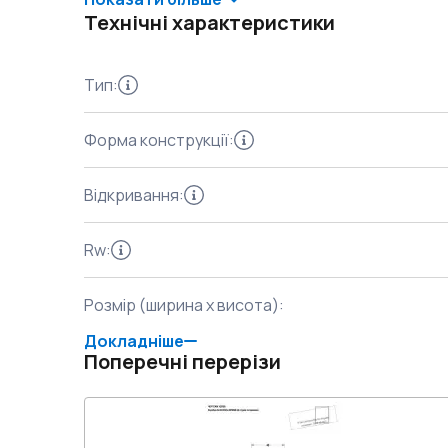
Технічні характеристики
Тип
:
Форма конструкції
:
Відкривання
:
Rw
:
Розмір (ширина x висота)
:
Докладніше
Поперечні перерізи