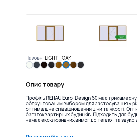
Назовні
:
LIGHT_OAK
Опис товару
Профіль REHAU Euro-Design 60 має трикамерну
обґрунтованим вибором для застосування у різ
оптимальне співвідношення ціни та якості. Оп
багатоквартирних будинків. Підходить для буд
немає ексклюзивних вимог до тепло- та звукоі
ламінація або фарбування профілю в різні кольо
віконних ручок та накладок на петлі.
Показати більше