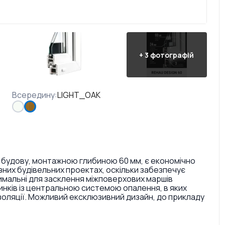
+
3
фотографій
Всередину
:
LIGHT_OAK
 будову, монтажною глибиною 60 мм, є економічно
них будівельних проектах, оскільки забезпечує
тимальні для засклення міжповерхових маршів
инків із центральною системою опалення, в яких
золяції. Можливий ексклюзивний дизайн, до прикладу
ри і текстури. Також є досить великий вибір кольорів