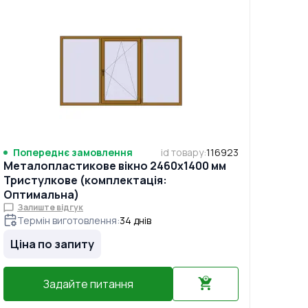
Попереднє замовлення
id товару
:
116923
Металопластикове вікно 2460x1400 мм
Тристулкове (комплектація:
Оптимальна)
Залиште відгук
Термін виготовлення
:
34
днів
Ціна по запиту
Задайте питання