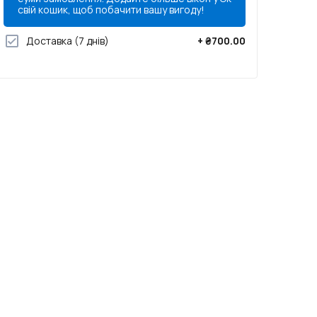
свій кошик, щоб побачити вашу вигоду!
Доставка
(7 днів)
+
₴700.00