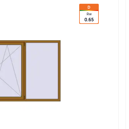
D
Rw
0.65