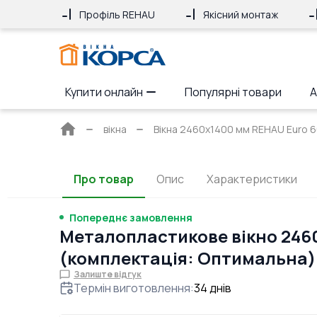
Профіль REHAU
Якісний монтаж
Купити онлайн
Популярні товари
А
Головна
вікна
Вікна 2460x1400 мм REHAU Euro 6
сторінка
Про товар
Опис
Характеристики
Попереднє замовлення
Металопластикове вікно 246
(комплектація: Оптимальна)
Залиште відгук
Термін виготовлення
:
34
днів