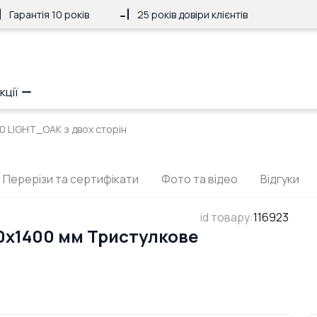
Гарантія 10 років
25 років довіри клієнтів
кції
0 LIGHT_OAK з двох сторін
Перерізи та сертифікати
Фото та відео
Відгуки
id товару
:
116923
0x1400 мм Тристулкове