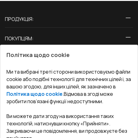
ПРОДУКЦІЯ:
Вікна
ПОКУПЦЯМ:
Двері
Про нас
Балкони
Політика щодо cookie
СЕРВІС ТА ОБЛУГОВУВАННЯ:
Акції
Тераси
Доставка і Оплата
Блог
Ми та вибрані треті сторони використовуємо файли
КОНТАКТИ
cookie або подібні технології для технічних цілей і, за
Гарантія та Сервіс
Адреса гіпермаркета
вашою згодою, для інших цілей, як зазначено в
Офіс
:
Україна, м. Вінниця, вул. Келецька 60 кв. 61
Повернення товару
Як правильно заміряти вікна
Політика щодо cookie
.
Відмова в згоді може
Договір публічної оферти
undefined(undefined)
зробити пов’язані функції недоступними.
Співпраця з нами
i.mgr3@korsa.ua
Ви можете дати згоду на використання таких
технологій, натиснувши кнопку «Прийняти».
Закриваючи це повідомлення, ви продовжуєте без