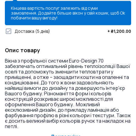
Кінцева вартість послуг залежить від суми
замовлення. Додайте більше вікон у свій кошик, щоб
Ok
побачити вашу вигоду!
Доставка
(5 днів)
+
₴1,200.00
Опис товару
Вікна з профільної системи Euro-Design 70
забезпечать оптимальний рівень теплоізоляції Вашої
оселі та допоможуть зменшити тепловтрати у
приміщенні, а отже – заощадити кошти на опаленні та
кондиціюванні. До того ж вони задовольняють
найвищі вимоги до дизайну та довершують інтер'єр
Вашого будинку. Різноманіття форм і кольорів
конструкцій розкриває широкі можливості для
оформлення Вашого будинку. Можливий
ексклюзивний дизайн, до прикладу ламінація або
фарбування профілю в різні кольори і текстури. Також
є досить великий вибір кольорів ручок та накладок на
петлі.