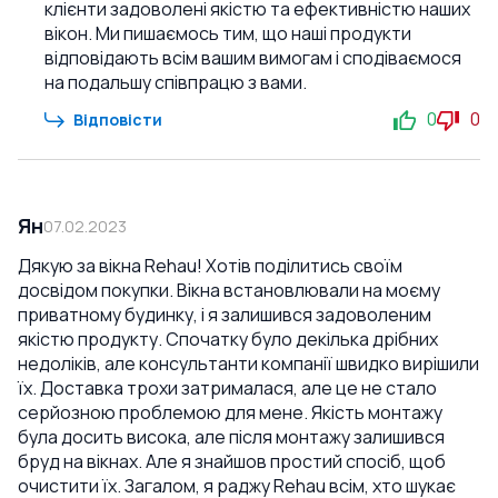
клієнти задоволені якістю та ефективністю наших
вікон. Ми пишаємось тим, що наші продукти
відповідають всім вашим вимогам і сподіваємося
на подальшу співпрацю з вами.
0
0
Відповісти
Ян
07.02.2023
Дякую за вікна Rehau! Хотів поділитись своїм
досвідом покупки. Вікна встановлювали на моєму
приватному будинку, і я залишився задоволеним
якістю продукту. Спочатку було декілька дрібних
недоліків, але консультанти компанії швидко вирішили
їх. Доставка трохи затрималася, але це не стало
серйозною проблемою для мене. Якість монтажу
була досить висока, але після монтажу залишився
бруд на вікнах. Але я знайшов простий спосіб, щоб
очистити їх. Загалом, я раджу Rehau всім, хто шукає