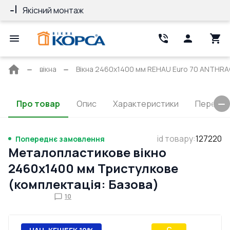
Якісний монтаж
Гарантія 10 ро
Головна
вікна
Вікна 2460x1400 мм REHAU Euro 70 ANTHR
сторінка
Про товар
Опис
Характеристики
Перерізи
id товару
:
127220
Попереднє замовлення
Металопластикове вікно
2460x1400 мм Тристулкове
(комплектація: Базова)
10
C