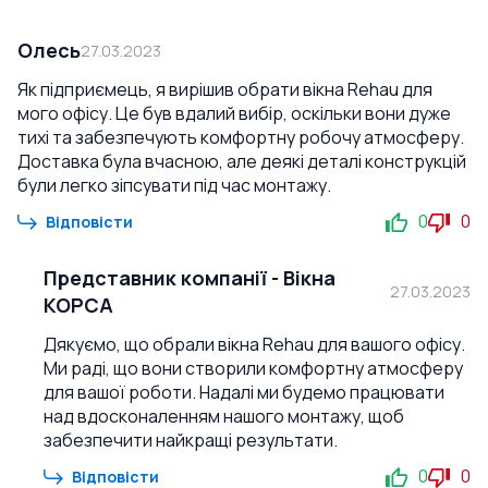
Олесь
27.03.2023
Як підприємець, я вирішив обрати вікна Rehau для
мого офісу. Це був вдалий вибір, оскільки вони дуже
тихі та забезпечують комфортну робочу атмосферу.
Доставка була вчасною, але деякі деталі конструкцій
були легко зіпсувати під час монтажу.
0
0
Відповісти
Представник компанії
-
Вікна
27.03.2023
КОРСА
Дякуємо, що обрали вікна Rehau для вашого офісу.
Ми раді, що вони створили комфортну атмосферу
для вашої роботи. Надалі ми будемо працювати
над вдосконаленням нашого монтажу, щоб
забезпечити найкращі результати.
0
0
Відповісти