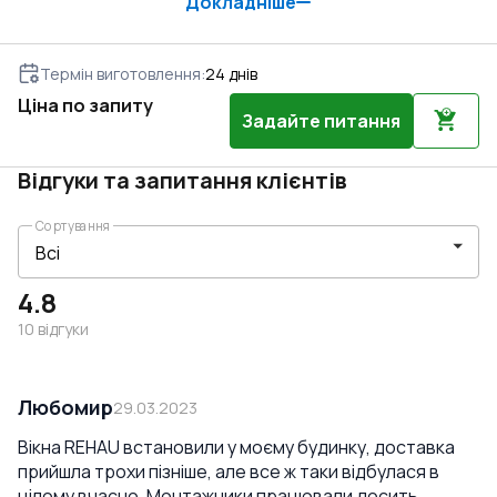
Докладніше
Термін виготовлення
:
24
днів
Ціна по запиту
Задайте питання
Відгуки та запитання клієнтів
Сортування
4.8
10
відгуки
Любомир
29.03.2023
Вікна REHAU встановили у моєму будинку, доставка
прийшла трохи пізніше, але все ж таки відбулася в
цілому вчасно. Монтажники працювали досить