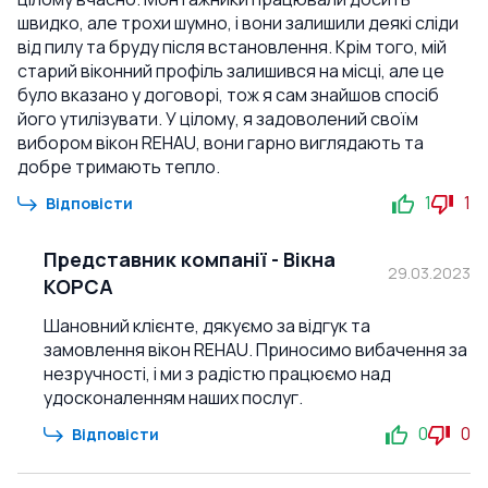
швидко, але трохи шумно, і вони залишили деякі сліди
від пилу та бруду після встановлення. Крім того, мій
старий віконний профіль залишився на місці, але це
було вказано у договорі, тож я сам знайшов спосіб
його утилізувати. У цілому, я задоволений своїм
вибором вікон REHAU, вони гарно виглядають та
добре тримають тепло.
1
1
Відповісти
Представник компанії
-
Вікна
29.03.2023
КОРСА
Шановний клієнте, дякуємо за відгук та
замовлення вікон REHAU. Приносимо вибачення за
незручності, і ми з радістю працюємо над
удосконаленням наших послуг.
0
0
Відповісти