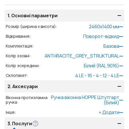
1.
Основні параметри
2460
x
1400
мм
Розмір (ширина x висота)
:
Поворот-відкид
Відкривання
:
Базова
Комплектація
:
ANTHRACITE_GREY_STRUKTURAL
Колір ззовні
:
Білий (RAL 9016)
Колір зсередини
:
4 LE - 16 - 4 - 12 - 4 LE
Склопакет
:
2.
Аксесуари
Ручка віконна HOPPE Штутгарт
Віконна протизламна
ручка
:
(Білий)
+
Додати
Інше
:
3.
Послуги