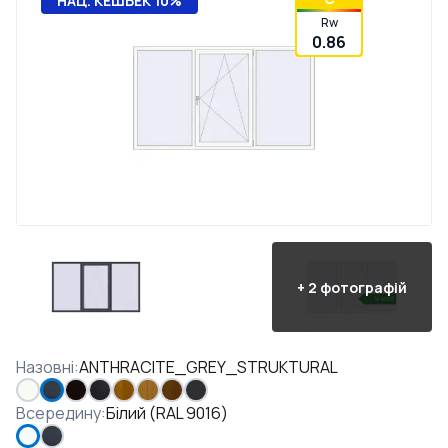
НАЦ. КЕШБЕК 10%
Rw
0.86
+
2
фотографій
Назовні
:
ANTHRACITE_GREY_STRUKTURAL
Всередину
:
Білий (RAL 9016)