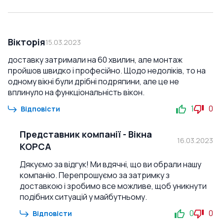
Вікторія
15.03.2023
доставку затримали на 60 хвилин, але монтаж
пройшов швидко і професійно. Щодо недоліків, то на
одному вікні були дрібні подряпини, але це не
вплинуло на функціональність вікон.
1
0
Відповісти
Представник компанії
-
Вікна
16.03.2023
КОРСА
Дякуємо за відгук! Ми вдячні, що ви обрали нашу
компанію. Перепрошуємо за затримку з
доставкою і зробимо все можливе, щоб уникнути
подібних ситуацій у майбутньому.
0
0
Відповісти