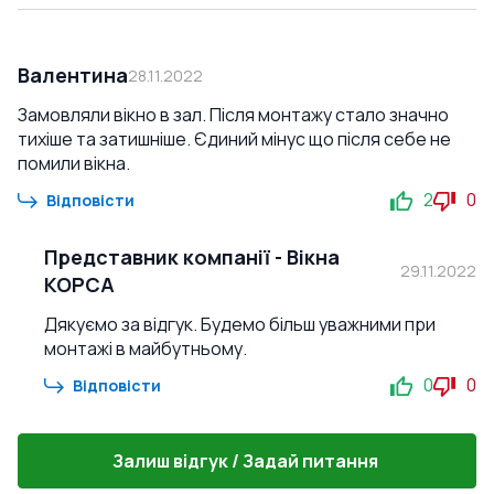
Валентина
28.11.2022
Замовляли вікно в зал. Після монтажу стало значно
тихіше та затишніше. Єдиний мінус що після себе не
помили вікна.
2
0
Відповісти
Представник компанії
-
Вікна
29.11.2022
КОРСА
Дякуємо за відгук. Будемо більш уважними при
монтажі в майбутньому.
0
0
Відповісти
Залиш відгук / Задай питання