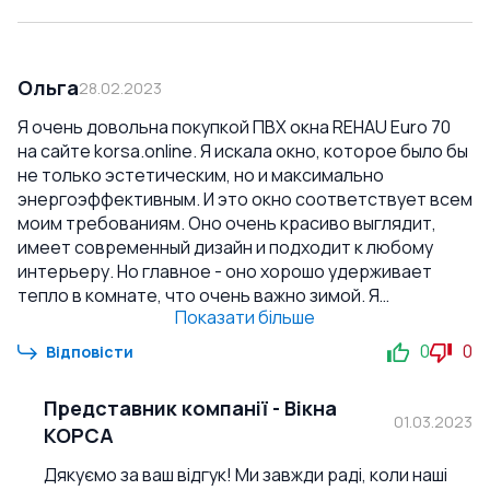
Ольга
28.02.2023
Я очень довольна покупкой ПВХ окна REHAU Euro 70
на сайте korsa.online. Я искала окно, которое было бы
не только эстетическим, но и максимально
энергоэффективным. И это окно соответствует всем
моим требованиям. Оно очень красиво выглядит,
имеет современный дизайн и подходит к любому
интерьеру. Но главное - оно хорошо удерживает
тепло в комнате, что очень важно зимой. Я
Показати більше
почувствовала разницу в отоплении сразу после
установки окна. Также хочу отметить качество
0
0
Відповісти
выполнения. Окно очень прочное и надежное, а
монтаж был проведен профессионально и быстро. Я
Представник компанії
-
Вікна
рекомендую это окно всем, кто ищет качественный и
01.03.2023
КОРСА
энергоэффективный вариант для своего дома.
Спасибо korsa.online за качественный товар и
Дякуємо за ваш відгук! Ми завжди раді, коли наші
отличный сервис!