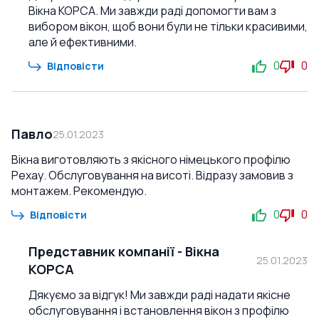
Вікна КОРСА. Ми завжди раді допомогти вам з
вибором вікон, щоб вони були не тільки красивими,
але й ефективними.
0
0
Відповісти
Павло
25.01.2023
Вікна виготовляють з якісного німецького профілю
Рехау. Обслуговування на висоті. Відразу замовив з
монтажем. Рекомендую.
0
0
Відповісти
Представник компанії
-
Вікна
25.01.2023
КОРСА
Дякуємо за відгук! Ми завжди раді надати якісне
обслуговування і встановлення вікон з профілю