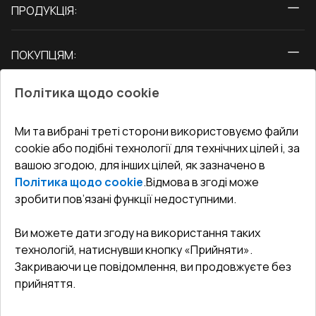
ПРОДУКЦІЯ:
Вікна
ПОКУПЦЯМ:
Двері
Про нас
Балкони
Політика щодо cookie
СЕРВІС ТА ОБЛУГОВУВАННЯ:
Акції
Тераси
Доставка і Оплата
Блог
Ми та вибрані треті сторони використовуємо файли
КОНТАКТИ
cookie або подібні технології для технічних цілей і, за
Гарантія та Сервіс
Адреса гіпермаркета
вашою згодою, для інших цілей, як зазначено в
Офіс
:
Україна, м. Вінниця, вул. Келецька 60 кв. 61
Повернення товару
Як правильно заміряти вікна
Політика щодо cookie
.
Відмова в згоді може
Договір публічної оферти
undefined(undefined)
зробити пов’язані функції недоступними.
Співпраця з нами
i.mgr3@korsa.ua
Ви можете дати згоду на використання таких
технологій, натиснувши кнопку «Прийняти».
Закриваючи це повідомлення, ви продовжуєте без
прийняття.