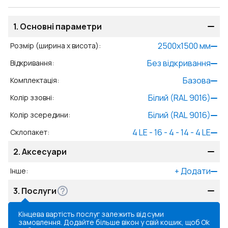
1.
Основні параметри
2500
x
1500
мм
Розмір (ширина x висота)
:
Без відкривання
Відкривання
:
Базова
Комплектація
:
Білий (RAL 9016)
Колір ззовні
:
Білий (RAL 9016)
Колір зсередини
:
4 LE - 16 - 4 - 14 - 4 LE
Склопакет
:
2.
Аксесуари
+
Додати
Інше
:
3.
Послуги
Кінцева вартість послуг залежить від суми
замовлення. Додайте більше вікон у свій кошик, щоб
Ok