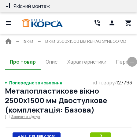
Якісний монтаж
Гарантія 10 ро
Головна
вікна
Вікна 2500x1500 мм REHAU SYNEGO MD
сторінка
Про товар
Опис
Характеристики
Перерізи
id товару
:
127793
Попереднє замовлення
Металопластикове вікно
2500x1500 мм Двостулкове
(комплектація: Базова)
Залиште відгук
B
НАЦ. КЕШБЕК 10%