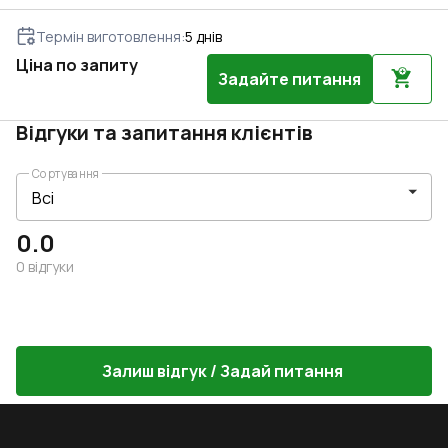
обирайте вікна з системи REHAU SYNEGO MD.
Термін виготовлення
:
5
днів
Ціна по запиту
Задайте питання
Відгуки та запитання клієнтів
Сортування
0.0
0
відгуки
Залиш відгук / Задай питання