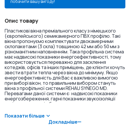
побачити вашу вигоду!
Опис товару
Пластикові вікна преміального класу з німецького
(європейського) семикамерного ПВХ профілю. Такі
вікна пропонуємо комплектувати двокамерними
склопакетами (3 скла) товщиною 42 мм або 50 мм з
різноманітним наповненням. Така профільна система
має надвисокі показники енергоефективності, тому
використовується переважно для засклення
котеджів, офісів та інших приміщень, де клієнти хочуть
звести втрати тепла через вікна до мінімуму. Якщо
енергоефективність для Вас є важливою вимогою
при виборі вікон, то правильним вибором стануть
вікна з профільної системи REHAU SYNEGO MD.
Перевагами даної системи є: надвисокі показники
енергозбереження, гарні показники звукоізоляції
навіть у комплекті з базовими склопакетами,
триконтурне ущільнення, висока якість, можливість
встановлення склопакетів великої товщини. Якщо ви
Показати більше
бажаєте економити на енергоресурсах та мати
Докладніше
справді теплі вікна без турбот в експлуатації –