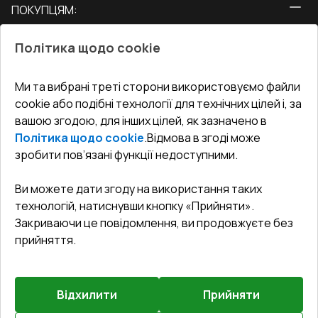
ПОКУПЦЯМ:
Двері
Про нас
Балкони
Політика щодо cookie
СЕРВІС ТА ОБЛУГОВУВАННЯ:
Акції
Тераси
Доставка і Оплата
Блог
Ми та вибрані треті сторони використовуємо файли
КОНТАКТИ
cookie або подібні технології для технічних цілей і, за
Гарантія та Сервіс
Адреса гіпермаркета
вашою згодою, для інших цілей, як зазначено в
Офіс
:
Україна, м. Вінниця, вул. Келецька 60 кв. 61
Повернення товару
Як правильно заміряти вікна
Політика щодо cookie
.
Відмова в згоді може
Договір публічної оферти
undefined(undefined)
зробити пов’язані функції недоступними.
Співпраця з нами
i.mgr3@korsa.ua
Ви можете дати згоду на використання таких
технологій, натиснувши кнопку «Прийняти».
Закриваючи це повідомлення, ви продовжуєте без
прийняття.
Відхилити
Прийняти
©
2026
.
Всі права захищені
.
Сайт створено на платформі
Vitrager.com
.