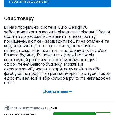
побачити вашу вигоду!
Опис товару
Вікна з профільної системи Euro-Design 70
забезпечать оптимальний рівень теплоізоляції Вашої
оселі та допоможуть зменшити тепловтрати у
приміщенні, а отже – заощадити кошти на опаленні та
кондиціюванні. До того ж вони задовольняють
найвищі вимоги до дизайну та довершують інтер'єр
Вашого будинку. Різноманіття форм і кольорів
конструкцій розкриває широкі можливості для
оформлення Вашого будинку. Можливий
ексклюзивний дизайн, до прикладу ламінація або
фарбування профілю в різні кольори і текстури. Також
є досить великий вибір кольорів ручок та накладок на
петлі.
Докладніше
Термін виготовлення
:
5
днів