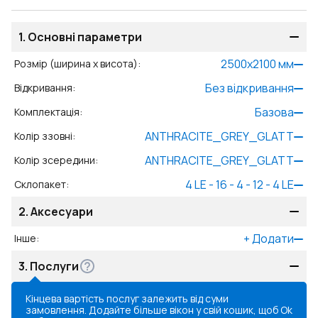
1.
Основні параметри
2500
x
2100
мм
Розмір (ширина x висота)
:
Без відкривання
Відкривання
:
Базова
Комплектація
:
ANTHRACITE_GREY_GLATT
Колір ззовні
:
ANTHRACITE_GREY_GLATT
Колір зсередини
:
4 LE - 16 - 4 - 12 - 4 LE
Склопакет
:
2.
Аксесуари
+
Додати
Інше
:
3.
Послуги
Кінцева вартість послуг залежить від суми
замовлення. Додайте більше вікон у свій кошик, щоб
Ok