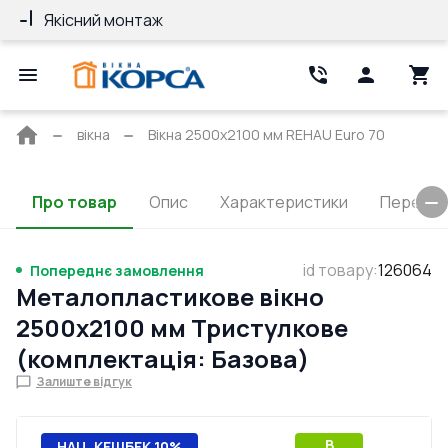
Якісний монтаж
Гарантія 10 ро
Головна
вікна
Вікна 2500x2100 мм REHAU Euro 70
сторінка
Про товар
Опис
Характеристики
Перерізи
id товару
:
126064
Попереднє замовлення
Металопластикове вікно
2500x2100 мм Тристулкове
(комплектація: Базова)
Залиште відгук
B
НАЦ. КЕШБЕК 10%