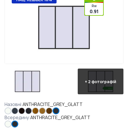
Rw
0.91
+
2
фотографій
Назовні
:
ANTHRACITE_GREY_GLATT
Всередину
:
ANTHRACITE_GREY_GLATT