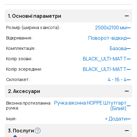
1.
Основні параметри
2500
x
2100
мм
Розмір (ширина x висота)
:
Поворот-відкид
Відкривання
:
Базова
Комплектація
:
BLACK_ULTI-MATT
Колір ззовні
:
BLACK_ULTI-MATT
Колір зсередини
:
4 - 16 - 4
Склопакет
:
2.
Аксесуари
Ручка віконна HOPPE Штутгарт
Віконна протизламна
ручка
:
(Білий)
+
Додати
Інше
:
3.
Послуги