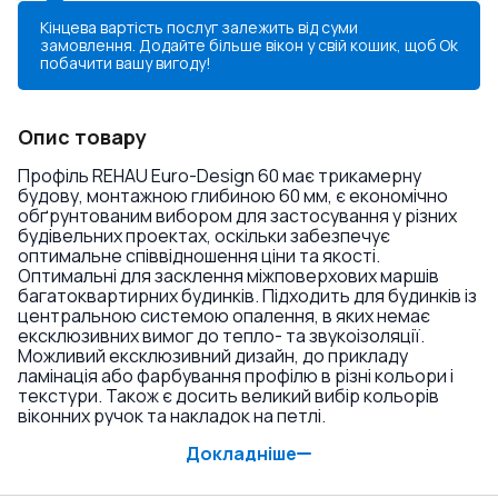
Кінцева вартість послуг залежить від суми
замовлення. Додайте більше вікон у свій кошик, щоб
Ok
побачити вашу вигоду!
Опис товару
Профіль REHAU Euro-Design 60 має трикамерну
будову, монтажною глибиною 60 мм, є економічно
обґрунтованим вибором для застосування у різних
будівельних проектах, оскільки забезпечує
оптимальне співвідношення ціни та якості.
Оптимальні для засклення міжповерхових маршів
багатоквартирних будинків. Підходить для будинків із
центральною системою опалення, в яких немає
ексклюзивних вимог до тепло- та звукоізоляції.
Можливий ексклюзивний дизайн, до прикладу
ламінація або фарбування профілю в різні кольори і
текстури. Також є досить великий вибір кольорів
віконних ручок та накладок на петлі.
Докладніше