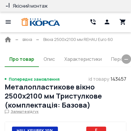
Якісний монтаж
Гарантія 10 ро
Головна
вікна
Вікна 2500x2100 мм REHAU Euro 60
сторінка
Про товар
Опис
Характеристики
Перерізи
id товару
:
143457
Попереднє замовлення
Металопластикове вікно
2500x2100 мм Тристулкове
(комплектація: Базова)
Залиште відгук
E
НАЦ. КЕШБЕК 10%