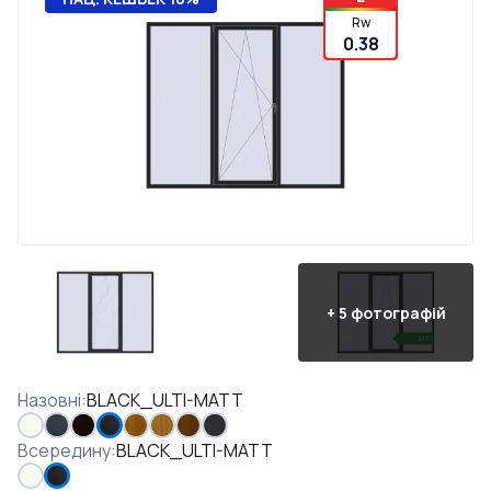
Rw
0.38
+
5
фотографій
Назовні
:
BLACK_ULTI-MATT
Всередину
:
BLACK_ULTI-MATT