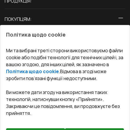
ПРОДУКЦІЯ:
Вікна
ПОКУПЦЯМ:
Двері
Про нас
Балкони
Політика щодо cookie
СЕРВІС ТА ОБЛУГОВУВАННЯ:
Акції
Тераси
Доставка і Оплата
Блог
Ми та вибрані треті сторони використовуємо файли
КОНТАКТИ
cookie або подібні технології для технічних цілей і, за
Гарантія та Сервіс
Адреса гіпермаркета
вашою згодою, для інших цілей, як зазначено в
Офіс
:
Україна, м. Вінниця, вул. Келецька 60 кв. 61
Повернення товару
Як правильно заміряти вікна
Політика щодо cookie
.
Відмова в згоді може
Договір публічної оферти
undefined(undefined)
зробити пов’язані функції недоступними.
Співпраця з нами
i.mgr3@korsa.ua
Ви можете дати згоду на використання таких
технологій, натиснувши кнопку «Прийняти».
Закриваючи це повідомлення, ви продовжуєте без
прийняття.