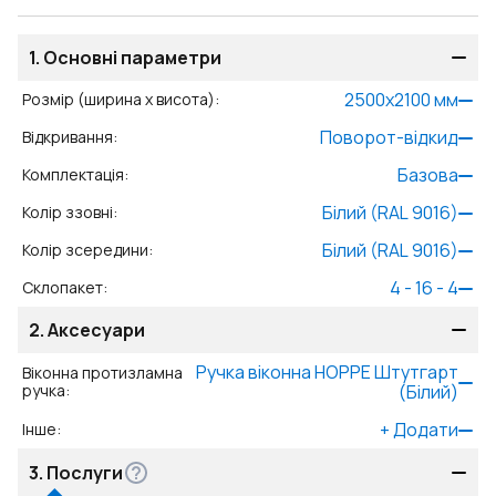
1.
Основні параметри
2500
x
2100
мм
Розмір (ширина x висота)
:
Поворот-відкид
Відкривання
:
Базова
Комплектація
:
Білий (RAL 9016)
Колір ззовні
:
Білий (RAL 9016)
Колір зсередини
:
4 - 16 - 4
Склопакет
:
2.
Аксесуари
Ручка віконна HOPPE Штутгарт
Віконна протизламна
ручка
:
(Білий)
+
Додати
Інше
:
3.
Послуги