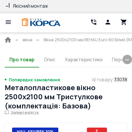
Якісний монтаж
Гарантія 10 ро
Головна
вікна
Вікна 2500x2100 мм REHAU Euro 60 Білий (RA
сторінка
Про товар
Опис
Характеристики
Перерізи
id товару
:
33038
Попереднє замовлення
Металопластикове вікно
2500x2100 мм Тристулкове
(комплектація: Базова)
Залиште відгук
E
НАЦ. КЕШБЕК 10%