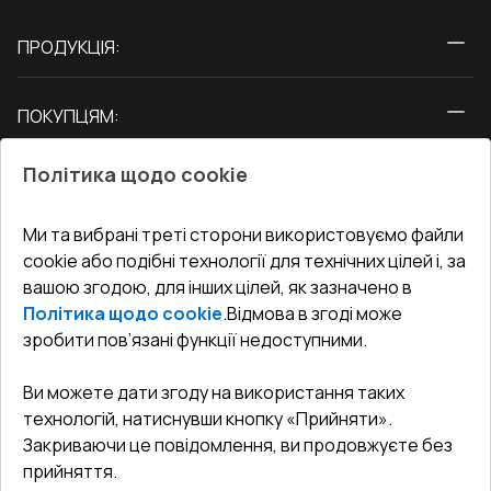
ПРОДУКЦІЯ:
Вікна
ПОКУПЦЯМ:
Двері
Про нас
Балкони
Політика щодо cookie
СЕРВІС ТА ОБЛУГОВУВАННЯ:
Акції
Тераси
Доставка і Оплата
Блог
Ми та вибрані треті сторони використовуємо файли
КОНТАКТИ
cookie або подібні технології для технічних цілей і, за
Гарантія та Сервіс
Адреса гіпермаркета
вашою згодою, для інших цілей, як зазначено в
Офіс
:
Україна, м. Вінниця, вул. Келецька 60 кв. 61
Повернення товару
Як правильно заміряти вікна
Політика щодо cookie
.
Відмова в згоді може
Договір публічної оферти
undefined(undefined)
зробити пов’язані функції недоступними.
Співпраця з нами
i.mgr3@korsa.ua
Ви можете дати згоду на використання таких
технологій, натиснувши кнопку «Прийняти».
Закриваючи це повідомлення, ви продовжуєте без
прийняття.