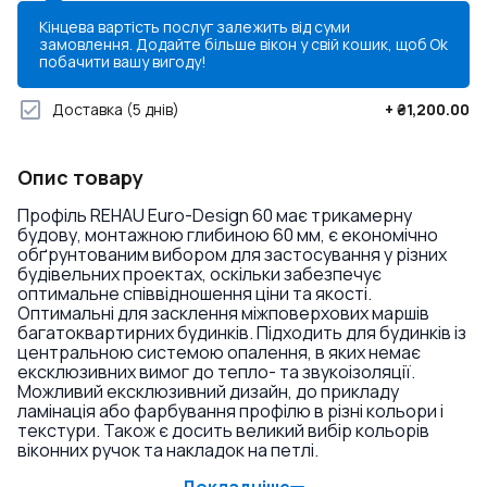
Кінцева вартість послуг залежить від суми
замовлення. Додайте більше вікон у свій кошик, щоб
Ok
побачити вашу вигоду!
Доставка
(5 днів)
+
₴1,200.00
Опис товару
Профіль REHAU Euro-Design 60 має трикамерну
будову, монтажною глибиною 60 мм, є економічно
обґрунтованим вибором для застосування у різних
будівельних проектах, оскільки забезпечує
оптимальне співвідношення ціни та якості.
Оптимальні для засклення міжповерхових маршів
багатоквартирних будинків. Підходить для будинків із
центральною системою опалення, в яких немає
ексклюзивних вимог до тепло- та звукоізоляції.
Можливий ексклюзивний дизайн, до прикладу
ламінація або фарбування профілю в різні кольори і
текстури. Також є досить великий вибір кольорів
віконних ручок та накладок на петлі.