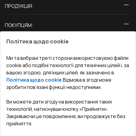
ПРОДУКЦІЯ:
Вікна
ПОКУПЦЯМ:
Двері
Про нас
Балкони
Політика щодо cookie
СЕРВІС ТА ОБЛУГОВУВАННЯ:
Акції
Тераси
Доставка і Оплата
Блог
Ми та вибрані треті сторони використовуємо файли
КОНТАКТИ
cookie або подібні технології для технічних цілей і, за
Гарантія та Сервіс
Адреса гіпермаркета
вашою згодою, для інших цілей, як зазначено в
Офіс
:
Україна, м. Вінниця, вул. Келецька 60 кв. 61
Повернення товару
Як правильно заміряти вікна
Політика щодо cookie
.
Відмова в згоді може
Договір публічної оферти
undefined(undefined)
зробити пов’язані функції недоступними.
Співпраця з нами
i.mgr3@korsa.ua
Ви можете дати згоду на використання таких
технологій, натиснувши кнопку «Прийняти».
Закриваючи це повідомлення, ви продовжуєте без
прийняття.