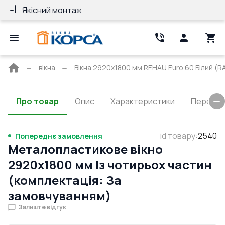
Якісний монтаж
Гарантія 10 ро
Головна
вікна
Вікна 2920x1800 мм REHAU Euro 60 Білий (RA
сторінка
Про товар
Опис
Характеристики
Перерізи
id товару
:
2540
Попереднє замовлення
Металопластикове вікно
2920x1800 мм Із чотирьох частин
(комплектація: За
замовчуванням)
Залиште відгук