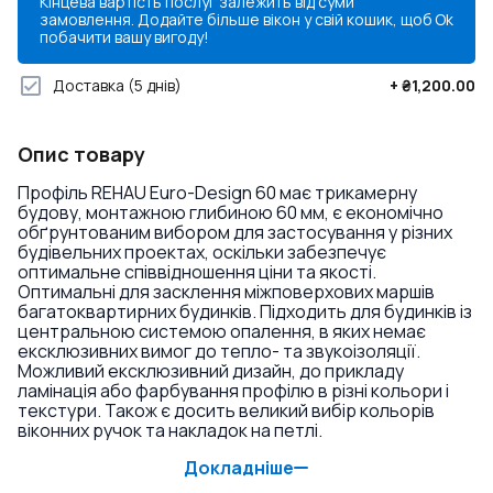
Кінцева вартість послуг залежить від суми
замовлення. Додайте більше вікон у свій кошик, щоб
Ok
побачити вашу вигоду!
Доставка
(5 днів)
+
₴1,200.00
Опис товару
Профіль REHAU Euro-Design 60 має трикамерну
будову, монтажною глибиною 60 мм, є економічно
обґрунтованим вибором для застосування у різних
будівельних проектах, оскільки забезпечує
оптимальне співвідношення ціни та якості.
Оптимальні для засклення міжповерхових маршів
багатоквартирних будинків. Підходить для будинків із
центральною системою опалення, в яких немає
ексклюзивних вимог до тепло- та звукоізоляції.
Можливий ексклюзивний дизайн, до прикладу
ламінація або фарбування профілю в різні кольори і
текстури. Також є досить великий вибір кольорів
віконних ручок та накладок на петлі.
Докладніше