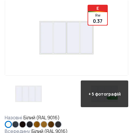
E
Rw
0.37
+
5
фотографій
Назовні
:
Білий (RAL 9016)
Всередину
:
Білий (RAL 9016)