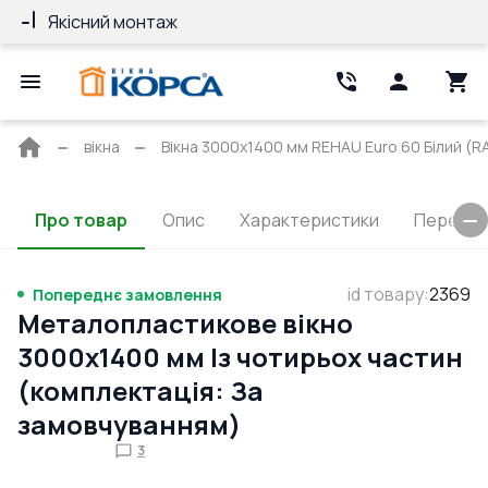
Якісний монтаж
Гарантія 10 ро
Головна
вікна
Вікна 3000x1400 мм REHAU Euro 60 Білий (RA
сторінка
Про товар
Опис
Характеристики
Перерізи
id товару
:
2369
Попереднє замовлення
Металопластикове вікно
3000x1400 мм Із чотирьох частин
(комплектація: За
замовчуванням)
3