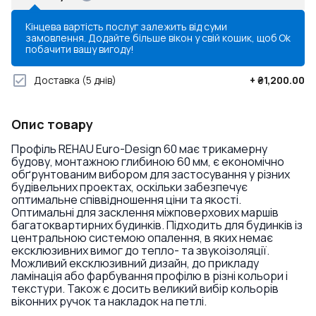
Кінцева вартість послуг залежить від суми
замовлення. Додайте більше вікон у свій кошик, щоб
Ok
побачити вашу вигоду!
Доставка
(5 днів)
+
₴1,200.00
Опис товару
Профіль REHAU Euro-Design 60 має трикамерну
будову, монтажною глибиною 60 мм, є економічно
обґрунтованим вибором для застосування у різних
будівельних проектах, оскільки забезпечує
оптимальне співвідношення ціни та якості.
Оптимальні для засклення міжповерхових маршів
багатоквартирних будинків. Підходить для будинків із
центральною системою опалення, в яких немає
ексклюзивних вимог до тепло- та звукоізоляції.
Можливий ексклюзивний дизайн, до прикладу
ламінація або фарбування профілю в різні кольори і
текстури. Також є досить великий вибір кольорів
віконних ручок та накладок на петлі.