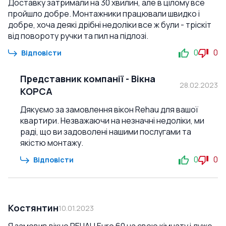
Доставку затримали на 30 хвилин, але в цілому все
пройшло добре. Монтажники працювали швидко і
добре, хоча деякі дрібні недоліки все ж були - тріскіт
від повороту ручки та пил на підлозі.
0
0
Відповісти
Представник компанії
-
Вікна
28.02.2023
КОРСА
Дякуємо за замовлення вікон Rehau для вашої
квартири. Незважаючи на незначні недоліки, ми
раді, що ви задоволені нашими послугами та
якістю монтажу.
0
0
Відповісти
Костянтин
10.01.2023