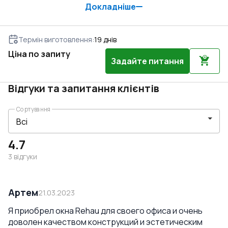
Докладніше
Термін виготовлення
:
19
днів
Ціна по запиту
Задайте питання
Відгуки та запитання клієнтів
Сортування
4.7
3
відгуки
Артем
21.03.2023
Я приобрел окна Rehau для своего офиса и очень
доволен качеством конструкций и эстетическим