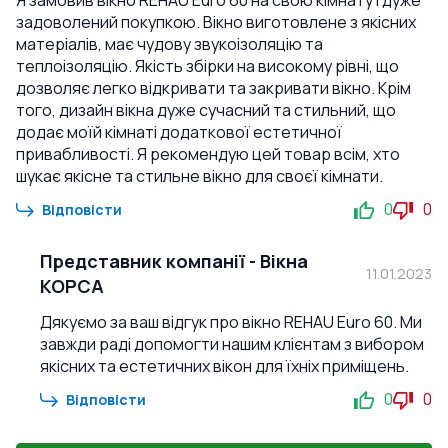
Я замовив вікно REHAU Euro 60 на свою кімнату і дуже
задоволений покупкою. Вікно виготовлене з якісних
матеріалів, має чудову звукоізоляцію та
теплоізоляцію. Якість збірки на високому рівні, що
дозволяє легко відкривати та закривати вікно. Крім
того, дизайн вікна дуже сучасний та стильний, що
додає моїй кімнаті додаткової естетичної
привабливості. Я рекомендую цей товар всім, хто
шукає якісне та стильне вікно для своєї кімнати.
0
0
Відповісти
Представник компанії
-
Вікна
11.01.2023
КОРСА
Дякуємо за ваш відгук про вікно REHAU Euro 60. Ми
завжди раді допомогти нашим клієнтам з вибором
якісних та естетичних вікон для їхніх приміщень.
0
0
Відповісти