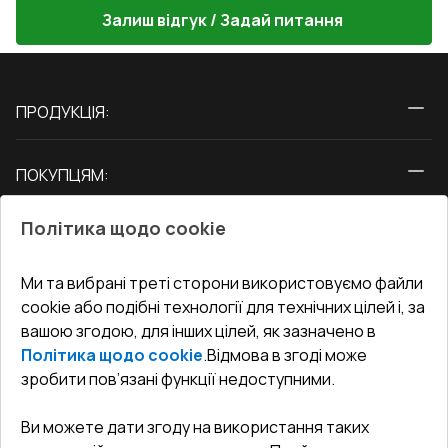
Залиш відгук / Задай питання
ПРОДУКЦІЯ:
Вікна
ПОКУПЦЯМ:
Двері
Про нас
Балкони
Політика щодо cookie
СЕРВІС ТА ОБЛУГОВУВАННЯ:
Акції
Тераси
Доставка і Оплата
Блог
Ми та вибрані треті сторони використовуємо файли
КОНТАКТИ
cookie або подібні технології для технічних цілей і, за
Гарантія та Сервіс
Адреса гіпермаркета
вашою згодою, для інших цілей, як зазначено в
Офіс
:
Україна, м. Вінниця, вул. Келецька 60 кв. 61
Повернення товару
Як правильно заміряти вікна
Політика щодо cookie
.
Відмова в згоді може
Договір публічної оферти
undefined(undefined)
зробити пов’язані функції недоступними.
Співпраця з нами
i.mgr3@korsa.ua
Ви можете дати згоду на використання таких