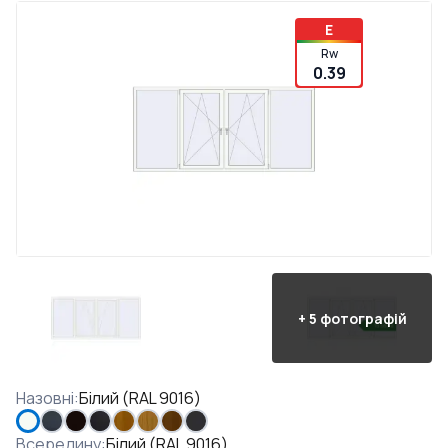
E
Rw
0.39
+
5
фотографій
Назовні
:
Білий (RAL 9016)
Всередину
:
Білий (RAL 9016)