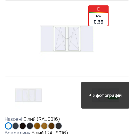
E
Rw
0.39
+
5
фотографій
Назовні
:
Білий (RAL 9016)
Всередину
:
Білий (RAL 9016)