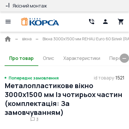
Якісний монтаж
Гарантія 10 ро
Головна
вікна
Вікна 3000x1500 мм REHAU Euro 60 Білий (RA
сторінка
Про товар
Опис
Характеристики
Перерізи
id товару
:
1521
Попереднє замовлення
Металопластикове вікно
3000x1500 мм Із чотирьох частин
(комплектація: За
замовчуванням)
3