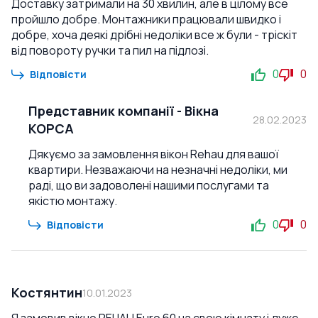
Доставку затримали на 30 хвилин, але в цілому все
пройшло добре. Монтажники працювали швидко і
добре, хоча деякі дрібні недоліки все ж були - тріскіт
від повороту ручки та пил на підлозі.
0
0
Відповісти
Представник компанії
-
Вікна
28.02.2023
КОРСА
Дякуємо за замовлення вікон Rehau для вашої
квартири. Незважаючи на незначні недоліки, ми
раді, що ви задоволені нашими послугами та
якістю монтажу.
0
0
Відповісти
Костянтин
10.01.2023