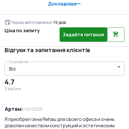
Докладніше
Термін виготовлення
:
19
днів
Ціна по запиту
Задайте питання
Відгуки та запитання клієнтів
Сортування
4.7
3
відгуки
Артем
21.03.2023
Я приобрел окна Rehau для своего офиса и очень
доволен качеством конструкций и эстетическим