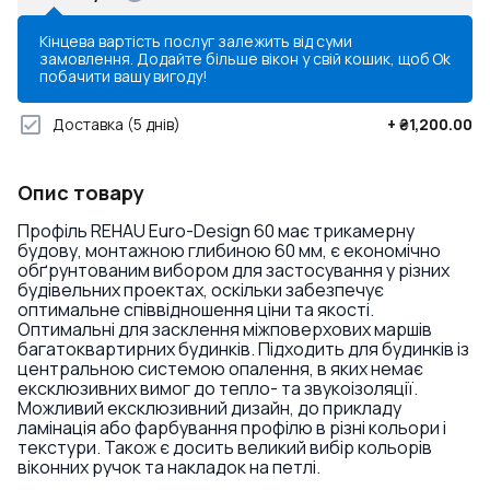
Кінцева вартість послуг залежить від суми
замовлення. Додайте більше вікон у свій кошик, щоб
Ok
побачити вашу вигоду!
Доставка
(5 днів)
+
₴1,200.00
Опис товару
Профіль REHAU Euro-Design 60 має трикамерну
будову, монтажною глибиною 60 мм, є економічно
обґрунтованим вибором для застосування у різних
будівельних проектах, оскільки забезпечує
оптимальне співвідношення ціни та якості.
Оптимальні для засклення міжповерхових маршів
багатоквартирних будинків. Підходить для будинків із
центральною системою опалення, в яких немає
ексклюзивних вимог до тепло- та звукоізоляції.
Можливий ексклюзивний дизайн, до прикладу
ламінація або фарбування профілю в різні кольори і
текстури. Також є досить великий вибір кольорів
віконних ручок та накладок на петлі.