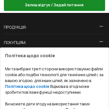
Залиш відгук / Задай питання
ПРОДУКЦІЯ:
Вікна
ПОКУПЦЯМ:
Двері
Про нас
Балкони
Політика щодо cookie
СЕРВІС ТА ОБЛУГОВУВАННЯ:
Акції
Тераси
Доставка і Оплата
Блог
Ми та вибрані треті сторони використовуємо файли
КОНТАКТИ
cookie або подібні технології для технічних цілей і, за
Гарантія та Сервіс
Адреса гіпермаркета
вашою згодою, для інших цілей, як зазначено в
Офіс
:
Україна, м. Вінниця, вул. Келецька 60 кв. 61
Повернення товару
Як правильно заміряти вікна
Політика щодо cookie
.
Відмова в згоді може
Договір публічної оферти
undefined(undefined)
зробити пов’язані функції недоступними.
Співпраця з нами
i.mgr3@korsa.ua
Ви можете дати згоду на використання таких