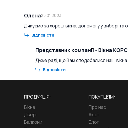
Олена
25.01.2023
Дякуємо за хороші вікна, допомогу у виборі та 
Відповісти
Представник компанії
-
Вікна КОР
Дуже раді, що Вам сподобалися наші вікна і
Відповісти
ПРОДУКЦІЯ:
ПОКУПЦЯМ:
Вікна
Про нас
Двері
Акції
Балкони
Блог