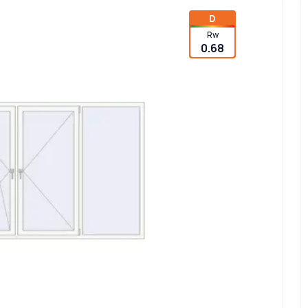
D
Rw
0.68