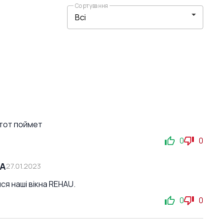
Сортування
 тот поймет
0
0
СА
27.01.2023
ся наші вікна REHAU.
0
0