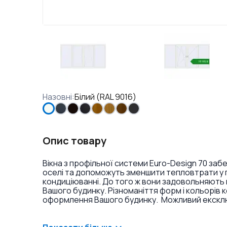
Назовні
:
Білий (RAL 9016)
Опис товару
Вікна з профільної системи Euro-Design 70 заб
оселі та допоможуть зменшити тепловтрати у п
кондиціюванні. До того ж вони задовольняють 
Вашого будинку. Різноманіття форм і кольорів 
оформлення Вашого будинку. Можливий ексклюз
фарбування профілю в різні кольори і текстури
накладок на петлі.