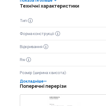
Показати більше
Технічні характеристики
Тип
:
Форма конструкції
:
Відкривання
:
Rw
:
Розмір (ширина x висота)
:
Докладніше
Поперечні перерізи