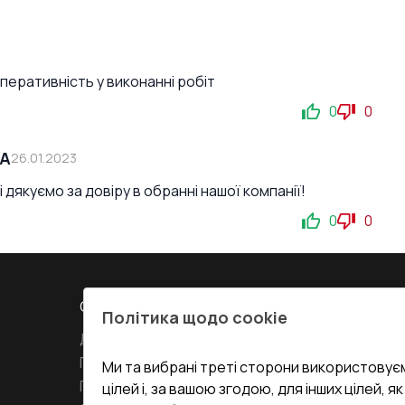
оперативність у виконанні робіт
0
0
СА
26.01.2023
 дякуємо за довіру в обранні нашої компанії!
0
0
СЕРВІС ТА ОБЛУГОВУВАННЯ:
КОНТАКТИ
Політика щодо cookie
Доставка і Оплата
Офіс
:
Украї
61
Гарантія та Сервіс
Ми та вибрані треті сторони використовуєм
Повернення товару
undefined(und
цілей і, за вашою згодою, для інших цілей, я