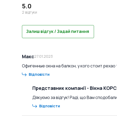
5.0
2
відгуки
Залиш відгук / Задай питання
Макс
27.01.2023
Офигенные окна на балкон, у кого стоит рехао
Відповісти
Представник компанії
-
Вікна КОР
Дякуємо за відгук! Раді, що Вам сподобали
Відповісти