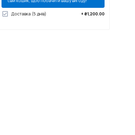
свій кошик, щоб побачити вашу вигоду!
Доставка
(5 днів)
+
₴1,200.00