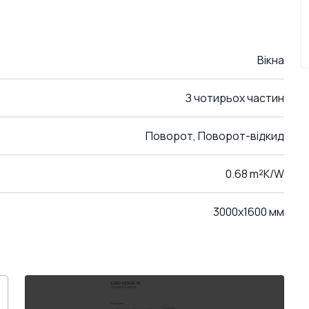
Вікна
З чотирьох частин
Поворот, Поворот-відкид
0.68 m²K/W
3000x1600 мм