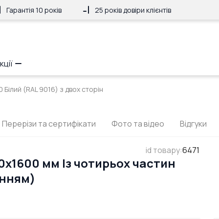
Гарантія 10 років
25 років довіри клієнтів
кції
 Білий (RAL 9016) з двох сторін
Перерізи та сертифікати
Фото та відео
Відгуки
id товару
:
6471
x1600 мм Із чотирьох частин
анням)