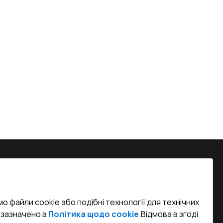
на, м. Вінниця, вул. Келецька 60 кв.
о файли cookie або подібні технології для технічних
efined)
к зазначено в
Політика щодо cookie
.
Відмова в згоді