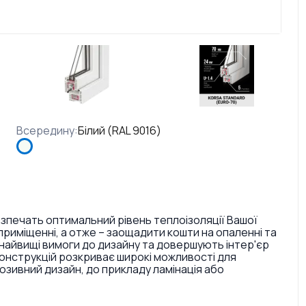
Всередину
:
Білий (RAL 9016)
езпечать оптимальний рівень теплоізоляції Вашої
риміщенні, а отже – заощадити кошти на опаленні та
найвищі вимоги до дизайну та довершують інтер'єр
конструкцій розкриває широкі можливості для
ивний дизайн, до прикладу ламінація або
. Також є досить великий вибір кольорів ручок та