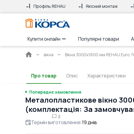
Профіль REHAU
Якісний монтаж
Купити онлайн
Популярні товари
А
Головна
вікна
Вікна 3000x1600 мм REHAU Euro 70
сторінка
Про товар
Опис
Характеристики
Попереднє замовлення
Металопластикове вікно 3000
(комплектація: За замовчув
2
Термін виготовлення
:
19
днів