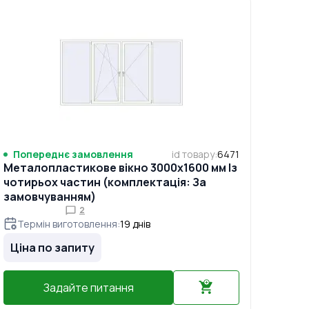
Попереднє замовлення
id товару
:
6471
Металопластикове вікно 3000x1600 мм Із
чотирьох частин (комплектація: За
замовчуванням)
2
Термін виготовлення
:
19
днів
Ціна по запиту
Задайте питання