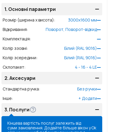
1.
Основні параметри
Розмір (ширина x висота)
:
3000
x
1600
мм
Відкривання
:
Поворот, Поворот-відкид
Комплектація
:
Колір ззовні
:
Білий (RAL 9016)
Колір зсередини
:
Білий (RAL 9016)
Склопакет
:
4 - 16 - 4 LE
2.
Аксесуари
Стандартна ручка
:
Без ручки
Інше
:
+
Додати
3.
Послуги
Кінцева вартість послуг залежить від
суми замовлення. Додайте більше вікон у
Ok