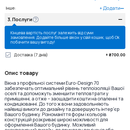
+
Додати
Інше
:
3.
Послуги
Кінцева вартість послуг залежить від суми
замовлення. Додайте більше вікон у свій кошик, щоб
Ok
побачити вашу вигоду!
Доставка
(7 днів)
+
₴700.00
Опис товару
Вікна з профільної системи Euro-Design 70
забезпечать оптимальний рівень теплоізоляції Вашої
оселі та допоможуть зменшити тепловтрати у
приміщенні, а отже – заощадити кошти на опаленні та
кондиціюванні. До того ж вони задовольняють
найвищі вимоги до дизайну та довершують інтер'єр
Вашого будинку. Різноманіття форм і кольорів
конструкцій розкриває широкі можливості для
оформлення Вашого будинку. Можливий