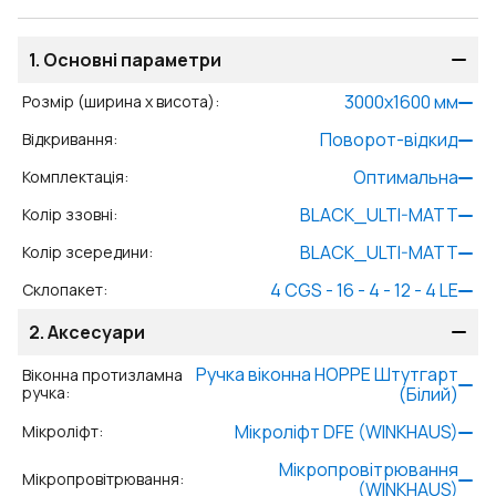
1.
Основні параметри
3000
x
1600
мм
Розмір (ширина x висота)
:
Поворот-відкид
Відкривання
:
Оптимальна
Комплектація
:
BLACK_ULTI-MATT
Колір ззовні
:
BLACK_ULTI-MATT
Колір зсередини
:
4 CGS - 16 - 4 - 12 - 4 LE
Склопакет
:
2.
Аксесуари
Ручка віконна HOPPE Штутгарт
Віконна протизламна
ручка
:
(Білий)
Мікроліфт DFE (WINKHAUS)
Мікроліфт
:
Мікропровітрювання
Мікропровітрювання
:
(WINKHAUS)