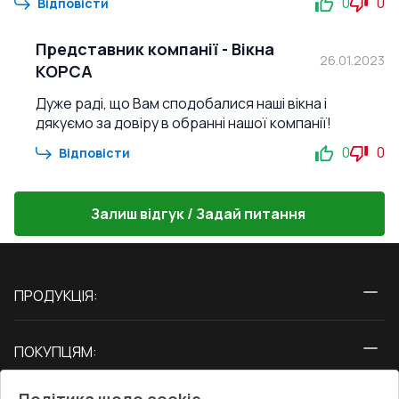
0
0
Відповісти
Представник компанії
-
Вікна
26.01.2023
КОРСА
Дуже раді, що Вам сподобалися наші вікна і
дякуємо за довіру в обранні нашої компанії!
0
0
Відповісти
Залиш відгук / Задай питання
ПРОДУКЦІЯ:
Вікна
ПОКУПЦЯМ:
Двері
Про нас
Балкони