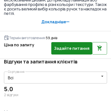
ексклюзивний дизайн, до прикладу ламінація або
фарбування профілю в різні кольори і текстури. Також
є досить великий вибір кольорів ручок та накладок на
петлі.
Докладніше
Термін виготовлення
:
59
днів
Ціна по запиту
Задайте питання
Відгуки та запитання клієнтів
Сортування
5.0
2
відгуки