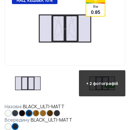
НАЦ. КЕШБЕК 10%
Rw
0.85
+
2
фотографій
Назовні
:
BLACK_ULTI-MATT
Всередину
:
BLACK_ULTI-MATT