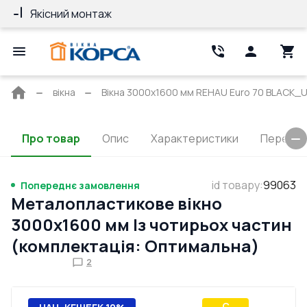
Якісний монтаж
Гарантія 10 ро
Головна
вікна
Вікна 3000x1600 мм REHAU Euro 70 BLACK_U
сторінка
Про товар
Опис
Характеристики
Перерізи
id товару
:
99063
Попереднє замовлення
Металопластикове вікно
3000x1600 мм Із чотирьох частин
(комплектація: Оптимальна)
2
C