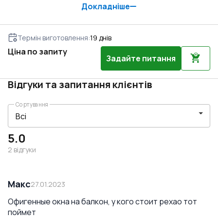
Докладніше
Термін виготовлення
:
19
днів
Ціна по запиту
Задайте питання
Відгуки та запитання клієнтів
Сортування
5.0
2
відгуки
Макс
27.01.2023
Офигенные окна на балкон, у кого стоит рехао тот
поймет