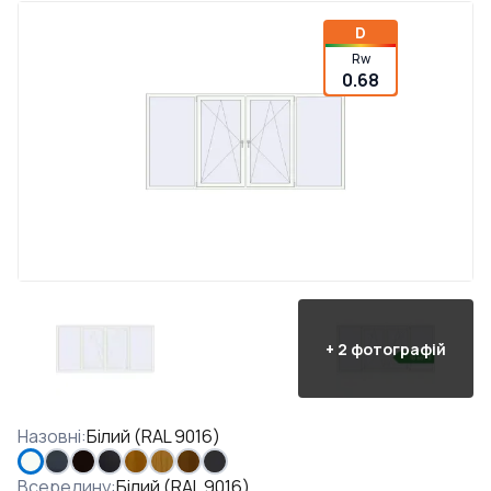
D
Rw
0.68
+
2
фотографій
Назовні
:
Білий (RAL 9016)
Всередину
:
Білий (RAL 9016)