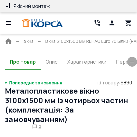
Якісний монтаж
Гарантія 10 ро
Головна
вікна
Вікна 3100x1500 мм REHAU Euro 70 Білий (RAL
сторінка
Про товар
Опис
Характеристики
Перерізи
id товару
:
9890
Попереднє замовлення
Металопластикове вікно
3100x1500 мм Із чотирьох частин
(комплектація: За
замовчуванням)
2