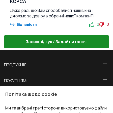
КОРСА
Дуже раді, що Вам сподобалися наші вікна і
дякуємо за довіру в обранні нашої компанії!
0
0
Відповісти
Залиш відгук / Задай питання
ПРОДУКЦІЯ:
Вікна
ПОКУПЦЯМ:
Двері
Про нас
Балкони
Політика щодо cookie
СЕРВІС ТА ОБЛУГОВУВАННЯ:
Акції
Тераси
Доставка і Оплата
Блог
Ми та вибрані треті сторони використовуємо файли
КОНТАКТИ