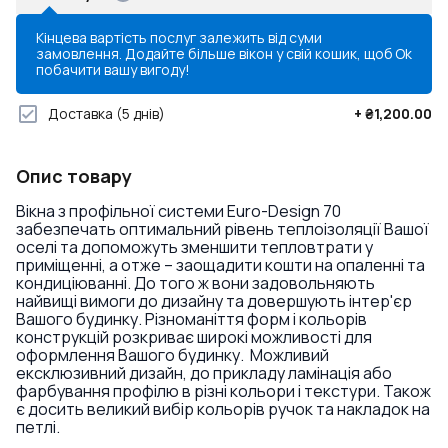
Кінцева вартість послуг залежить від суми
замовлення. Додайте більше вікон у свій кошик, щоб
Ok
побачити вашу вигоду!
Доставка
(5 днів)
+
₴1,200.00
Опис товару
Вікна з профільної системи Euro-Design 70
забезпечать оптимальний рівень теплоізоляції Вашої
оселі та допоможуть зменшити тепловтрати у
приміщенні, а отже – заощадити кошти на опаленні та
кондиціюванні. До того ж вони задовольняють
найвищі вимоги до дизайну та довершують інтер'єр
Вашого будинку. Різноманіття форм і кольорів
конструкцій розкриває широкі можливості для
оформлення Вашого будинку. Можливий
ексклюзивний дизайн, до прикладу ламінація або
фарбування профілю в різні кольори і текстури. Також
є досить великий вибір кольорів ручок та накладок на
петлі.