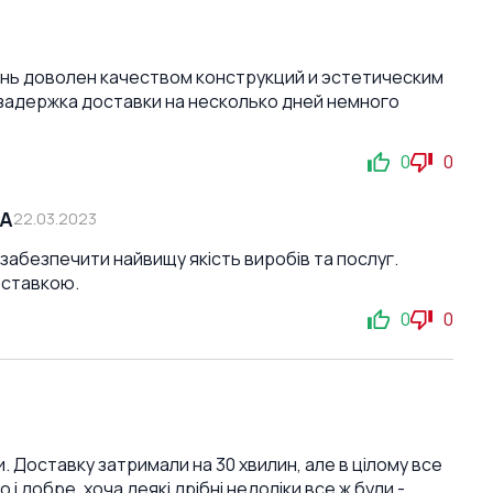
ень доволен качеством конструкций и эстетическим
задержка доставки на несколько дней немного
0
0
СА
22.03.2023
забезпечити найвищу якість виробів та послуг.
оставкою.
0
0
 Доставку затримали на 30 хвилин, але в цілому все
добре, хоча деякі дрібні недоліки все ж були -