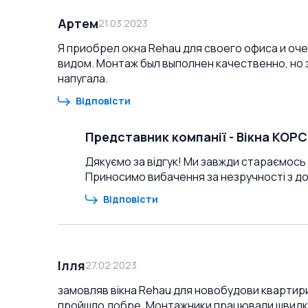
Артем
21.03.2023
Я приобрел окна Rehau для своего офиса и оч
видом. Монтаж был выполнен качественно, но 
напугала.
Відповісти
Представник компанії
-
Вікна КОР
Дякуємо за відгук! Ми завжди стараємось 
Приносимо вибачення за незручності з д
Відповісти
Ілля
27.02.2023
замовляв вікна Rehau для новобудови квартири.
пройшло добре. Монтажники працювали швидко і 