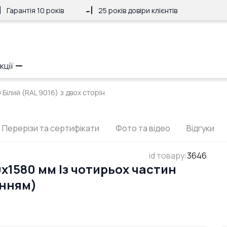
Гарантія 10 років
25 років довіри клієнтів
кції
Білий (RAL 9016) з двох сторін
Перерізи та сертифікати
Фото та відео
Відгуки
id товару
:
3646
x1580 мм Із чотирьох частин
анням)