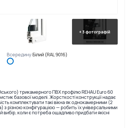
+
3
фотографій
Всередину
:
Білий (RAL 9016)
ейського) трикамерного ПВХ профілю REHAU Euro 60
ристик базової моделі. Жорсткості конструкції надає
сть комплектувати такі вікна як однокамерними (2
а) з різною конфігурацією — робить їх універсальними
й вибір, коли є потреба ощадливо придбати якісні
лозбереження. Найчастіше цю систему наші замовники
ь (балконів, веранд, терас), а також для