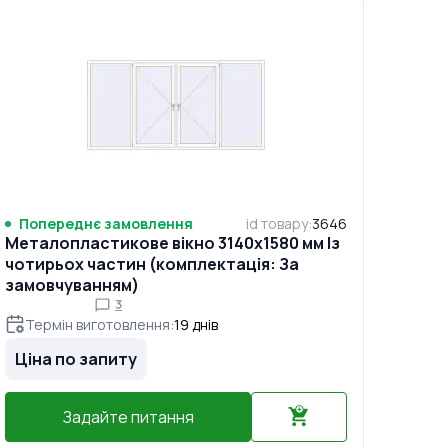
Попереднє замовлення
id товару
:
3646
Металопластикове вікно 3140x1580 мм Із
чотирьох частин (комплектація: За
замовчуванням)
3
Термін виготовлення
:
19
днів
Ціна по запиту
Задайте питання