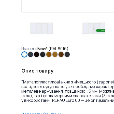
Назовні
:
Білий (RAL 9016)
Опис товару
"Металопластикові вікна з німецького (європ
володіють сукупністю усіх необхідних характе
металеве армування, товщиною 1,5 мм. Можливі
скла), так і двокамерними склопакетами (3 скл
у використанні. REHAU Euro 60 — це оптимальни
віконні конструкції без надвисоких вимог теп
обирають при склінні неопалювальних приміщен