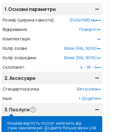
1.
Основні параметри
Розмір (ширина x висота)
:
3140
x
1580
мм
Відкривання
:
Поворот
Комплектація
:
Колір ззовні
:
Білий (RAL 9016)
Колір зсередини
:
Білий (RAL 9016)
Склопакет
:
4 - 16 - 4
2.
Аксесуари
Стандартна ручка
:
Без ручки
Інше
:
+
Додати
3.
Послуги
Кінцева вартість послуг залежить від
суми замовлення. Додайте більше вікон у
Ok