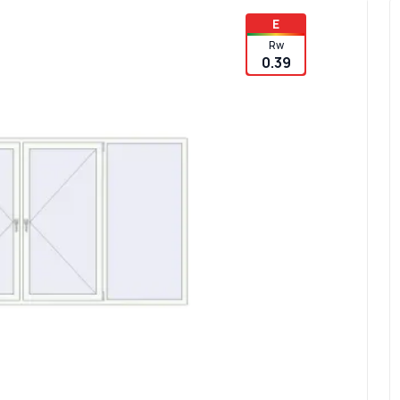
E
Rw
0.39