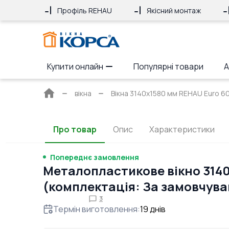
Профіль REHAU
Якісний монтаж
Купити онлайн
Популярні товари
А
Головна
вікна
Вікна 3140x1580 мм REHAU Euro 60 
сторінка
Про товар
Опис
Характеристики
Попереднє замовлення
Металопластикове вікно 3140
(комплектація: За замовчув
3
Термін виготовлення
:
19
днів