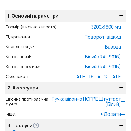
1.
Основні параметри
3200
x
1600
мм
Розмір (ширина x висота)
:
Поворот-відкид
Відкривання
:
Базова
Комплектація
:
Білий (RAL 9016)
Колір ззовні
:
Білий (RAL 9016)
Колір зсередини
:
4 LE - 16 - 4 - 12 - 4 LE
Склопакет
:
2.
Аксесуари
Ручка віконна HOPPE Штутгарт
Віконна протизламна
ручка
:
(Білий)
+
Додати
Інше
:
3.
Послуги