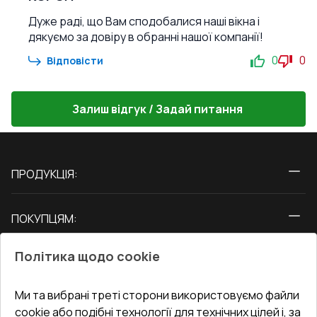
Дуже раді, що Вам сподобалися наші вікна і
дякуємо за довіру в обранні нашої компанії!
0
0
Відповісти
Залиш відгук / Задай питання
ПРОДУКЦІЯ:
Вікна
ПОКУПЦЯМ:
Двері
Про нас
Балкони
Політика щодо cookie
СЕРВІС ТА ОБЛУГОВУВАННЯ:
Акції
Тераси
Доставка і Оплата
Блог
Ми та вибрані треті сторони використовуємо файли
КОНТАКТИ
cookie або подібні технології для технічних цілей і, за
Гарантія та Сервіс
Адреса гіпермаркета