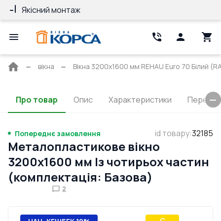
Якісний монтаж
Гарантія 10 ро
Головна
вікна
Вікна 3200x1600 мм REHAU Euro 70 Білий (RA
сторінка
Про товар
Опис
Характеристики
Перерізи
id товару
:
32185
Попереднє замовлення
Металопластикове вікно
3200x1600 мм Із чотирьох частин
(комплектація: Базова)
2
C