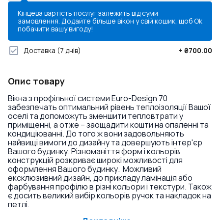
Кінцева вартість послуг залежить від суми
замовлення. Додайте більше вікон у свій кошик, щоб
Ok
побачити вашу вигоду!
Доставка
(7 днів)
+
₴700.00
Опис товару
Вікна з профільної системи Euro-Design 70
забезпечать оптимальний рівень теплоізоляції Вашої
оселі та допоможуть зменшити тепловтрати у
приміщенні, а отже – заощадити кошти на опаленні та
кондиціюванні. До того ж вони задовольняють
найвищі вимоги до дизайну та довершують інтер'єр
Вашого будинку. Різноманіття форм і кольорів
конструкцій розкриває широкі можливості для
оформлення Вашого будинку. Можливий
ексклюзивний дизайн, до прикладу ламінація або
фарбування профілю в різні кольори і текстури. Також
є досить великий вибір кольорів ручок та накладок на
петлі.