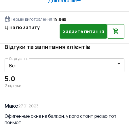
Докладніше
Термін виготовлення
:
19
днів
Ціна по запиту
Задайте питання
Відгуки та запитання клієнтів
Сортування
5.0
2
відгуки
Макс
27.01.2023
Офигенные окна на балкон, у кого стоит рехао тот
поймет