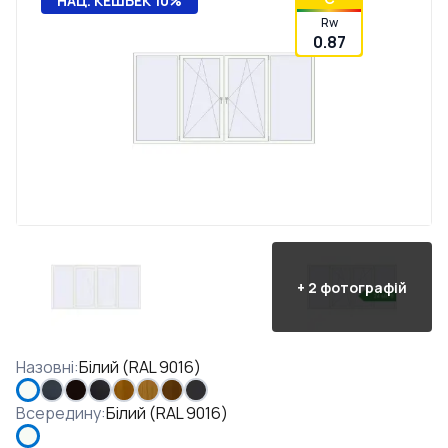
НАЦ. КЕШБЕК 10%
Rw
0.87
+
2
фотографій
Назовні
:
Білий (RAL 9016)
Всередину
:
Білий (RAL 9016)