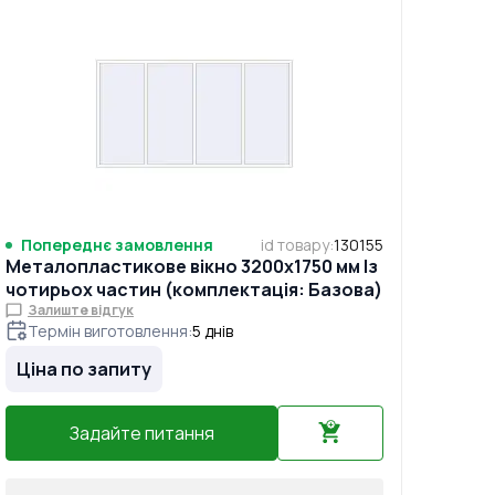
Попереднє замовлення
id товару
:
130155
Металопластикове вікно 3200x1750 мм Із
чотирьох частин (комплектація: Базова)
Залиште відгук
Термін виготовлення
:
5
днів
Ціна по запиту
Задайте питання