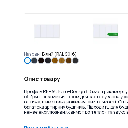
Назовні
:
Білий (RAL 9016)
Опис товару
Профіль REHAU Euro-Design 60 має трикамерну
обґрунтованим вибором для застосування у різ
оптимальне співвідношення ціни та якості. Оп
багатоквартирних будинків. Підходить для буд
немає ексклюзивних вимог до тепло- та звукоі
ламінація або фарбування профілю в різні кольо
віконних ручок та накладок на петлі.
Показати більше