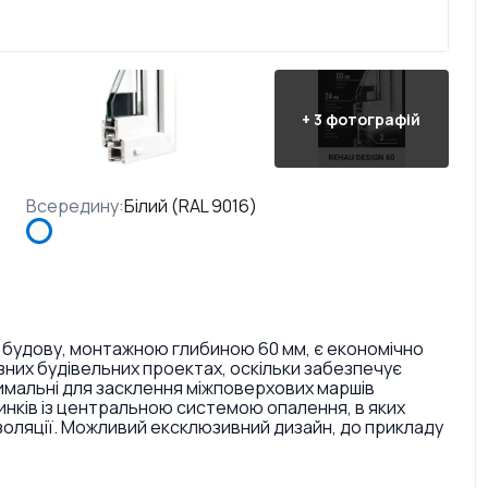
+
3
фотографій
Всередину
:
Білий (RAL 9016)
 будову, монтажною глибиною 60 мм, є економічно
них будівельних проектах, оскільки забезпечує
тимальні для засклення міжповерхових маршів
инків із центральною системою опалення, в яких
золяції. Можливий ексклюзивний дизайн, до прикладу
ри і текстури. Також є досить великий вибір кольорів