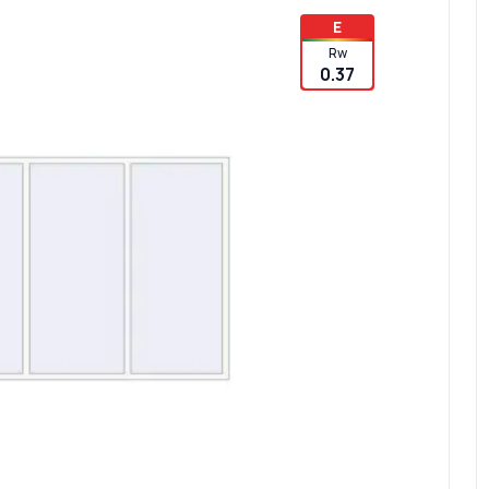
E
Rw
0.37