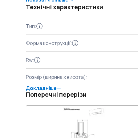
Технічні характеристики
Тип
:
Форма конструкції
:
Rw
:
Розмір (ширина x висота)
:
Докладніше
Поперечні перерізи