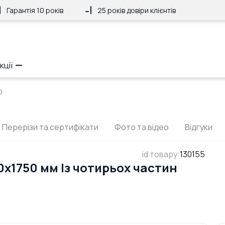
Гарантія 10 років
25 років довіри клієнтів
кції
0
Перерізи та сертифікати
Фото та відео
Відгуки
id товару
:
130155
x1750 мм Із чотирьох частин