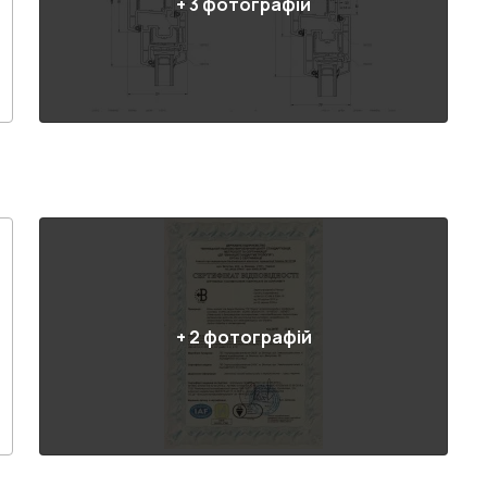
+
3
фотографій
+
2
фотографій