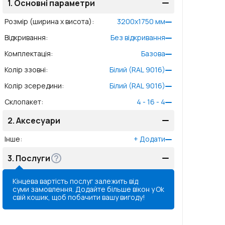
1.
Основні параметри
Розмір (ширина x висота)
:
3200
x
1750
мм
Відкривання
:
Без відкривання
Комплектація
:
Базова
Колір ззовні
:
Білий (RAL 9016)
Колір зсередини
:
Білий (RAL 9016)
Склопакет
:
4 - 16 - 4
2.
Аксесуари
Інше
:
+
Додати
3.
Послуги
Кінцева вартість послуг залежить від
суми замовлення. Додайте більше вікон у
Ok
свій кошик, щоб побачити вашу вигоду!