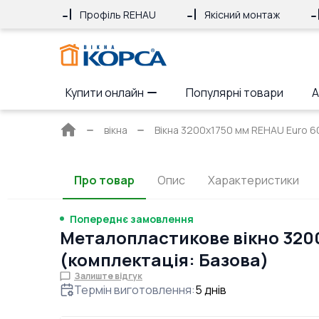
Профіль REHAU
Якісний монтаж
Купити онлайн
Популярні товари
А
Головна
вікна
Вікна 3200x1750 мм REHAU Euro 6
сторінка
Про товар
Опис
Характеристики
Попереднє замовлення
Металопластикове вікно 3200
(комплектація: Базова)
Залиште відгук
Термін виготовлення
:
5
днів