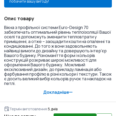
побачити вашу вигоду!
Опис товару
Вікна з профільної системи Euro-Design 70
забезпечать оптимальний рівень теплоізоляції Вашої
оселі та допоможуть зменшити тепловтрати у
приміщенні, а отже – заощадити кошти на опаленні та
кондиціюванні. До того ж вони задовольняють
найвищі вимоги до дизайну та довершують інтер'єр
Вашого будинку. Різноманіття форм і кольорів
конструкцій розкриває широкі можливості для
оформлення Вашого будинку. Можливий
ексклюзивний дизайн, до прикладу ламінація або
фарбування профілю в різні кольори і текстури. Також
є досить великий вибір кольорів ручок та накладок на
петлі.
Докладніше
Термін виготовлення
:
5
днів