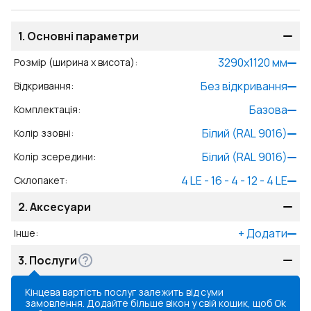
1.
Основні параметри
3290
x
1120
мм
Розмір (ширина x висота)
:
Без відкривання
Відкривання
:
Базова
Комплектація
:
Білий (RAL 9016)
Колір ззовні
:
Білий (RAL 9016)
Колір зсередини
:
4 LE - 16 - 4 - 12 - 4 LE
Склопакет
:
2.
Аксесуари
+
Додати
Інше
:
3.
Послуги
Кінцева вартість послуг залежить від суми
замовлення. Додайте більше вікон у свій кошик, щоб
Ok