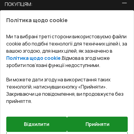
ПОКУПЦЯМ:
Двері
Про нас
Балкони
Політика щодо cookie
СЕРВІС ТА ОБЛУГОВУВАННЯ:
Акції
Тераси
Доставка і Оплата
Блог
Ми та вибрані треті сторони використовуємо файли
КОНТАКТИ
cookie або подібні технології для технічних цілей і, за
Гарантія та Сервіс
Адреса гіпермаркета
вашою згодою, для інших цілей, як зазначено в
Офіс
:
Україна, м. Вінниця, вул. Келецька 60 кв. 61
Повернення товару
Як правильно заміряти вікна
Політика щодо cookie
.
Відмова в згоді може
Договір публічної оферти
undefined(undefined)
зробити пов’язані функції недоступними.
Співпраця з нами
i.mgr3@korsa.ua
Ви можете дати згоду на використання таких
технологій, натиснувши кнопку «Прийняти».
Закриваючи це повідомлення, ви продовжуєте без
прийняття.
Відхилити
Прийняти
©
2026
.
Всі права захищені
.
Сайт створено на платформі
Vitrager.com
.