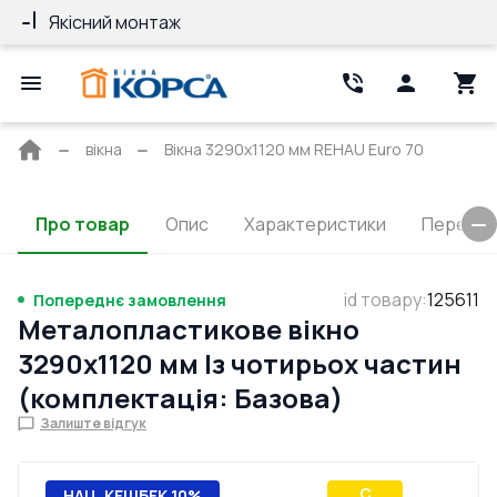
Якісний монтаж
Гарантія 10 ро
Головна
вікна
Вікна 3290x1120 мм REHAU Euro 70
сторінка
Про товар
Опис
Характеристики
Перерізи
id товару
:
125611
Попереднє замовлення
Металопластикове вікно
3290x1120 мм Із чотирьох частин
(комплектація: Базова)
Залиште відгук
C
НАЦ. КЕШБЕК 10%