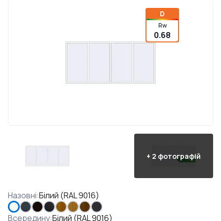
D
Rw
0.68
+
2
фотографій
Назовні
:
Білий (RAL 9016)
Всередину
:
Білий (RAL 9016)