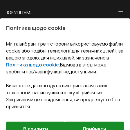
Вікна
ПОКУПЦЯМ:
Двері
Про нас
Балкони
Політика щодо cookie
СЕРВІС ТА ОБЛУГОВУВАННЯ:
Акції
Тераси
Доставка і Оплата
Блог
Ми та вибрані треті сторони використовуємо файли
КОНТАКТИ
cookie або подібні технології для технічних цілей і, за
Гарантія та Сервіс
Адреса гіпермаркета
вашою згодою, для інших цілей, як зазначено в
Офіс
:
Україна, м. Вінниця, вул. Келецька 60 кв. 61
Повернення товару
Як правильно заміряти вікна
Політика щодо cookie
.
Відмова в згоді може
Договір публічної оферти
undefined(undefined)
зробити пов’язані функції недоступними.
Співпраця з нами
i.mgr3@korsa.ua
Ви можете дати згоду на використання таких
технологій, натиснувши кнопку «Прийняти».
Закриваючи це повідомлення, ви продовжуєте без
прийняття.
Відхилити
Прийняти