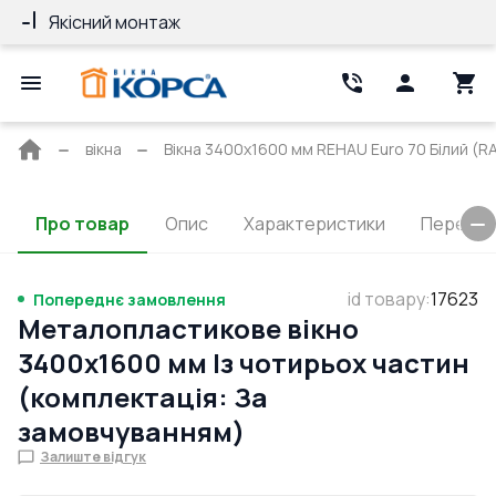
Якісний монтаж
Гарантія 10 ро
Головна
вікна
Вікна 3400x1600 мм REHAU Euro 70 Білий (RA
сторінка
Про товар
Опис
Характеристики
Перерізи
id товару
:
17623
Попереднє замовлення
Металопластикове вікно
3400x1600 мм Із чотирьох частин
(комплектація: За
замовчуванням)
Залиште відгук