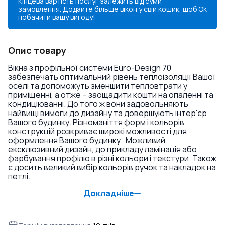
Кінцева вартість послуг залежить від суми
замовлення. Додайте більше вікон у свій кошик, щоб
Ok
побачити вашу вигоду!
Опис товару
Вікна з профільної системи Euro-Design 70
забезпечать оптимальний рівень теплоізоляції Вашої
оселі та допоможуть зменшити тепловтрати у
приміщенні, а отже – заощадити кошти на опаленні та
кондиціюванні. До того ж вони задовольняють
найвищі вимоги до дизайну та довершують інтер'єр
Вашого будинку. Різноманіття форм і кольорів
конструкцій розкриває широкі можливості для
оформлення Вашого будинку. Можливий
ексклюзивний дизайн, до прикладу ламінація або
фарбування профілю в різні кольори і текстури. Також
є досить великий вибір кольорів ручок та накладок на
петлі.
Докладніше