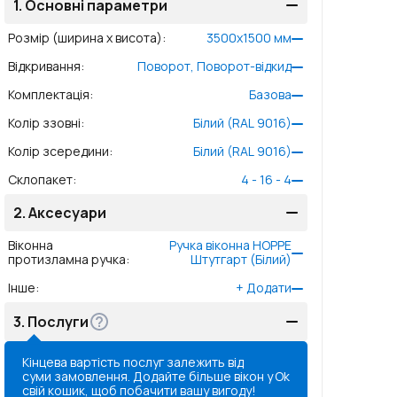
1.
Основні параметри
Розмір (ширина x висота)
:
3500
x
1500
мм
Відкривання
:
Поворот, Поворот-відкид
Комплектація
:
Базова
Колір ззовні
:
Білий (RAL 9016)
Колір зсередини
:
Білий (RAL 9016)
Склопакет
:
4 - 16 - 4
2.
Аксесуари
Віконна
Ручка віконна HOPPE
протизламна ручка
:
Штутгарт (Білий)
Інше
:
+
Додати
3.
Послуги
Кінцева вартість послуг залежить від
суми замовлення. Додайте більше вікон у
Ok
свій кошик, щоб побачити вашу вигоду!