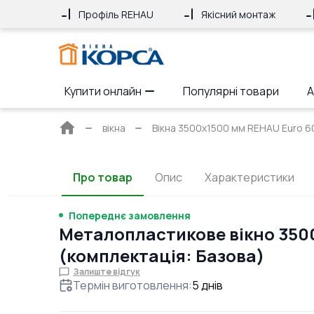
Профіль REHAU
Якісний монтаж
Купити онлайн
Популярні товари
А
Головна
вікна
Вікна 3500x1500 мм REHAU Euro 6
сторінка
Про товар
Опис
Характеристики
Попереднє замовлення
Металопластикове вікно 3500
(комплектація: Базова)
Залиште відгук
Термін виготовлення
:
5
днів