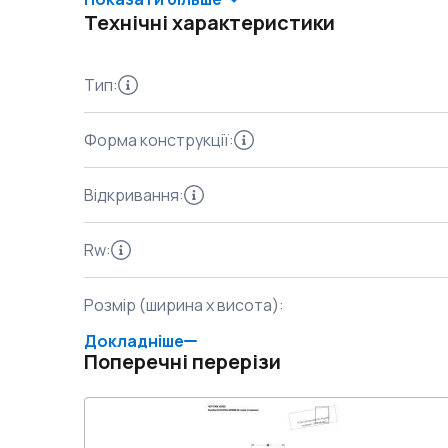
Технічні характеристики
Тип
:
Форма конструкції
:
Відкривання
:
Rw
:
Розмір (ширина x висота)
:
Докладніше
Поперечні перерізи