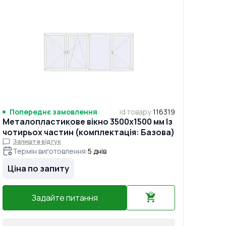
Попереднє замовлення
id товару
:
116319
Металопластикове вікно 3500x1500 мм Із
чотирьох частин (комплектація: Базова)
Залиште відгук
Термін виготовлення
:
5
днів
Ціна по запиту
Задайте питання