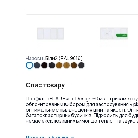
Назовні
:
Білий (RAL 9016)
Опис товару
Профіль REHAU Euro-Design 60 має трикамерну
обґрунтованим вибором для застосування у різ
оптимальне співвідношення ціни та якості. Оп
багатоквартирних будинків. Підходить для буд
немає ексклюзивних вимог до тепло- та звукоі
ламінація або фарбування профілю в різні кольо
віконних ручок та накладок на петлі.
Показати більше