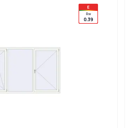
E
Rw
0.39