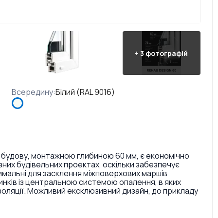
+
3
фотографій
Всередину
:
Білий (RAL 9016)
 будову, монтажною глибиною 60 мм, є економічно
них будівельних проектах, оскільки забезпечує
тимальні для засклення міжповерхових маршів
инків із центральною системою опалення, в яких
золяції. Можливий ексклюзивний дизайн, до прикладу
ри і текстури. Також є досить великий вибір кольорів