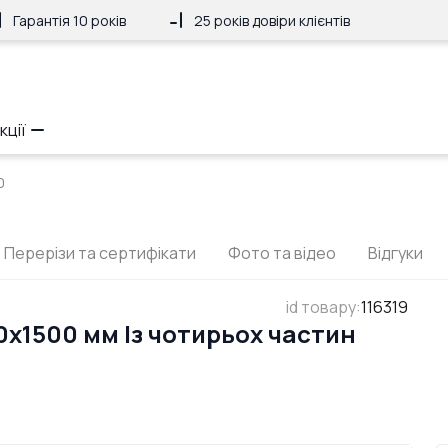
Гарантія 10 років
25 років довіри клієнтів
кції
0
Перерізи та сертифікати
Фото та відео
Відгуки
id товару
:
116319
x1500 мм Із чотирьох частин