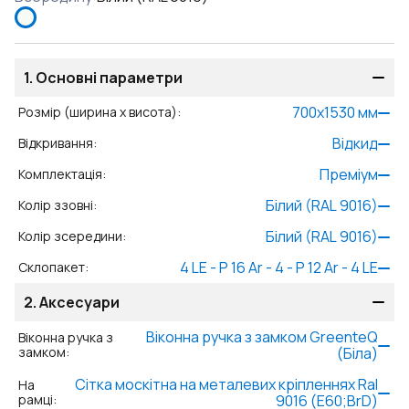
1.
Основні параметри
700
x
1530
мм
Розмір (ширина x висота)
:
Відкид
Відкривання
:
Преміум
Комплектація
:
Білий (RAL 9016)
Колір ззовні
:
Білий (RAL 9016)
Колір зсередини
:
4 LE - P 16 Ar - 4 - P 12 Ar - 4 LE
Склопакет
:
2.
Аксесуари
Віконна ручка з замком GreenteQ
Віконна ручка з
замком
:
(Біла)
Сітка москітна на металевих кріпленнях Ral
На
рамці
:
9016 (Е60;BrD)