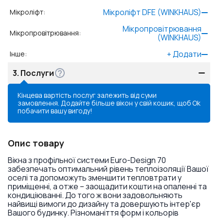
Мікроліфт DFE (WINKHAUS)
Мікроліфт
:
Мікропровітрювання
Мікропровітрювання
:
(WINKHAUS)
+
Додати
Інше
:
3.
Послуги
Кінцева вартість послуг залежить від суми
замовлення. Додайте більше вікон у свій кошик, щоб
Ok
побачити вашу вигоду!
Опис товару
Вікна з профільної системи Euro-Design 70
забезпечать оптимальний рівень теплоізоляції Вашої
оселі та допоможуть зменшити тепловтрати у
приміщенні, а отже – заощадити кошти на опаленні та
кондиціюванні. До того ж вони задовольняють
найвищі вимоги до дизайну та довершують інтер'єр
Вашого будинку. Різноманіття форм і кольорів