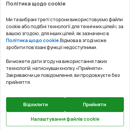
Балкони
Політика щодо cookie
СЕРВІС ТА ОБЛУГОВУВАННЯ:
Акції
Тераси
Доставка і Оплата
Блог
Ми та вибрані треті сторони використовуємо файли
КОНТАКТИ
cookie або подібні технології для технічних цілей і, за
Гарантія та Сервіс
Адреса гіпермаркета
вашою згодою, для інших цілей, як зазначено в
Офіс
:
Україна, м. Вінниця, вул. Келецька 60 кв. 61
Повернення товару
Як правильно заміряти вікна
Політика щодо cookie
.
Відмова в згоді може
Договір публічної оферти
undefined(undefined)
зробити пов’язані функції недоступними.
Співпраця з нами
i.mgr3@korsa.ua
Ви можете дати згоду на використання таких
технологій, натиснувши кнопку «Прийняти».
Закриваючи це повідомлення, ви продовжуєте без
прийняття.
Відхилити
Прийняти
©
2026
.
Всі права захищені
.
Сайт створено на платформі
Vitrager.com
.
Повідомити про проблему
?
Налаштування файлів cookie