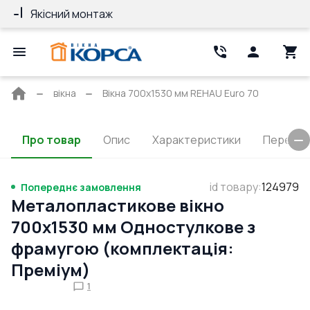
Якісний монтаж
Гарантія 10 ро
Головна
вікна
Вікна 700x1530 мм REHAU Euro 70
сторінка
Про товар
Опис
Характеристики
Перерізи
id товару
:
124979
Попереднє замовлення
Металопластикове вікно
700x1530 мм Одностулкове з
фрамугою (комплектація:
Преміум)
1