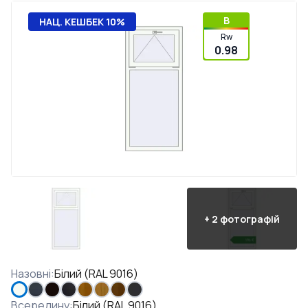
B
НАЦ. КЕШБЕК 10%
Rw
0.98
+
2
фотографій
Назовні
:
Білий (RAL 9016)
Всередину
:
Білий (RAL 9016)