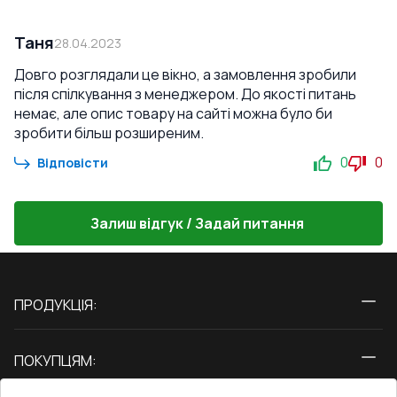
Таня
28.04.2023
Довго розглядали це вікно, а замовлення зробили
після спілкування з менеджером. До якості питань
немає, але опис товару на сайті можна було би
зробити більш розширеним.
0
0
Відповісти
Залиш відгук / Задай питання
ПРОДУКЦІЯ:
Вікна
ПОКУПЦЯМ:
Двері
Про нас