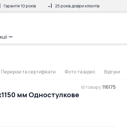
Гарантія 10 років
25 років довіри клієнтів
кції
Перерізи та сертифікати
Фото та відео
Відгуки
id товару
:
116175
x1150 мм Одностулкове