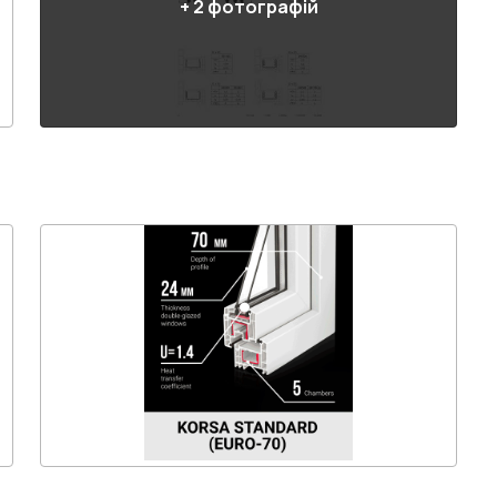
+
2
фотографій