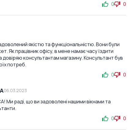
0
0
 задоволений якістю та функціональністю. Вони були
ет. Як працівник офісу, в мене намає часу їздити
 та довіряю консультантам магазину. Консультант був
оїх потреб.
0
0
СА
06.03.2023
! Ми раді, що ви задоволені нашими вікнами та
ьтанти.
0
0