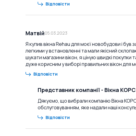
Відповісти
Матвій
05.03.2023
Я купив вікна Rehau для моєї новобудови і був
легкими у встановленні та мали якісний склопак
шукати магазини вікон, я ціную швидкі покупки
дуже корисним у виборі правильних вікон для м
Відповісти
Представник компанії
-
Вікна КОР
Дякуємо, що вибрали компанію Вікна КОРСА
обслуговуванням, яке надали наші консул
Відповісти