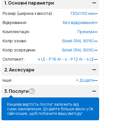
1.
Основні параметри
Розмір (ширина x висота)
:
730
x
1150
мм
Відкривання
:
Без відкривання
Комплектація
:
Преміум
Колір ззовні
:
Білий (RAL 9016)
Колір зсередини
:
Білий (RAL 9016)
Склопакет
:
4 LE - P 16 Ar - 4 - P 12 Ar - 4 LE
2.
Аксесуари
Інше
:
+
Додати
3.
Послуги
Кінцева вартість послуг залежить від
суми замовлення. Додайте більше вікон у
Ok
свій кошик, щоб побачити вашу вигоду!