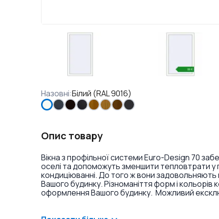
Назовні
:
Білий (RAL 9016)
Опис товару
Вікна з профільної системи Euro-Design 70 заб
оселі та допоможуть зменшити тепловтрати у п
кондиціюванні. До того ж вони задовольняють 
Вашого будинку. Різноманіття форм і кольорів 
оформлення Вашого будинку. Можливий ексклюз
фарбування профілю в різні кольори і текстури
накладок на петлі.