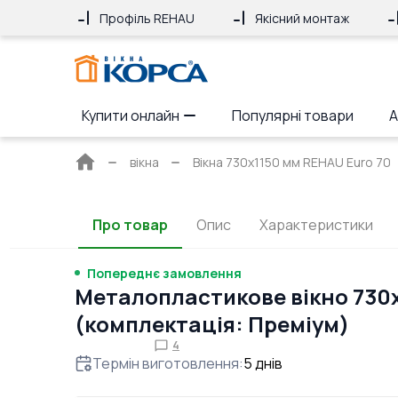
Профіль REHAU
Якісний монтаж
Купити онлайн
Популярні товари
А
Головна
вікна
Вікна 730x1150 мм REHAU Euro 70
сторінка
Про товар
Опис
Характеристики
Попереднє замовлення
Металопластикове вікно 730
(комплектація: Преміум)
4
Термін виготовлення
:
5
днів