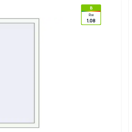
B
Rw
1.08