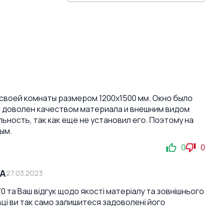
 своей комнаты размером 1200x1500 мм. Окно было
Я доволен качеством материала и внешним видом
льность, так как еще не установил его. Поэтому на
ым.
0
0
СА
27.03.2023
0 та Ваш відгук щодо якості матеріалу та зовнішнього
ці ви так само залишитеся задоволені його