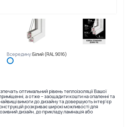
Всередину
:
Білий (RAL 9016)
езпечать оптимальний рівень теплоізоляції Вашої
риміщенні, а отже – заощадити кошти на опаленні та
найвищі вимоги до дизайну та довершують інтер'єр
конструкцій розкриває широкі можливості для
ивний дизайн, до прикладу ламінація або
. Також є досить великий вибір кольорів ручок та