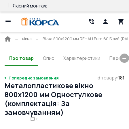
Якісний монтаж
Гарантія 10 ро
Головна
вікна
Вікна 800x1200 мм REHAU Euro 60 Білий (RAL
сторінка
Про товар
Опис
Характеристики
Перерізи
id товару
:
181
Попереднє замовлення
Металопластикове вікно
800x1200 мм Одностулкове
(комплектація: За
замовчуванням)
6