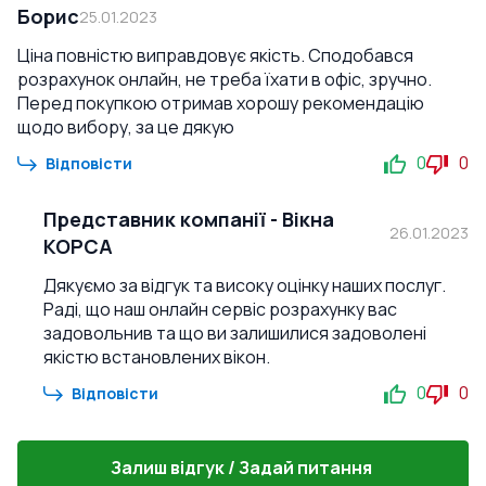
Борис
25.01.2023
Ціна повністю виправдовує якість. Сподобався
розрахунок онлайн, не треба їхати в офіс, зручно.
Перед покупкою отримав хорошу рекомендацію
щодо вибору, за це дякую
0
0
Відповісти
Представник компанії
-
Вікна
26.01.2023
КОРСА
Дякуємо за відгук та високу оцінку наших послуг.
Раді, що наш онлайн сервіс розрахунку вас
задовольнив та що ви залишилися задоволені
якістю встановлених вікон.
0
0
Відповісти
Залиш відгук / Задай питання