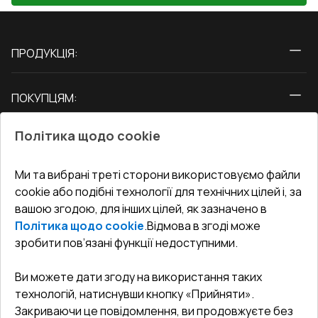
ПРОДУКЦІЯ:
Вікна
ПОКУПЦЯМ:
Двері
Про нас
Балкони
Політика щодо cookie
СЕРВІС ТА ОБЛУГОВУВАННЯ:
Акції
Тераси
Доставка і Оплата
Блог
Ми та вибрані треті сторони використовуємо файли
КОНТАКТИ
cookie або подібні технології для технічних цілей і, за
Гарантія та Сервіс
Адреса гіпермаркета
вашою згодою, для інших цілей, як зазначено в
Офіс
:
Україна, м. Вінниця, вул. Келецька 60 кв. 61
Повернення товару
Як правильно заміряти вікна
Політика щодо cookie
.
Відмова в згоді може
Договір публічної оферти
undefined(undefined)
зробити пов’язані функції недоступними.
Співпраця з нами
i.mgr3@korsa.ua
Ви можете дати згоду на використання таких
технологій, натиснувши кнопку «Прийняти».
Закриваючи це повідомлення, ви продовжуєте без