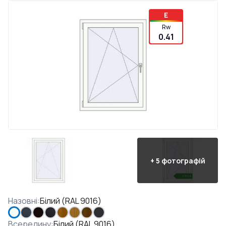
E
Rw
0.41
+
5
фотографій
Назовні
:
Білий (RAL 9016)
Всередину
:
Білий (RAL 9016)