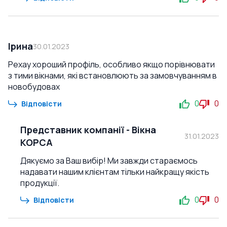
Ірина
30.01.2023
Рехау хороший профіль, особливо якщо порівнювати
з тими вікнами, які встановлюють за замовчуванням в
новобудовах
0
0
Відповісти
Представник компанії
-
Вікна
31.01.2023
КОРСА
Дякуємо за Ваш вибір! Ми завжди стараємось
надавати нашим клієнтам тільки найкращу якість
продукції.
0
0
Відповісти