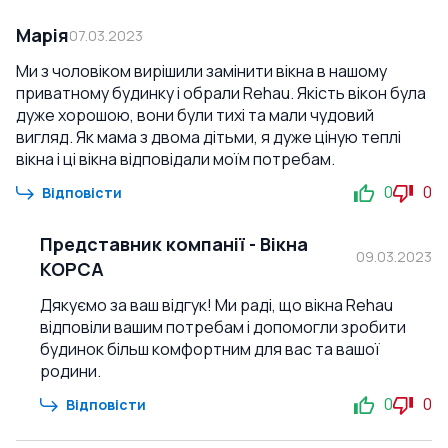
Марія
07.03.2023
Ми з чоловіком вирішили замінити вікна в нашому
приватному будинку і обрали Rehau. Якість вікон була
дуже хорошою, вони були тихі та мали чудовий
вигляд. Як мама з двома дітьми, я дуже ціную теплі
вікна і ці вікна відповідали моїм потребам.
0
0
Відповісти
Представник компанії
-
Вікна
09.03.2023
КОРСА
Дякуємо за ваш відгук! Ми раді, що вікна Rehau
відповіли вашим потребам і допомогли зробити
будинок більш комфортним для вас та вашої
родини.
0
0
Відповісти