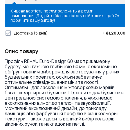
Кінцева вартість послуг залежить від суми
замовлення. Додайте більше вікон у свій кошик, щоб
Ok
побачити вашу вигоду!
Доставка
(5 днів)
+
₴1,200.00
Опис товару
Профіль REHAU Euro-Design 60 має трикамерну
будову, монтажною глибиною 60 мм, є економічно
обґрунтованим вибором для застосування у різних
будівельних проектах, оскільки забезпечує
оптимальне співвідношення ціни та якості.
Оптимальні для засклення міжповерхових маршів
багатоквартирних будинків. Підходить для будинків із
центральною системою опалення, в яких немає
ексклюзивних вимог до тепло- та звукоізоляції.
Можливий ексклюзивний дизайн, до прикладу
ламінація або фарбування профілю в різні кольори і
текстури. Також є досить великий вибір кольорів
віконних ручок та накладок на петлі.