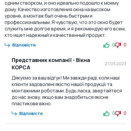
одним створком, и оно идеально подошло к моему
дому. Качество изготовления окна на высоком
уровне, а монтаж был очень быстрым и
профессиональным. Я чувствую, что это окно будет
служить мне долгое время, и я рекомендую его всем,
кто ищет надежный и качественный продукт.
0
0
Відповісти
Представник компанії
-
Вікна
27.03.2023
КОРСА
Дякуємо за ваш відгук! Ми завжди раді, коли наші
клієнти задоволені якістю нашої продукції та
монтажними роботами. Будь ласка, звертайтеся
до нас знову, якщо вам знадобиться якісне
пластикове вікно.
0
0
Відповісти