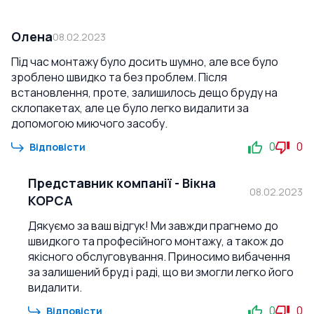
Олена
08.02.2023
Під час монтажу було досить шумно, але все було
зроблено швидко та без проблем. Після
встановлення, проте, залишилось дещо бруду на
склопакетах, але це було легко видалити за
допомогою миючого засобу.
0
0
Відповісти
Представник компанії
-
Вікна
08.02.2023
КОРСА
Дякуємо за ваш відгук! Ми завжди прагнемо до
швидкого та професійного монтажу, а також до
якісного обслуговування. Приносимо вибачення
за залишений бруд і раді, що ви змогли легко його
видалити.
0
0
Відповісти