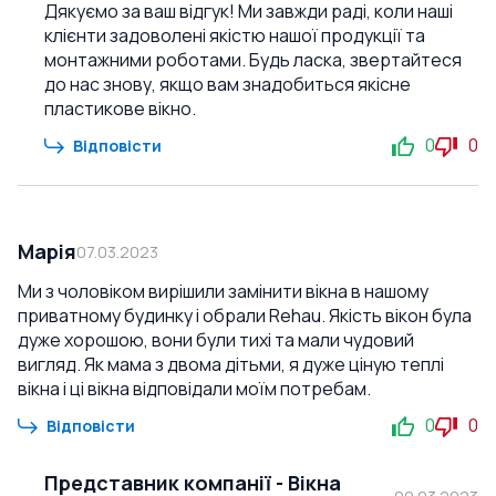
Дякуємо за ваш відгук! Ми завжди раді, коли наші
клієнти задоволені якістю нашої продукції та
монтажними роботами. Будь ласка, звертайтеся
до нас знову, якщо вам знадобиться якісне
пластикове вікно.
0
0
Відповісти
Марія
07.03.2023
Ми з чоловіком вирішили замінити вікна в нашому
приватному будинку і обрали Rehau. Якість вікон була
дуже хорошою, вони були тихі та мали чудовий
вигляд. Як мама з двома дітьми, я дуже ціную теплі
вікна і ці вікна відповідали моїм потребам.
0
0
Відповісти
Представник компанії
-
Вікна