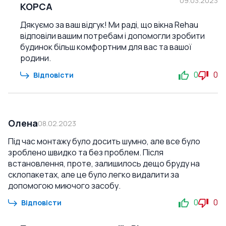
09.03.2023
КОРСА
Дякуємо за ваш відгук! Ми раді, що вікна Rehau
відповіли вашим потребам і допомогли зробити
будинок більш комфортним для вас та вашої
родини.
0
0
Відповісти
Олена
08.02.2023
Під час монтажу було досить шумно, але все було
зроблено швидко та без проблем. Після
встановлення, проте, залишилось дещо бруду на
склопакетах, але це було легко видалити за
допомогою миючого засобу.
0
0
Відповісти