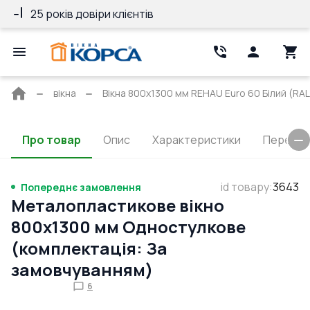
25 років довіри клієнтів
Профіль REHA
Головна
вікна
Вікна 800x1300 мм REHAU Euro 60 Білий (RAL
сторінка
Про товар
Опис
Характеристики
Перерізи
id товару
:
3643
Попереднє замовлення
Металопластикове вікно
800x1300 мм Одностулкове
(комплектація: За
замовчуванням)
6