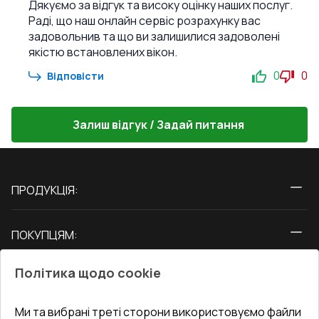
Дякуємо за відгук та високу оцінку наших послуг.
Раді, що наш онлайн сервіс розрахунку вас
задовольнив та що ви залишилися задоволені
якістю встановлених вікон.
0
0
Відповісти
Залиш відгук / Задай питання
ПРОДУКЦІЯ:
Вікна
ПОКУПЦЯМ:
Двері
Про нас
Балкони
Політика щодо cookie
СЕРВІС ТА ОБЛУГОВУВАННЯ:
Акції
Тераси
Доставка і Оплата
Блог
Ми та вибрані треті сторони використовуємо файли