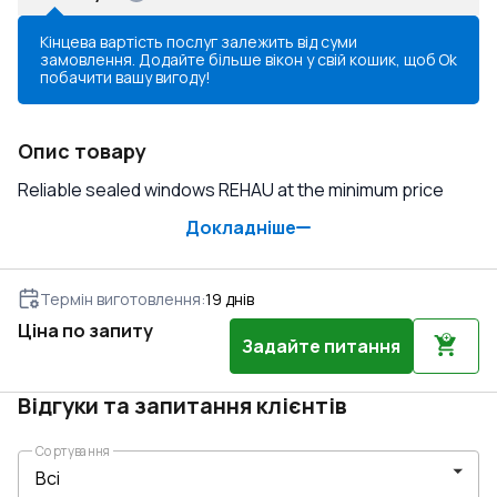
Кінцева вартість послуг залежить від суми
замовлення. Додайте більше вікон у свій кошик, щоб
Ok
побачити вашу вигоду!
Опис товару
Reliable sealed windows REHAU at the minimum price
Докладніше
Термін виготовлення
:
19
днів
Ціна по запиту
Задайте питання
Відгуки та запитання клієнтів
Сортування