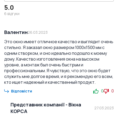
5.0
6
відгуки
Валентин
26.03.2023
Это окно имеет отличное качество и выглядит очень
стильно. Я заказал окно размером 1000x1500 мм с
одним створком, и оно идеально подошло к моему
дому. Качество изготовления окна на высоком
уровне, а монтаж был очень быстрым и
профессиональным. Я чувствую, что это окно будет
служить мне долгое время, и я рекомендую его всем,
кто ищет надежный и качественный продукт.
0
0
Відповісти
Представник компанії
-
Вікна
27.03.2023
КОРСА