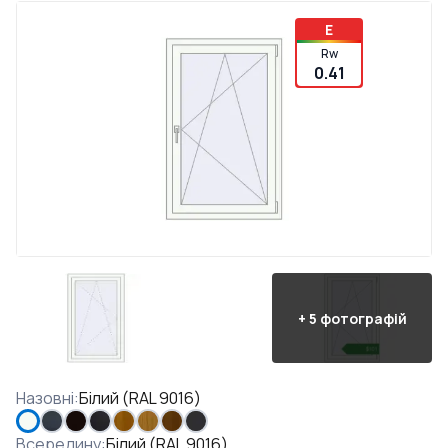
E
Rw
0.41
+
5
фотографій
Назовні
:
Білий (RAL 9016)
Всередину
:
Білий (RAL 9016)