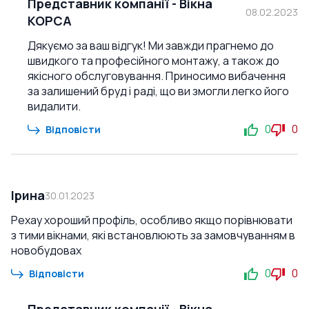
Представник компанії
-
Вікна
08.02.2023
КОРСА
Дякуємо за ваш відгук! Ми завжди прагнемо до
швидкого та професійного монтажу, а також до
якісного обслуговування. Приносимо вибачення
за залишений бруд і раді, що ви змогли легко його
видалити.
0
0
Відповісти
Ірина
30.01.2023
Рехау хороший профіль, особливо якщо порівнювати
з тими вікнами, які встановлюють за замовчуванням в
новобудовах
0
0
Відповісти