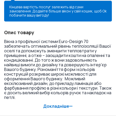
Кінцева вартість послуг залежить від суми
замовлення. Додайте більше вікон у свій кошик, щоб
Ok
побачити вашу вигоду!
Опис товару
Вікна з профільної системи Euro-Design 70
забезпечать оптимальний рівень теплоізоляції Вашої
оселі та допоможуть зменшити тепловтрати у
приміщенні, а отже – заощадити кошти на опаленні та
кондиціюванні. До того ж вони задовольняють
найвищі вимоги до дизайну та довершують інтер'єр
Вашого будинку. Різноманіття форм і кольорів
конструкцій розкриває широкі можливості для
оформлення Вашого будинку. Можливий
ексклюзивний дизайн, до прикладу ламінація або
фарбування профілю в різні кольори і текстури. Також
є досить великий вибір кольорів ручок та накладок на
петлі.
Докладніше