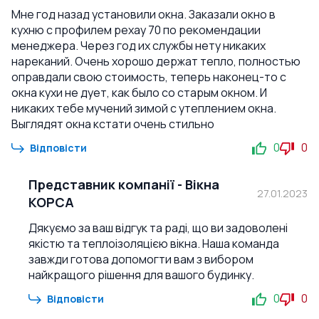
Мне год назад установили окна. Заказали окно в
кухню с профилем рехау 70 по рекомендации
менеджера. Через год их службы нету никаких
нареканий. Очень хорошо держат тепло, полностью
оправдали свою стоимость, теперь наконец-то с
окна кухи не дует, как было со старым окном. И
никаких тебе мучений зимой с утеплением окна.
Выглядят окна кстати очень стильно
0
0
Відповісти
Представник компанії
-
Вікна
27.01.2023
КОРСА
Дякуємо за ваш відгук та раді, що ви задоволені
якістю та теплоізоляцією вікна. Наша команда
завжди готова допомогти вам з вибором
найкращого рішення для вашого будинку.
0
0
Відповісти