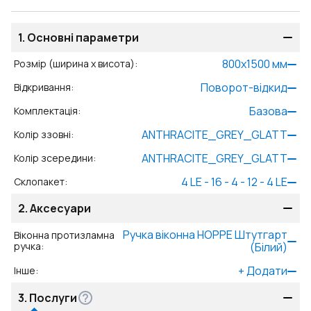
1.
Основні параметри
800
x
1500
мм
Розмір (ширина x висота)
:
Поворот-відкид
Відкривання
:
Базова
Комплектація
:
ANTHRACITE_GREY_GLATT
Колір ззовні
:
ANTHRACITE_GREY_GLATT
Колір зсередини
:
4 LE - 16 - 4 - 12 - 4 LE
Склопакет
:
2.
Аксесуари
Ручка віконна HOPPE Штутгарт
Віконна протизламна
ручка
:
(Білий)
+
Додати
Інше
:
3.
Послуги