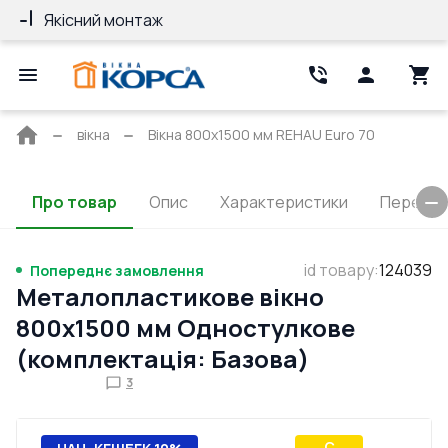
Якісний монтаж
Гарантія 10 ро
Головна
вікна
Вікна 800x1500 мм REHAU Euro 70
сторінка
Про товар
Опис
Характеристики
Перерізи
id товару
:
124039
Попереднє замовлення
Металопластикове вікно
800x1500 мм Одностулкове
(комплектація: Базова)
3
C