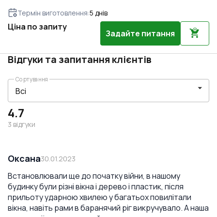
Термін виготовлення
:
5
днів
Ціна по запиту
Задайте питання
Відгуки та запитання клієнтів
Сортування
4.7
3
відгуки
Оксана
30.01.2023
Встановлювали ще до початку війни, в нашому
будинку були різні вікна і дерево і пластик, після
прильоту ударною хвилею у багатьох повилітали
вікна, навіть рами в баранячий ріг викручувало. А наша