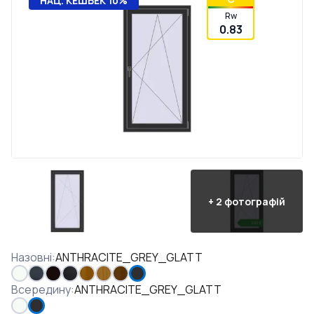
НАЦ. КЕШБЕК 10%
Rw
0.83
+
2
фотографій
Назовні
:
ANTHRACITE_GREY_GLATT
Всередину
:
ANTHRACITE_GREY_GLATT