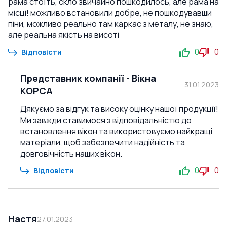
рама стоїть, скло звичайно пошкодилось, але рама на
місці! можливо встановили добре, не пошкодувавши
піни, можливо реально там каркас з металу, не знаю,
але реальна якість на висоті
0
0
Відповісти
Представник компанії
-
Вікна
31.01.2023
КОРСА
Дякуємо за відгук та високу оцінку нашої продукції!
Ми завжди ставимося з відповідальністю до
встановлення вікон та використовуємо найкращі
матеріали, щоб забезпечити надійність та
довговічність наших вікон.
0
0
Відповісти
Настя
27.01.2023