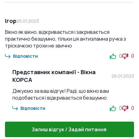
Ігор
25.01.2023
Вікно як вікно, відкривається і закривається
практично безшумно, тільки ця антизламна ручка з
тріскачкою трохи не звично
0
0
Відповісти
Представник компанії
-
Вікна
26.01.2023
КОРСА
Дякуємо за ваш відгук! Раді, що вікно вам
подобається і відкривається безшумно.
0
0
Відповісти
Залиш відгук / Задай питання