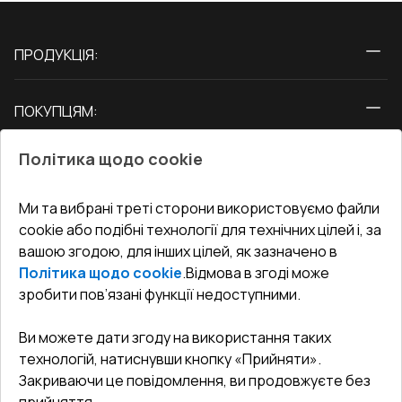
ПРОДУКЦІЯ:
Вікна
ПОКУПЦЯМ:
Двері
Про нас
Балкони
Політика щодо cookie
СЕРВІС ТА ОБЛУГОВУВАННЯ:
Акції
Тераси
Доставка і Оплата
Блог
Ми та вибрані треті сторони використовуємо файли
КОНТАКТИ
cookie або подібні технології для технічних цілей і, за
Гарантія та Сервіс
Адреса гіпермаркета
вашою згодою, для інших цілей, як зазначено в
Офіс
:
Україна, м. Вінниця, вул. Келецька 60 кв. 61
Повернення товару
Як правильно заміряти вікна
Політика щодо cookie
.
Відмова в згоді може
Договір публічної оферти
undefined(undefined)
зробити пов’язані функції недоступними.
Співпраця з нами
i.mgr3@korsa.ua
Ви можете дати згоду на використання таких
технологій, натиснувши кнопку «Прийняти».
Закриваючи це повідомлення, ви продовжуєте без