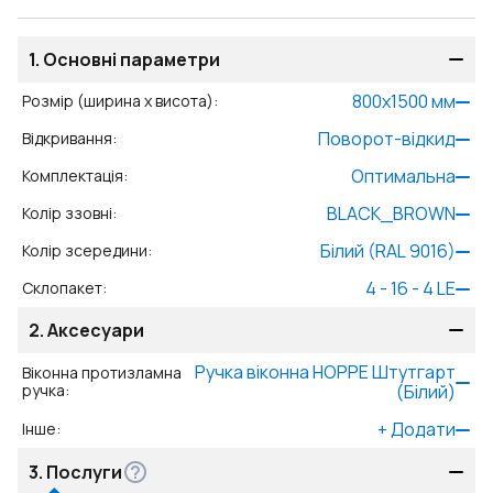
1.
Основні параметри
800
x
1500
мм
Розмір (ширина x висота)
:
Поворот-відкид
Відкривання
:
Оптимальна
Комплектація
:
BLACK_BROWN
Колір ззовні
:
Білий (RAL 9016)
Колір зсередини
:
4 - 16 - 4 LE
Склопакет
:
2.
Аксесуари
Ручка віконна HOPPE Штутгарт
Віконна протизламна
ручка
:
(Білий)
+
Додати
Інше
:
3.
Послуги