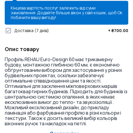
Кінцева вартість послуг залежить від суми
замовлення. Додайте більше вікон у свій кошик, щоб
Ok
побачити вашу вигоду!
Доставка
(7 днів)
+
₴700.00
Опис товару
Профіль REHAU Euro-Design 60 має трикамерну
будову, монтажною глибиною 60 мм, є економічно
обґрунтованим вибором для застосування у різних
будівельних проектах, оскільки забезпечує
оптимальне співвідношення ціни та якості.
Оптимальні для засклення міжповерхових маршів
багатоквартирних будинків. Підходить для будинків із
центральною системою опалення, в яких немає
ексклюзивних вимог до тепло- та звукоізоляції.
Можливий ексклюзивний дизайн, до прикладу
ламінація або фарбування профілю в різні кольори і
текстури. Також є досить великий вибір кольорів
віконних ручок та накладок на петлі.