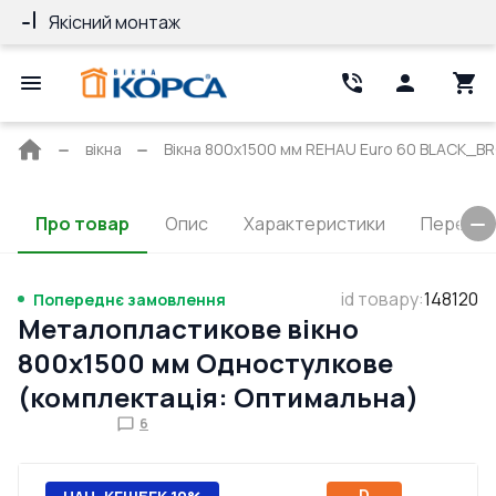
Якісний монтаж
Гарантія 10 ро
Головна
вікна
Вікна 800x1500 мм REHAU Euro 60 BLACK_B
сторінка
Про товар
Опис
Характеристики
Перерізи
id товару
:
148120
Попереднє замовлення
Металопластикове вікно
800x1500 мм Одностулкове
(комплектація: Оптимальна)
6
D