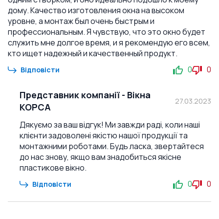
дому. Качество изготовления окна на высоком
уровне, а монтаж был очень быстрым и
профессиональным. Я чувствую, что это окно будет
служить мне долгое время, и я рекомендую его всем,
кто ищет надежный и качественный продукт.
0
0
Відповісти
Представник компанії
-
Вікна
27.03.2023
КОРСА
Дякуємо за ваш відгук! Ми завжди раді, коли наші
клієнти задоволені якістю нашої продукції та
монтажними роботами. Будь ласка, звертайтеся
до нас знову, якщо вам знадобиться якісне
пластикове вікно.
0
0
Відповісти