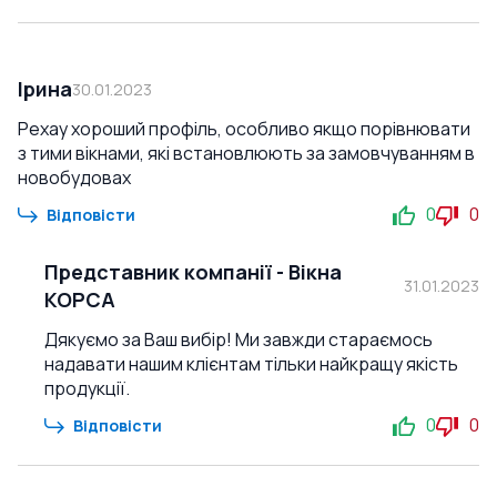
Ірина
30.01.2023
Рехау хороший профіль, особливо якщо порівнювати
з тими вікнами, які встановлюють за замовчуванням в
новобудовах
0
0
Відповісти
Представник компанії
-
Вікна
31.01.2023
КОРСА
Дякуємо за Ваш вибір! Ми завжди стараємось
надавати нашим клієнтам тільки найкращу якість
продукції.
0
0
Відповісти