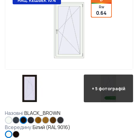
НАЦ. КЕШБЕК 10%
Rw
0.64
+
5
фотографій
Назовні
:
BLACK_BROWN
Всередину
:
Білий (RAL 9016)