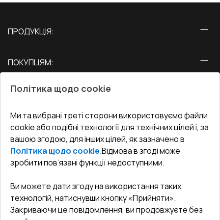
ПРОДУКЦІЯ:
Вікна
ПОКУПЦЯМ:
Двері
Про нас
Балкони
Політика щодо cookie
СЕРВІС ТА ОБЛУГОВУВАННЯ:
Акції
Тераси
Доставка і Оплата
Блог
Ми та вибрані треті сторони використовуємо файли
КОНТАКТИ
cookie або подібні технології для технічних цілей і, за
Гарантія та Сервіс
Адреса гіпермаркета
вашою згодою, для інших цілей, як зазначено в
Офіс
:
Україна, м. Вінниця, вул. Келецька 60 кв. 61
Повернення товару
Як правильно заміряти вікна
Політика щодо cookie
.
Відмова в згоді може
Договір публічної оферти
undefined(undefined)
зробити пов’язані функції недоступними.
Співпраця з нами
i.mgr3@korsa.ua
Ви можете дати згоду на використання таких
технологій, натиснувши кнопку «Прийняти».
Закриваючи це повідомлення, ви продовжуєте без