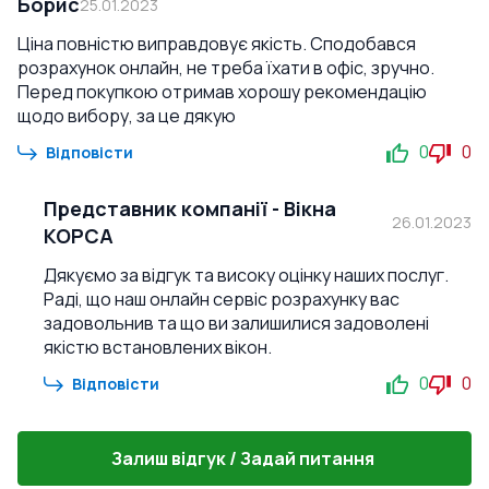
Борис
25.01.2023
Ціна повністю виправдовує якість. Сподобався
розрахунок онлайн, не треба їхати в офіс, зручно.
Перед покупкою отримав хорошу рекомендацію
щодо вибору, за це дякую
0
0
Відповісти
Представник компанії
-
Вікна
26.01.2023
КОРСА
Дякуємо за відгук та високу оцінку наших послуг.
Раді, що наш онлайн сервіс розрахунку вас
задовольнив та що ви залишилися задоволені
якістю встановлених вікон.
0
0
Відповісти
Залиш відгук / Задай питання