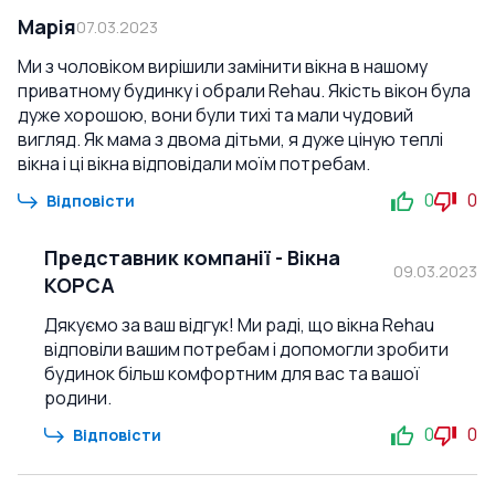
Марія
07.03.2023
Ми з чоловіком вирішили замінити вікна в нашому
приватному будинку і обрали Rehau. Якість вікон була
дуже хорошою, вони були тихі та мали чудовий
вигляд. Як мама з двома дітьми, я дуже ціную теплі
вікна і ці вікна відповідали моїм потребам.
0
0
Відповісти
Представник компанії
-
Вікна
09.03.2023
КОРСА
Дякуємо за ваш відгук! Ми раді, що вікна Rehau
відповіли вашим потребам і допомогли зробити
будинок більш комфортним для вас та вашої
родини.
0
0
Відповісти