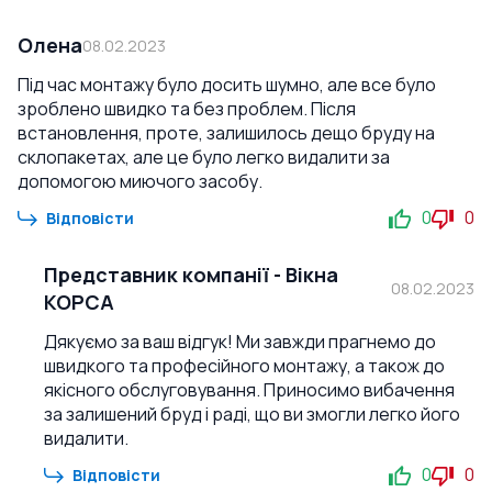
Олена
08.02.2023
Під час монтажу було досить шумно, але все було
зроблено швидко та без проблем. Після
встановлення, проте, залишилось дещо бруду на
склопакетах, але це було легко видалити за
допомогою миючого засобу.
0
0
Відповісти
Представник компанії
-
Вікна
08.02.2023
КОРСА
Дякуємо за ваш відгук! Ми завжди прагнемо до
швидкого та професійного монтажу, а також до
якісного обслуговування. Приносимо вибачення
за залишений бруд і раді, що ви змогли легко його
видалити.
0
0
Відповісти