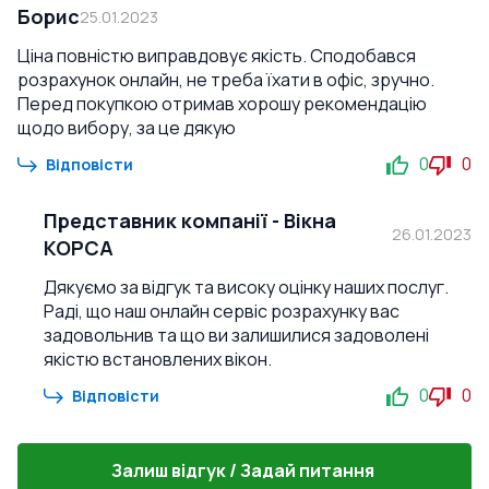
Борис
25.01.2023
Ціна повністю виправдовує якість. Сподобався
розрахунок онлайн, не треба їхати в офіс, зручно.
Перед покупкою отримав хорошу рекомендацію
щодо вибору, за це дякую
0
0
Відповісти
Представник компанії
-
Вікна
26.01.2023
КОРСА
Дякуємо за відгук та високу оцінку наших послуг.
Раді, що наш онлайн сервіс розрахунку вас
задовольнив та що ви залишилися задоволені
якістю встановлених вікон.
0
0
Відповісти
Залиш відгук / Задай питання