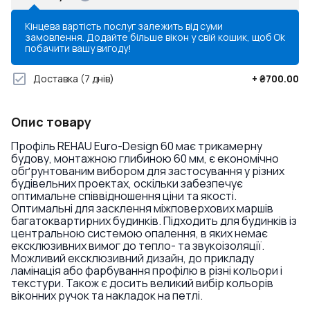
Кінцева вартість послуг залежить від суми
замовлення. Додайте більше вікон у свій кошик, щоб
Ok
побачити вашу вигоду!
Доставка
(7 днів)
+
₴700.00
Опис товару
Профіль REHAU Euro-Design 60 має трикамерну
будову, монтажною глибиною 60 мм, є економічно
обґрунтованим вибором для застосування у різних
будівельних проектах, оскільки забезпечує
оптимальне співвідношення ціни та якості.
Оптимальні для засклення міжповерхових маршів
багатоквартирних будинків. Підходить для будинків із
центральною системою опалення, в яких немає
ексклюзивних вимог до тепло- та звукоізоляції.
Можливий ексклюзивний дизайн, до прикладу
ламінація або фарбування профілю в різні кольори і
текстури. Також є досить великий вибір кольорів
віконних ручок та накладок на петлі.