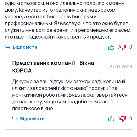
одним створком, и оно идеально подошло к моему
дому. Качество изготовления окна на высоком
уровне, а монтаж был очень быстрым и
профессиональным. Я чувствую, что это окно будет
служить мне долгое время, и я рекомендую его всем,
кто ищет надежный и качественный продукт.
0
0
Відповісти
Представник компанії
-
Вікна
27.03.2023
КОРСА
Дякуємо за ваш відгук! Ми завжди раді, коли наші
клієнти задоволені якістю нашої продукції та
монтажними роботами. Будь ласка, звертайтеся
до нас знову, якщо вам знадобиться якісне
пластикове вікно.
0
0
Відповісти