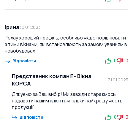
Ірина
30.01.2023
Рехау хороший профіль, особливо якщо порівнювати
з тими вікнами, які встановлюють за замовчуванням в
новобудовах
0
0
Відповісти
Представник компанії
-
Вікна
31.01.2023
КОРСА
Дякуємо за Ваш вибір! Ми завжди стараємось
надавати нашим клієнтам тільки найкращу якість
продукції.
0
0
Відповісти