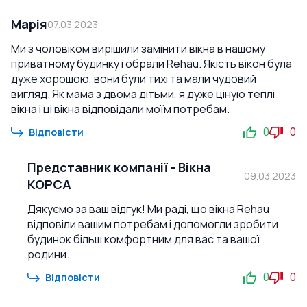
Марія
07.03.2023
Ми з чоловіком вирішили замінити вікна в нашому
приватному будинку і обрали Rehau. Якість вікон була
дуже хорошою, вони були тихі та мали чудовий
вигляд. Як мама з двома дітьми, я дуже ціную теплі
вікна і ці вікна відповідали моїм потребам.
0
0
Відповісти
Представник компанії
-
Вікна
09.03.2023
КОРСА
Дякуємо за ваш відгук! Ми раді, що вікна Rehau
відповіли вашим потребам і допомогли зробити
будинок більш комфортним для вас та вашої
родини.
0
0
Відповісти