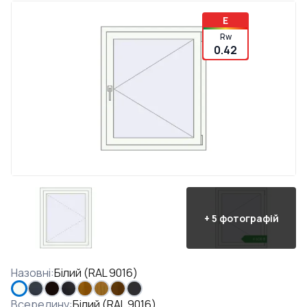
E
Rw
0.42
+
5
фотографій
Назовні
:
Білий (RAL 9016)
Всередину
:
Білий (RAL 9016)