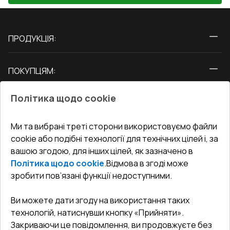
ПРОДУКЦІЯ:
Вікна
ПОКУПЦЯМ:
Двері
Про нас
Балкони
Політика щодо cookie
СЕРВІС ТА ОБЛУГОВУВАННЯ:
Акції
Тераси
Доставка і Оплата
Блог
Ми та вибрані треті сторони використовуємо файли
КОНТАКТИ
cookie або подібні технології для технічних цілей і, за
Гарантія та Сервіс
Адреса гіпермаркета
вашою згодою, для інших цілей, як зазначено в
Офіс
:
Україна, м. Вінниця, вул. Келецька 60 кв. 61
Повернення товару
Як правильно заміряти вікна
Політика щодо cookie
.
Відмова в згоді може
Договір публічної оферти
undefined(undefined)
зробити пов’язані функції недоступними.
Співпраця з нами
i.mgr3@korsa.ua
Ви можете дати згоду на використання таких
технологій, натиснувши кнопку «Прийняти».
Закриваючи це повідомлення, ви продовжуєте без