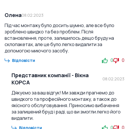
Олена
08.02.2023
Під час монтажу було досить шумно, але все було
зроблено швидко та без проблем. Після
встановлення, проте, залишилось дещо бруду на
склопакетах, але це було легко видалити за
допомогою миючого засобу.
0
0
Відповісти
Представник компанії
-
Вікна
08.02.2023
КОРСА
Дякуємо за ваш відгук! Ми завжди прагнемо до
швидкого та професійного монтажу, а також до
якісного обслуговування. Приносимо вибачення
за залишений бруд і раді, що ви змогли легко його
видалити.
0
0
Відповісти