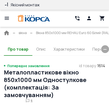
Якісний монтаж
Гарантія 10 ро
Головна
вікна
Вікна 850x1000 мм REHAU Euro 60 Білий (RAL
сторінка
Про товар
Опис
Характеристики
Перерізи
id товару
:
1614
Попереднє замовлення
Металопластикове вікно
850x1000 мм Одностулкове
(комплектація: За
замовчуванням)
6