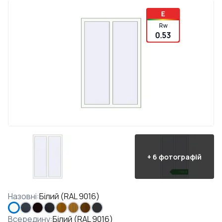
E
Rw
0.53
+
6
фотографій
Назовні
:
Білий (RAL 9016)
Всередину
:
Білий (RAL 9016)