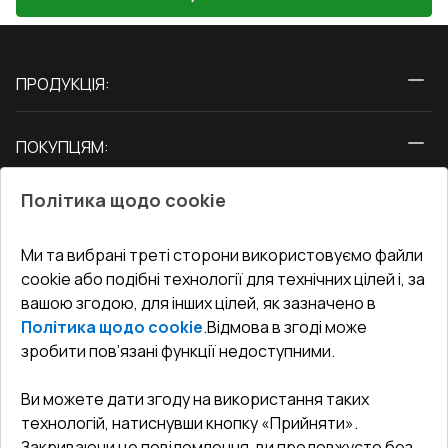
ПРОДУКЦІЯ:
Вікна
ПОКУПЦЯМ:
Двері
Про нас
Балкони
Політика щодо cookie
СЕРВІС ТА ОБЛУГОВУВАННЯ:
Акції
Тераси
Доставка і Оплата
Блог
Ми та вибрані треті сторони використовуємо файли
КОНТАКТИ
cookie або подібні технології для технічних цілей і, за
Гарантія та Сервіс
Адреса гіпермаркета
вашою згодою, для інших цілей, як зазначено в
Офіс
:
Україна, м. Вінниця, вул. Келецька 60 кв. 61
Повернення товару
Як правильно заміряти вікна
Політика щодо cookie
.
Відмова в згоді може
Договір публічної оферти
undefined(undefined)
зробити пов’язані функції недоступними.
Співпраця з нами
i.mgr3@korsa.ua
Ви можете дати згоду на використання таких
технологій, натиснувши кнопку «Прийняти».
Закриваючи це повідомлення, ви продовжуєте без