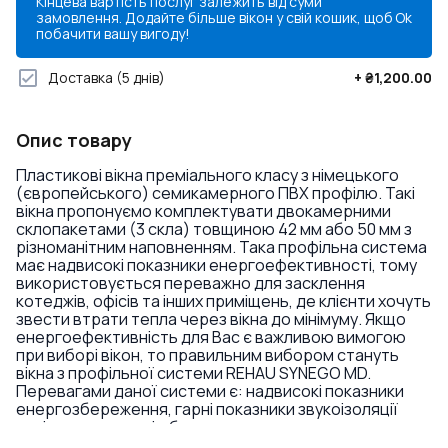
Кінцева вартість послуг залежить від суми
замовлення. Додайте більше вікон у свій кошик, щоб
Ok
побачити вашу вигоду!
Доставка
(5 днів)
+
₴1,200.00
Опис товару
Пластикові вікна преміального класу з німецького
(європейського) семикамерного ПВХ профілю. Такі
вікна пропонуємо комплектувати двокамерними
склопакетами (3 скла) товщиною 42 мм або 50 мм з
різноманітним наповненням. Така профільна система
має надвисокі показники енергоефективності, тому
використовується переважно для засклення
котеджів, офісів та інших приміщень, де клієнти хочуть
звести втрати тепла через вікна до мінімуму. Якщо
енергоефективність для Вас є важливою вимогою
при виборі вікон, то правильним вибором стануть
вікна з профільної системи REHAU SYNEGO MD.
Перевагами даної системи є: надвисокі показники
енергозбереження, гарні показники звукоізоляції
навіть у комплекті з базовими склопакетами,
триконтурне ущільнення, висока якість, можливість