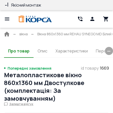
Якісний монтаж
Гарантія 10 ро
Головна
вікна
Вікна 860x1360 мм REHAU SYNEGO MD Білий (
сторінка
Про товар
Опис
Характеристики
Перерізи
id товару
:
1669
Попереднє замовлення
Металопластикове вікно
860x1360 мм Двостулкове
(комплектація: За
замовчуванням)
Залиште відгук