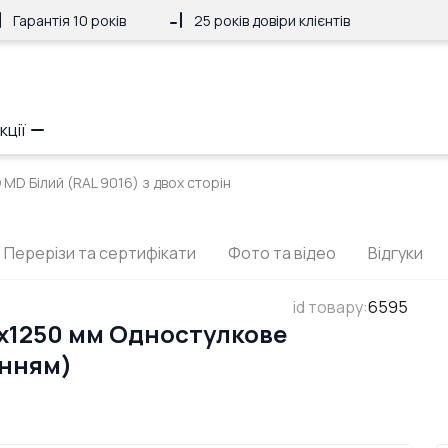
Гарантія 10 років
25 років довіри клієнтів
кції
D Білий (RAL 9016) з двох сторін
Перерізи та сертифікати
Фото та відео
Відгуки
id товару
:
6595
x1250 мм Одностулкове
анням)