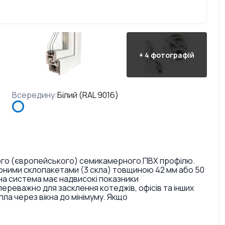
+
4
фотографій
Всередину
:
Білий (RAL 9016)
кого (європейського) семикамерного ПВХ профілю.
рними склопакетами (3 скла) товщиною 42 мм або 50
на система має надвисокі показники
реважно для засклення котеджів, офісів та інших
пла через вікна до мінімуму. Якщо
ою при виборі вікон, то правильним вибором стануть
Перевагами даної системи є: надвисокі показники
ії навіть у комплекті з базовими склопакетами,