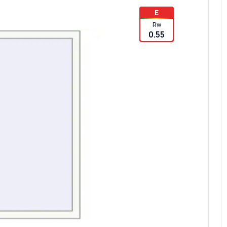
E
Rw
0.55