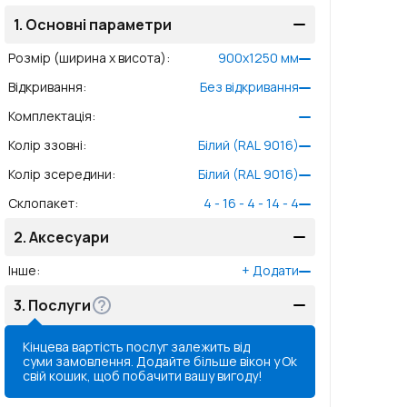
1.
Основні параметри
Розмір (ширина x висота)
:
900
x
1250
мм
Відкривання
:
Без відкривання
Комплектація
:
Колір ззовні
:
Білий (RAL 9016)
Колір зсередини
:
Білий (RAL 9016)
Склопакет
:
4 - 16 - 4 - 14 - 4
2.
Аксесуари
Інше
:
+
Додати
3.
Послуги
Кінцева вартість послуг залежить від
суми замовлення. Додайте більше вікон у
Ok
свій кошик, щоб побачити вашу вигоду!