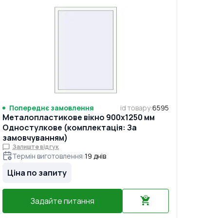
Попереднє замовлення
id товару
:
6595
Металопластикове вікно 900x1250 мм
Одностулкове (комплектація: За
замовчуванням)
Залиште відгук
Термін виготовлення
:
19
днів
Ціна по запиту
Задайте питання