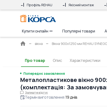
Профіль REHAU
Якісний монтаж
Купити онлайн
Популярні товари
А
Головна
вікна
Вікна 900x1250 мм REHAU SYNEGO M
сторінка
Про товар
Опис
Характеристики
Попереднє замовлення
Металопластикове вікно 900
(комплектація: За замовчув
Залиште відгук
Термін виготовлення
:
19
днів