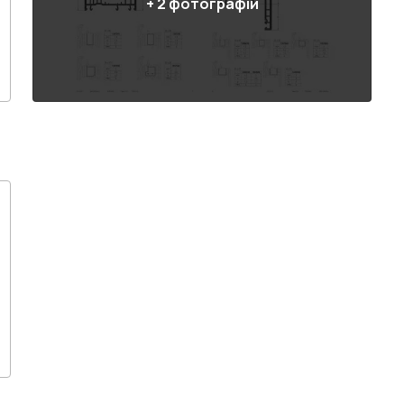
+
2
фотографій