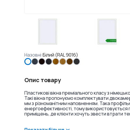
Назовні
:
Білий (RAL 9016)
Опис товару
Пластикові вікна преміального класу з німець
Такі вікна пропонуємо комплектувати двокаме
мм з різноманітним наповненням. Така профіль
енергоефективності, тому використовується пе
приміщень, де клієнти хочуть звести втрати те
енергоефективність для Вас є важливою вимог
вікна з профільної системи REHAU SYNEGO MD. 
енергозбереження, гарні показники звукоізоляц
Показати більше