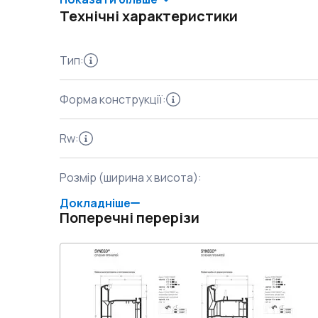
триконтурне ущільнення, висока якість, можли
Технічні характеристики
Якщо ви бажаєте економити на енергоресурсах 
експлуатації – обирайте вікна з системи REHA
Тип
:
Форма конструкції
:
Rw
:
Розмір (ширина x висота)
:
Докладніше
Поперечні перерізи