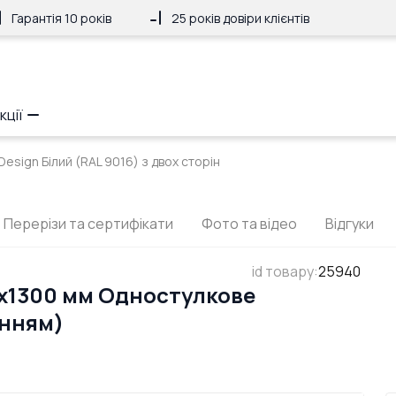
Гарантія 10 років
25 років довіри клієнтів
кції
Design Білий (RAL 9016) з двох сторін
Перерізи та сертифікати
Фото та відео
Відгуки
id товару
:
25940
x1300 мм Одностулкове
анням)