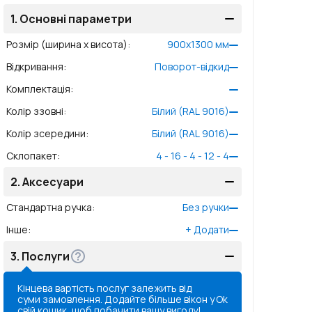
1.
Основні параметри
Розмір (ширина x висота)
:
900
x
1300
мм
Відкривання
:
Поворот-відкид
Комплектація
:
Колір ззовні
:
Білий (RAL 9016)
Колір зсередини
:
Білий (RAL 9016)
Склопакет
:
4 - 16 - 4 - 12 - 4
2.
Аксесуари
Стандартна ручка
:
Без ручки
Інше
:
+
Додати
3.
Послуги
Кінцева вартість послуг залежить від
суми замовлення. Додайте більше вікон у
Ok
свій кошик, щоб побачити вашу вигоду!