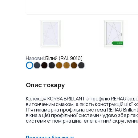
Назовні
:
Білий (RAL 9016)
Опис товару
Колекція KORSA BRILLANT з профілю REHAU задов
витонченим смаком, а якість конструкцій цієї 
Пʼятикамерна профільна система REHAU Brillan
вікна з цієї профільної системи чудово збері
системи є: помірна ціна, елегантний скруглени
контури високоякісного ущільнення з високим в
запобігають потраплянню пилу і вологи ззовні).
систем лінійки REHAU є напівкругла стулка ззов
Показати більше