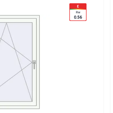
E
Rw
0.56