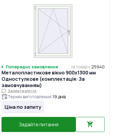
Попереднє замовлення
id товару
:
25940
Металопластикове вікно 900x1300 мм
Одностулкове (комплектація: За
замовчуванням)
Залиште відгук
Термін виготовлення
:
19
днів
Ціна по запиту
Задайте питання