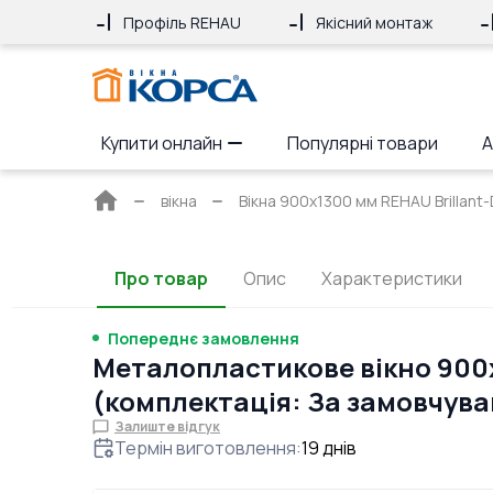
Профіль REHAU
Якісний монтаж
Купити онлайн
Популярні товари
А
Головна
вікна
Вікна 900x1300 мм REHAU Brillant-
сторінка
Про товар
Опис
Характеристики
Попереднє замовлення
Металопластикове вікно 900
(комплектація: За замовчув
Залиште відгук
Термін виготовлення
:
19
днів