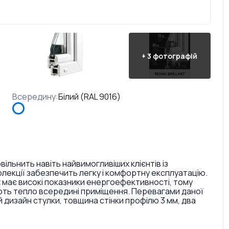
+
3
фотографій
Всередину
:
Білий (RAL 9016)
ільнить навіть найвимогливіших клієнтів із
колекції забезпечить легку і комфортну експлуатацію.
t має високі показники енергоефективності, тому
гають тепло всередині приміщення. Перевагами даної
й дизайн стулки, товщина стінки профілю 3 мм, два
містом каучуку (затримують повітряний потік і
 Відмінністю REHAU Brillant поміж інших профільних
ні конструкції, яка особливо пасує своїм елегантним