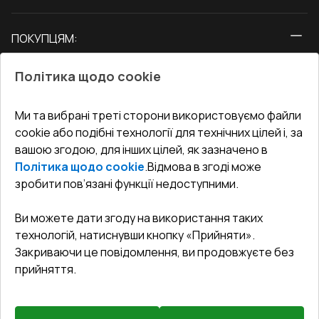
Вікна
ПОКУПЦЯМ:
Двері
Про нас
Балкони
Політика щодо cookie
СЕРВІС ТА ОБЛУГОВУВАННЯ:
Акції
Тераси
Доставка і Оплата
Блог
Ми та вибрані треті сторони використовуємо файли
КОНТАКТИ
cookie або подібні технології для технічних цілей і, за
Гарантія та Сервіс
Адреса гіпермаркета
вашою згодою, для інших цілей, як зазначено в
Офіс
:
Україна, м. Вінниця, вул. Келецька 60 кв. 61
Повернення товару
Як правильно заміряти вікна
Політика щодо cookie
.
Відмова в згоді може
Договір публічної оферти
undefined(undefined)
зробити пов’язані функції недоступними.
Співпраця з нами
i.mgr3@korsa.ua
Ви можете дати згоду на використання таких
технологій, натиснувши кнопку «Прийняти».
Закриваючи це повідомлення, ви продовжуєте без
прийняття.