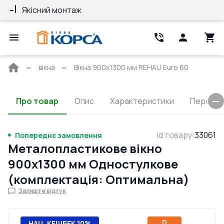
Якісний монтаж
Гарантія 10 ро
Головна
вікна
Вікна 900x1300 мм REHAU Euro 60
сторінка
Про товар
Опис
Характеристики
Перерізи
id товару
:
33061
Попереднє замовлення
Металопластикове вікно
900x1300 мм Одностулкове
(комплектація: Оптимальна)
Залиште відгук
D
НАЦ. КЕШБЕК 10%