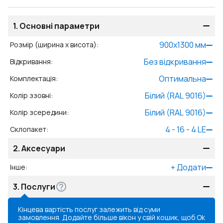
1.
Основні параметри
900
x
1300
мм
Розмір (ширина x висота)
:
Без відкривання
Відкривання
:
Оптимальна
Комплектація
:
Білий (RAL 9016)
Колір ззовні
:
Білий (RAL 9016)
Колір зсередини
:
4 - 16 - 4 LE
Склопакет
:
2.
Аксесуари
+
Додати
Інше
:
3.
Послуги
Кінцева вартість послуг залежить від суми
замовлення. Додайте більше вікон у свій кошик, щоб
Ok