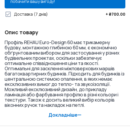
побачити вашу вигоду!
Доставка
(7 днів)
+
₴700.00
Опис товару
Профіль REHAU Euro-Design 60 має трикамерну
будову, монтажною глибиною 60 мм, є економічно
обґрунтованим вибором для застосування у різних
будівельних проектах, оскільки забезпечує
оптимальне співвідношення ціни та якості.
Оптимальні для засклення міжповерхових маршів
багатоквартирних будинків. Підходить для будинків із
центральною системою опалення, в яких немає
ексклюзивних вимог до тепло- та звукоізоляції.
Можливий ексклюзивний дизайн, до прикладу
ламінація або фарбування профілю в різні кольори і
текстури. Також є досить великий вибір кольорів
віконних ручок та накладок на петлі.
Докладніше