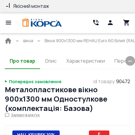
Якісний монтаж
Гарантія 10 ро
Головна
вікна
Вікна 900x1300 мм REHAU Euro 60 Білий (RAL
сторінка
Про товар
Опис
Характеристики
Перерізи
id товару
:
90472
Попереднє замовлення
Металопластикове вікно
900x1300 мм Одностулкове
(комплектація: Базова)
Залиште відгук
E
НАЦ. КЕШБЕК 10%