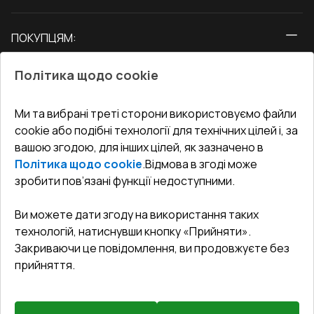
Вікна
ПОКУПЦЯМ:
Двері
Про нас
Балкони
Політика щодо cookie
СЕРВІС ТА ОБЛУГОВУВАННЯ:
Акції
Тераси
Доставка і Оплата
Блог
Ми та вибрані треті сторони використовуємо файли
КОНТАКТИ
cookie або подібні технології для технічних цілей і, за
Гарантія та Сервіс
Адреса гіпермаркета
вашою згодою, для інших цілей, як зазначено в
Офіс
:
Україна, м. Вінниця, вул. Келецька 60 кв. 61
Повернення товару
Як правильно заміряти вікна
Політика щодо cookie
.
Відмова в згоді може
Договір публічної оферти
undefined(undefined)
зробити пов’язані функції недоступними.
Співпраця з нами
i.mgr3@korsa.ua
Ви можете дати згоду на використання таких
технологій, натиснувши кнопку «Прийняти».
Закриваючи це повідомлення, ви продовжуєте без
прийняття.