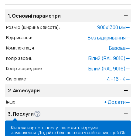
1.
Основні параметри
900
x
1300
мм
Розмір (ширина x висота)
:
Без відкривання
Відкривання
:
Базова
Комплектація
:
Білий (RAL 9016)
Колір ззовні
:
Білий (RAL 9016)
Колір зсередини
:
4 - 16 - 4
Склопакет
:
2.
Аксесуари
+
Додати
Інше
:
3.
Послуги
Кінцева вартість послуг залежить від суми
замовлення. Додайте більше вікон у свій кошик, щоб
Ok