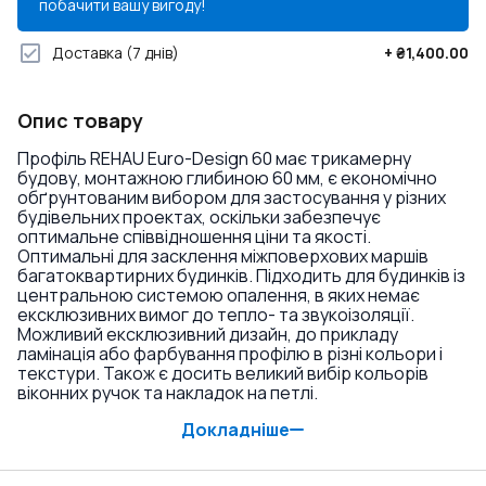
побачити вашу вигоду!
Доставка
(7 днів)
+
₴1,400.00
Опис товару
Профіль REHAU Euro-Design 60 має трикамерну
будову, монтажною глибиною 60 мм, є економічно
обґрунтованим вибором для застосування у різних
будівельних проектах, оскільки забезпечує
оптимальне співвідношення ціни та якості.
Оптимальні для засклення міжповерхових маршів
багатоквартирних будинків. Підходить для будинків із
центральною системою опалення, в яких немає
ексклюзивних вимог до тепло- та звукоізоляції.
Можливий ексклюзивний дизайн, до прикладу
ламінація або фарбування профілю в різні кольори і
текстури. Також є досить великий вибір кольорів
віконних ручок та накладок на петлі.
Докладніше