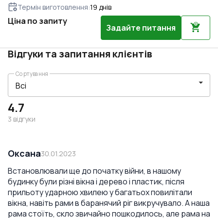
Термін виготовлення
:
19
днів
Ціна по запиту
Задайте питання
Відгуки та запитання клієнтів
Сортування
4.7
3
відгуки
Оксана
30.01.2023
Встановлювали ще до початку війни, в нашому
будинку були різні вікна і дерево і пластик, після
прильоту ударною хвилею у багатьох повилітали
вікна, навіть рами в баранячий ріг викручувало. А наша
рама стоїть, скло звичайно пошкодилось, але рама на