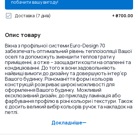
побачити вашу вигоду!
Доставка
(7 днів)
+
₴700.00
Опис товару
Вікна з профільної системи Euro-Design 70
забезпечать оптимальний рівень теплоізоляції Вашої
оселі та допоможуть зменшити тепловтрати у
приміщенні, а отже – заощадити кошти на опаленні та
кондиціюванні. До того ж вони задовольняють
найвищі вимоги до дизайну та довершують інтер'єр
Вашого будинку. Різноманіття форм і кольорів
конструкцій розкриває широкі можливості для
оформлення Вашого будинку. Можливий
ексклюзивний дизайн, до прикладу ламінація або
фарбування профілю в різні кольори і текстури. Також
є досить великий вибір кольорів ручок та накладок на
петлі.
Докладніше