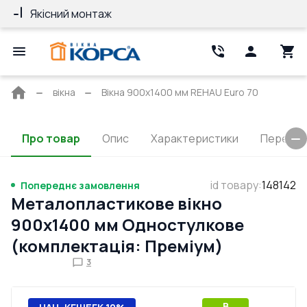
Якісний монтаж
Гарантія 10 ро
Головна
вікна
Вікна 900x1400 мм REHAU Euro 70
сторінка
Про товар
Опис
Характеристики
Перерізи
id товару
:
148142
Попереднє замовлення
Металопластикове вікно
900x1400 мм Одностулкове
(комплектація: Преміум)
3
B