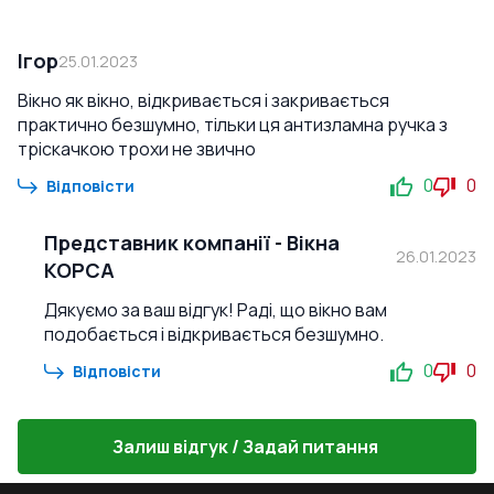
Ігор
25.01.2023
Вікно як вікно, відкривається і закривається
практично безшумно, тільки ця антизламна ручка з
тріскачкою трохи не звично
0
0
Відповісти
Представник компанії
-
Вікна
26.01.2023
КОРСА
Дякуємо за ваш відгук! Раді, що вікно вам
подобається і відкривається безшумно.
0
0
Відповісти
Залиш відгук / Задай питання