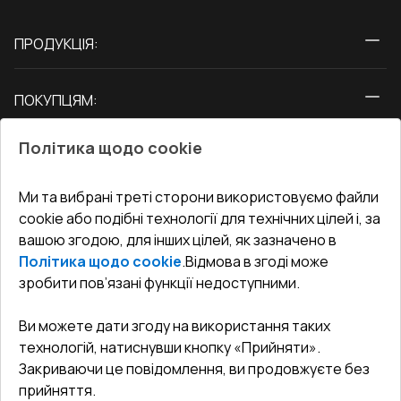
ПРОДУКЦІЯ:
Вікна
ПОКУПЦЯМ:
Двері
Про нас
Балкони
Політика щодо cookie
СЕРВІС ТА ОБЛУГОВУВАННЯ:
Акції
Тераси
Доставка і Оплата
Блог
Ми та вибрані треті сторони використовуємо файли
КОНТАКТИ
cookie або подібні технології для технічних цілей і, за
Гарантія та Сервіс
Адреса гіпермаркета
вашою згодою, для інших цілей, як зазначено в
Офіс
:
Україна, м. Вінниця, вул. Келецька 60 кв. 61
Повернення товару
Як правильно заміряти вікна
Політика щодо cookie
.
Відмова в згоді може
Договір публічної оферти
undefined(undefined)
зробити пов’язані функції недоступними.
Співпраця з нами
i.mgr3@korsa.ua
Ви можете дати згоду на використання таких
технологій, натиснувши кнопку «Прийняти».
Закриваючи це повідомлення, ви продовжуєте без
прийняття.