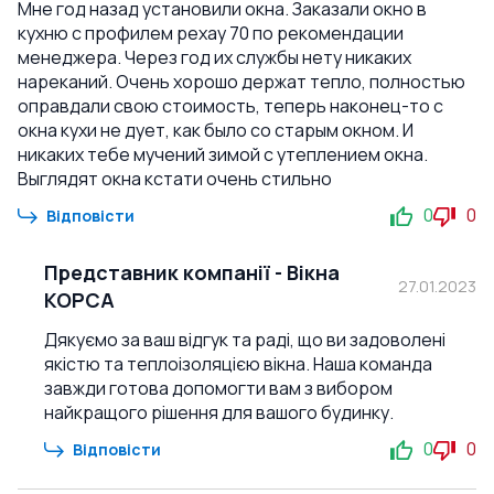
Мне год назад установили окна. Заказали окно в
кухню с профилем рехау 70 по рекомендации
менеджера. Через год их службы нету никаких
нареканий. Очень хорошо держат тепло, полностью
оправдали свою стоимость, теперь наконец-то с
окна кухи не дует, как было со старым окном. И
никаких тебе мучений зимой с утеплением окна.
Выглядят окна кстати очень стильно
0
0
Відповісти
Представник компанії
-
Вікна
27.01.2023
КОРСА
Дякуємо за ваш відгук та раді, що ви задоволені
якістю та теплоізоляцією вікна. Наша команда
завжди готова допомогти вам з вибором
найкращого рішення для вашого будинку.
0
0
Відповісти