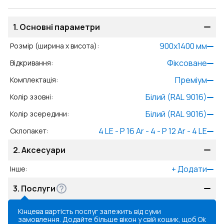
1.
Основні параметри
900
x
1400
мм
Розмір (ширина x висота)
:
Фіксоване
Відкривання
:
Преміум
Комплектація
:
Білий (RAL 9016)
Колір ззовні
:
Білий (RAL 9016)
Колір зсередини
:
4 LE - P 16 Ar - 4 - P 12 Ar - 4 LE
Склопакет
:
2.
Аксесуари
+
Додати
Інше
:
3.
Послуги
Кінцева вартість послуг залежить від суми
замовлення. Додайте більше вікон у свій кошик, щоб
Ok