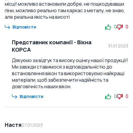
місці! можливо встановили добре, не пошкодувавши
піни, можливо реально там каркас з металу, не знаю,
але реальна якість на висоті
0
0
Відповісти
Представник компанії
-
Вікна
31.01.2023
КОРСА
Дякуємо за відгук та високу оцінку нашої продукції!
Ми завжди ставимося з відповідальністю до
встановлення вікон та використовуємо найкращі
матеріали, щоб забезпечити надійність та
довговічність наших вікон.
0
0
Відповісти
Настя
27.01.2023