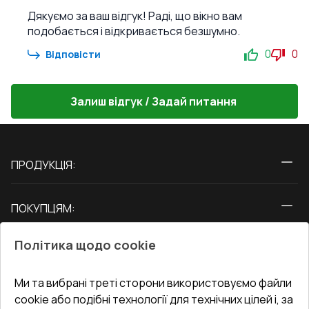
Дякуємо за ваш відгук! Раді, що вікно вам
подобається і відкривається безшумно.
0
0
Відповісти
Залиш відгук / Задай питання
ПРОДУКЦІЯ:
Вікна
ПОКУПЦЯМ:
Двері
Про нас
Балкони
Політика щодо cookie
СЕРВІС ТА ОБЛУГОВУВАННЯ:
Акції
Тераси
Доставка і Оплата
Блог
Ми та вибрані треті сторони використовуємо файли
КОНТАКТИ
cookie або подібні технології для технічних цілей і, за
Гарантія та Сервіс
Адреса гіпермаркета