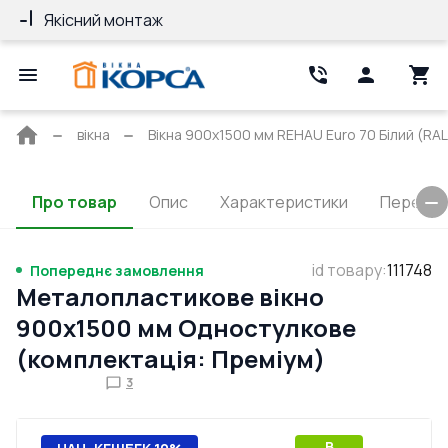
Якісний монтаж
Гарантія 10 ро
Головна
вікна
Вікна 900x1500 мм REHAU Euro 70 Білий (RAL
сторінка
Про товар
Опис
Характеристики
Перерізи
id товару
:
111748
Попереднє замовлення
Металопластикове вікно
900x1500 мм Одностулкове
(комплектація: Преміум)
3
B