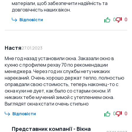
матеріали, щоб забезпечити надійність та
довговічність наших вікон.
0
0
Відповісти
Настя
27.01.2023
Мне год назад установили окна. Заказали окно в
кухню с профилем рехау 70 по рекомендации
менеджера. Через год их службы нету никаких
нареканий. Очень хорошо держат тепло, полностью
оправдали свою стоимость, теперь наконец-то с
окна кухи не дует, как было со старым окном. И
никаких тебе мучений зимой с утеплением окна.
Выглядят окна кстати очень стильно
0
0
Відповісти
Представник компанії
-
Вікна