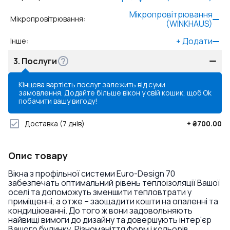
Мікропровітрювання
Мікропровітрювання
:
(WINKHAUS)
+
Додати
Інше
:
3.
Послуги
Кінцева вартість послуг залежить від суми
замовлення. Додайте більше вікон у свій кошик, щоб
Ok
побачити вашу вигоду!
Доставка
(7 днів)
+
₴700.00
Опис товару
Вікна з профільної системи Euro-Design 70
забезпечать оптимальний рівень теплоізоляції Вашої
оселі та допоможуть зменшити тепловтрати у
приміщенні, а отже – заощадити кошти на опаленні та
кондиціюванні. До того ж вони задовольняють
найвищі вимоги до дизайну та довершують інтер'єр
Вашого будинку. Різноманіття форм і кольорів