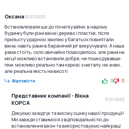
Оксана
30.01.2023
Встановлювали ще до початку війни, в нашому
будинку були різні вікна і дерево і пластик, після
прильоту ударною хвилею у багатьох повилітали
вікна, навіть рами в баранячий ріг викручувало. А наша
рама стоїть, скло звичайно пошкодилось, але рама на
місці! можливо встановили добре, не пошкодувавши
піни, можливо реально там каркас з металу, не знаю,
але реальна якість на висоті
0
0
Відповісти
Представник компанії
-
Вікна
31.01.2023
КОРСА
Дякуємо за відгук та високу оцінку нашої продукції!
Ми завжди ставимося з відповідальністю до
встановлення вікон та використовуємо найкращі