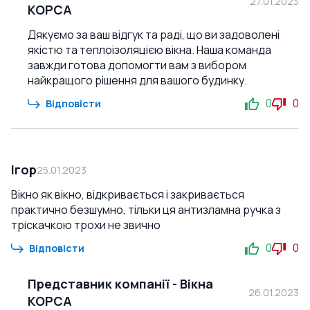
27.01.2023
КОРСА
Дякуємо за ваш відгук та раді, що ви задоволені
якістю та теплоізоляцією вікна. Наша команда
завжди готова допомогти вам з вибором
найкращого рішення для вашого будинку.
0
0
Відповісти
Ігор
25.01.2023
Вікно як вікно, відкривається і закривається
практично безшумно, тільки ця антизламна ручка з
тріскачкою трохи не звично
0
0
Відповісти
Представник компанії
-
Вікна
26.01.2023
КОРСА