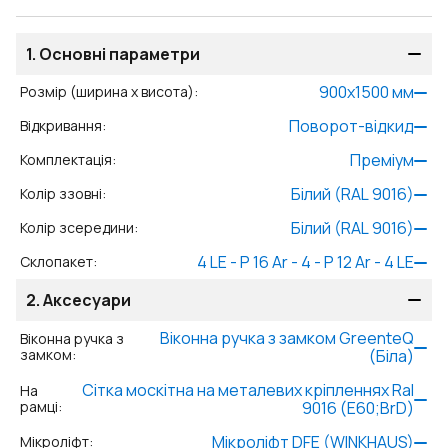
1.
Основні параметри
900
x
1500
мм
Розмір (ширина x висота)
:
Поворот-відкид
Відкривання
:
Преміум
Комплектація
:
Білий (RAL 9016)
Колір ззовні
:
Білий (RAL 9016)
Колір зсередини
:
4 LE - P 16 Ar - 4 - P 12 Ar - 4 LE
Склопакет
:
2.
Аксесуари
Віконна ручка з замком GreenteQ
Віконна ручка з
замком
:
(Біла)
Сітка москітна на металевих кріпленнях Ral
На
рамці
:
9016 (Е60;BrD)
Мікроліфт DFE (WINKHAUS)
Мікроліфт
: