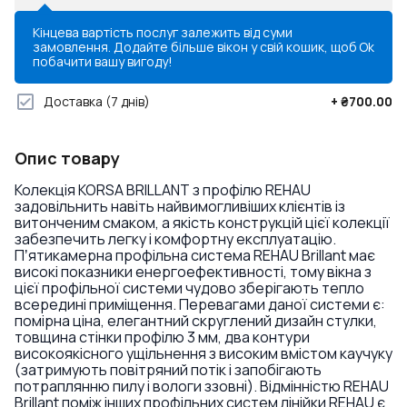
Кінцева вартість послуг залежить від суми
замовлення. Додайте більше вікон у свій кошик, щоб
Ok
побачити вашу вигоду!
Доставка
(7 днів)
+
₴700.00
Опис товару
Колекція KORSA BRILLANT з профілю REHAU
задовільнить навіть найвимогливіших клієнтів із
витонченим смаком, а якість конструкцій цієї колекції
забезпечить легку і комфортну експлуатацію.
Пʼятикамерна профільна система REHAU Brillant має
високі показники енергоефективності, тому вікна з
цієї профільної системи чудово зберігають тепло
всередині приміщення. Перевагами даної системи є:
помірна ціна, елегантний скруглений дизайн стулки,
товщина стінки профілю 3 мм, два контури
високоякісного ущільнення з високим вмістом каучуку
(затримують повітряний потік і запобігають
потраплянню пилу і вологи ззовні). Відмінністю REHAU
Brillant поміж інших профільних систем лінійки REHAU є