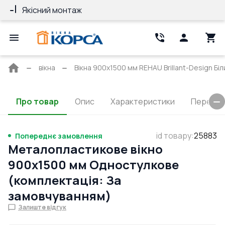
Якісний монтаж
Гарантія 10 ро
Головна
вікна
Вікна 900x1500 мм REHAU Brillant-Design Біл
сторінка
Про товар
Опис
Характеристики
Перерізи
id товару
:
25883
Попереднє замовлення
Металопластикове вікно
900x1500 мм Одностулкове
(комплектація: За
замовчуванням)
Залиште відгук