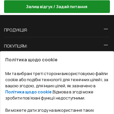
Залиш відгук / Задай питання
ПРОДУКЦІЯ:
Вікна
ПОКУПЦЯМ:
Двері
Про нас
Балкони
Політика щодо cookie
СЕРВІС ТА ОБЛУГОВУВАННЯ:
Акції
Тераси
Доставка і Оплата
Блог
Ми та вибрані треті сторони використовуємо файли
КОНТАКТИ
cookie або подібні технології для технічних цілей і, за
Гарантія та Сервіс
Адреса гіпермаркета
вашою згодою, для інших цілей, як зазначено в
Офіс
:
Україна, м. Вінниця, вул. Келецька 60 кв. 61
Повернення товару
Як правильно заміряти вікна
Політика щодо cookie
.
Відмова в згоді може
Договір публічної оферти
undefined(undefined)
зробити пов’язані функції недоступними.
Співпраця з нами
i.mgr3@korsa.ua
Ви можете дати згоду на використання таких