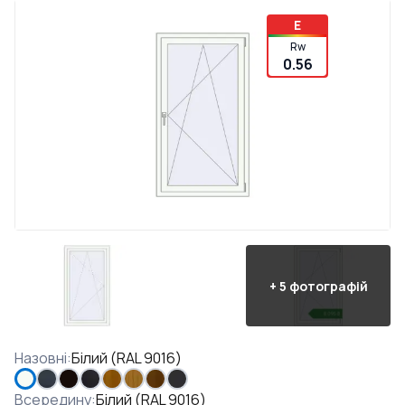
E
Rw
0.56
+
5
фотографій
Назовні
:
Білий (RAL 9016)
Всередину
:
Білий (RAL 9016)