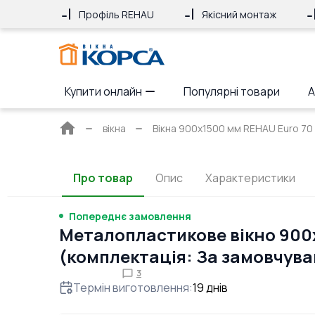
Профіль REHAU
Якісний монтаж
Купити онлайн
Популярні товари
А
Головна
вікна
Вікна 900x1500 мм REHAU Euro 70 Б
сторінка
Про товар
Опис
Характеристики
Попереднє замовлення
Металопластикове вікно 900
(комплектація: За замовчув
3
Термін виготовлення
:
19
днів