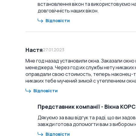
встановлення вікон та використовуємо на
довговічність наших вікон.
Відповісти
Настя
27.01.2023
Мне год назад установили окна. Заказали окно
менеджера. Через год их службы нету никаких
оправдали свою стоимость, теперь наконец-то 
никаких тебе мучений зимой с утеплением окна
Відповісти
Представник компанії
-
Вікна КОР
Дякуємо за ваш відгук та раді, що ви задо
завжди готова допомогти вам з вибором 
Відповісти