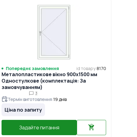
Попереднє замовлення
id товару
:
8170
Металопластикове вікно 900x1500 мм
Одностулкове (комплектація: За
замовчуванням)
3
Термін виготовлення
:
19
днів
Ціна по запиту
Задайте питання