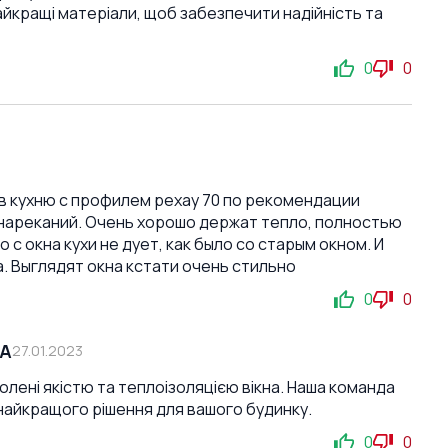
йкращі матеріали, щоб забезпечити надійність та
0
0
 в кухню с профилем рехау 70 по рекомендации
 нареканий. Очень хорошо держат тепло, полностью
с окна кухи не дует, как было со старым окном. И
. Выглядят окна кстати очень стильно
0
0
СА
27.01.2023
волені якістю та теплоізоляцією вікна. Наша команда
найкращого рішення для вашого будинку.
0
0