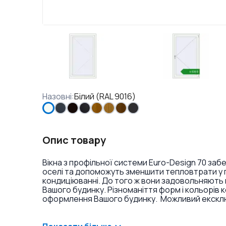
Назовні
:
Білий (RAL 9016)
Опис товару
Вікна з профільної системи Euro-Design 70 заб
оселі та допоможуть зменшити тепловтрати у п
кондиціюванні. До того ж вони задовольняють 
Вашого будинку. Різноманіття форм і кольорів 
оформлення Вашого будинку. Можливий ексклюз
фарбування профілю в різні кольори і текстури
накладок на петлі.