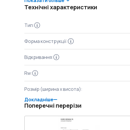
Показати більше
Технічні характеристики
Тип
:
Форма конструкції
:
Відкривання
:
Rw
:
Розмір (ширина x висота)
:
Докладніше
Поперечні перерізи