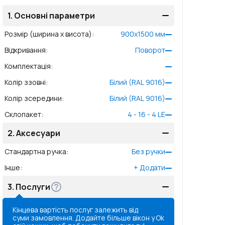
1.
Основні параметри
Розмір (ширина x висота)
:
900
x
1500
мм
Відкривання
:
Поворот
Комплектація
:
Колір ззовні
:
Білий (RAL 9016)
Колір зсередини
:
Білий (RAL 9016)
Склопакет
:
4 - 16 - 4 LE
2.
Аксесуари
Стандартна ручка
:
Без ручки
Інше
:
+
Додати
3.
Послуги
Кінцева вартість послуг залежить від
суми замовлення. Додайте більше вікон у
Ok