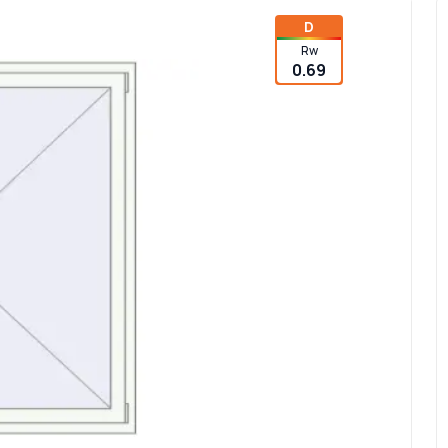
D
Rw
0.69