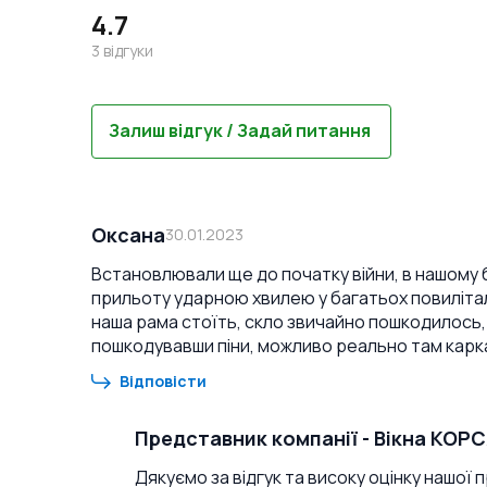
4.7
3
відгуки
Залиш відгук / Задай питання
Оксана
30.01.2023
Встановлювали ще до початку війни, в нашому буд
прильоту ударною хвилею у багатьох повилітали
наша рама стоїть, скло звичайно пошкодилось,
пошкодувавши піни, можливо реально там каркас
Відповісти
Представник компанії
-
Вікна КОР
Дякуємо за відгук та високу оцінку нашої 