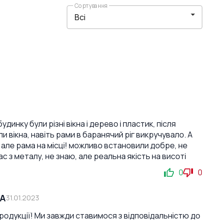
Сортування
инку були різні вікна і дерево і пластик, після
 вікна, навіть рами в баранячий ріг викручувало. А
 але рама на місці! можливо встановили добре, не
 з металу, не знаю, але реальна якість на висоті
0
0
СА
31.01.2023
продукції! Ми завжди ставимося з відповідальністю до