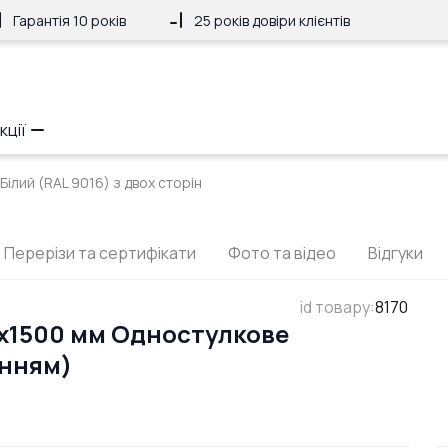
Гарантія 10 років
25 років довіри клієнтів
кції
ілий (RAL 9016) з двох сторін
Перерізи та сертифікати
Фото та відео
Відгуки
id товару
:
8170
x1500 мм Одностулкове
анням)