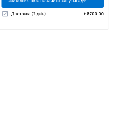
свій кошик, щоб побачити вашу вигоду!
Доставка
(7 днів)
+
₴700.00