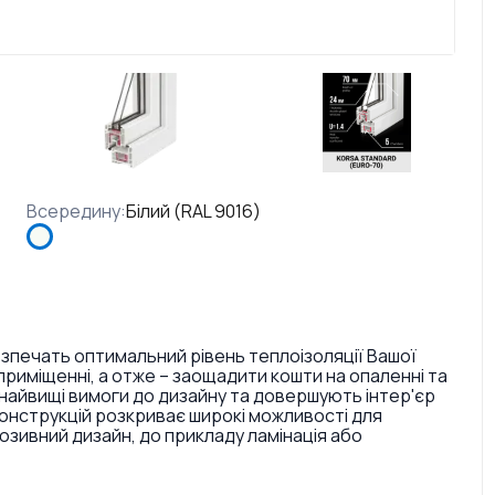
Всередину
:
Білий (RAL 9016)
езпечать оптимальний рівень теплоізоляції Вашої
риміщенні, а отже – заощадити кошти на опаленні та
найвищі вимоги до дизайну та довершують інтер'єр
конструкцій розкриває широкі можливості для
ивний дизайн, до прикладу ламінація або
. Також є досить великий вибір кольорів ручок та